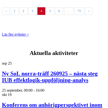
‹
1
2
3
4
5
6
…
75
›
Läs fler nyheter >
Aktuella aktiviteter
sep
25
Ny SoL norra-träff 260925 – nästa steg
IUB effektlogik-uppföljning-analys
25 september, 09:00
-
16:00
okt
19
Konferens om anhörigperspektivet inom