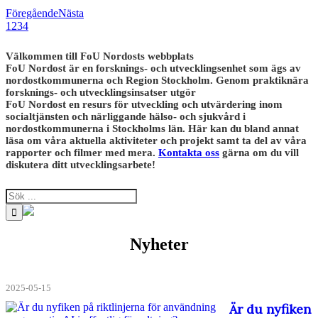
Föregående
Nästa
1
2
3
4
Välkommen till FoU Nordosts webbplats
FoU Nordost är en forsknings- och utvecklingsenhet som ägs av
nordostkommunerna och Region Stockholm. Genom praktiknära
forsknings- och utvecklingsinsatser utgör
FoU Nordost en resurs för utveckling och utvärdering inom
socialtjänsten och närliggande hälso- och sjukvård i
nordostkommunerna i Stockholms län. Här kan du bland annat
läsa om våra aktuella aktiviteter och projekt samt ta del av våra
rapporter och filmer med mera.
Kontakta oss
gärna om du vill
diskutera ditt utvecklingsarbete!
Nyheter
2025-05-15
Är du nyfiken