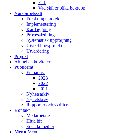
Etik
Vad skiljer olika begrepp
Våra arbetssätt
Forskningsprojekt
Implementering
Kartläggning
Processledning
Systematisk uppföljning
Utvecklingsprojekt
Utvärdering
Projekt
Aktuella aktiviteter
Publicerat
Filmarkiv
2023
2022
2021
Nyhetsarkiv
Nyhetsbrev
Rapporter och skrifter
Kontakt
Medarbetare
Hitta hit
Sociala medier
Menu
Menu