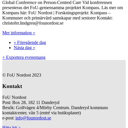
Global Conference on Person-Centred Care Vid konferensen
presenteras det FoU-gemensamma projektet Kompass. Läs mer om
Kompass här: FoU Nordost | Forskningsprojekt: Kompass –
Kommuner och primärvård samskapar med seniorer Kontakt:
christofer.lindgren@founordost.se
Mer information »
«
Föregående dag
Nästa dag
»
+ Exportera evenemang
© FoU Nordost 2023
Kontakt
FoU Nordost
Post: Box 28, 182 11 Danderyd
Besök: Golfvägen 4/Mörby Centrum. Danderyd kommuns
kontaktcenter, vån 5 (entré via butiksplanet)
e-post:
info@founordost.se
Hitta hit >