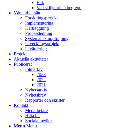
Etik
Vad skiljer olika begrepp
Våra arbetssätt
Forskningsprojekt
Implementering
Kartläggning
Processledning
Systematisk uppföljning
Utvecklingsprojekt
Utvärdering
Projekt
Aktuella aktiviteter
Publicerat
Filmarkiv
2023
2022
2021
Nyhetsarkiv
Nyhetsbrev
Rapporter och skrifter
Kontakt
Medarbetare
Hitta hit
Sociala medier
Menu
Menu