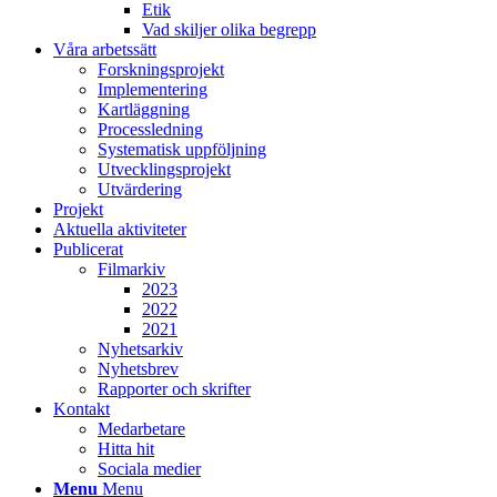
Etik
Vad skiljer olika begrepp
Våra arbetssätt
Forskningsprojekt
Implementering
Kartläggning
Processledning
Systematisk uppföljning
Utvecklingsprojekt
Utvärdering
Projekt
Aktuella aktiviteter
Publicerat
Filmarkiv
2023
2022
2021
Nyhetsarkiv
Nyhetsbrev
Rapporter och skrifter
Kontakt
Medarbetare
Hitta hit
Sociala medier
Menu
Menu