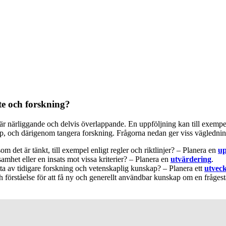
te och forskning?
är närliggande och delvis överlappande. En uppföljning kan till exempel
p, och därigenom tangera forskning. Frågorna nedan ger viss väglednin
m det är tänkt, till exempel enligt regler och riktlinjer? – Planera en
up
mhet eller en insats mot vissa kriterier? – Planera en
utvärdering
.
ta av tidigare forskning och vetenskaplig kunskap? – Planera ett
utveck
ch förståelse för att få ny och generellt användbar kunskap om en fråges