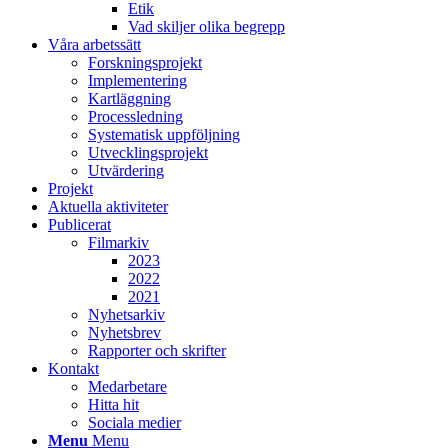
Etik
Vad skiljer olika begrepp
Våra arbetssätt
Forskningsprojekt
Implementering
Kartläggning
Processledning
Systematisk uppföljning
Utvecklingsprojekt
Utvärdering
Projekt
Aktuella aktiviteter
Publicerat
Filmarkiv
2023
2022
2021
Nyhetsarkiv
Nyhetsbrev
Rapporter och skrifter
Kontakt
Medarbetare
Hitta hit
Sociala medier
Menu
Menu