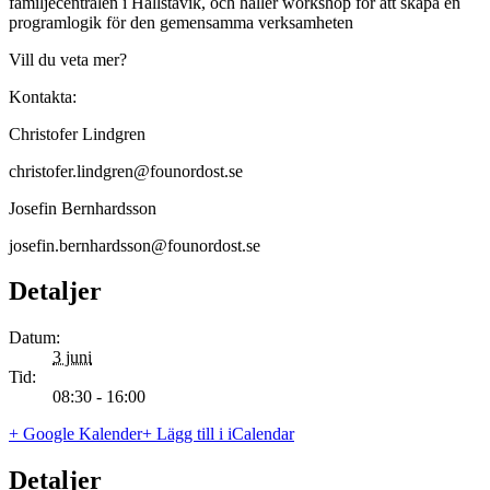
familjecentralen i Hallstavik, och håller workshop för att skapa en
programlogik för den gemensamma verksamheten
Vill du veta mer?
Kontakta:
Christofer Lindgren
christofer.lindgren@founordost.se
Josefin Bernhardsson
josefin.bernhardsson@founordost.se
Detaljer
Datum:
3 juni
Tid:
08:30 - 16:00
+ Google Kalender
+ Lägg till i iCalendar
Detaljer