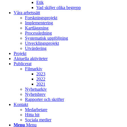
Etik
Vad skiljer olika begrepp
Våra arbetssätt
Forskningsprojekt
Implementering
Kartläggning
Processledning
Systematisk uppföljning
Utvecklingsprojekt
Utvärdering
Projekt
Aktuella aktiviteter
Publicerat
Filmarkiv
2023
2022
2021
Nyhetsarkiv
Nyhetsbrev
Rapporter och skrifter
Kontakt
Medarbetare
Hitta hit
Sociala medier
Menu
Menu