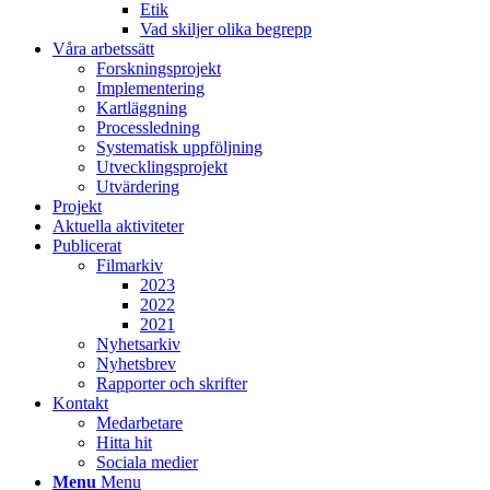
Etik
Vad skiljer olika begrepp
Våra arbetssätt
Forskningsprojekt
Implementering
Kartläggning
Processledning
Systematisk uppföljning
Utvecklingsprojekt
Utvärdering
Projekt
Aktuella aktiviteter
Publicerat
Filmarkiv
2023
2022
2021
Nyhetsarkiv
Nyhetsbrev
Rapporter och skrifter
Kontakt
Medarbetare
Hitta hit
Sociala medier
Menu
Menu