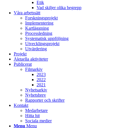
Etik
Vad skiljer olika begrepp
Våra arbetssätt
Forskningsprojekt
Implementering
Kartläggning
Processledning
Systematisk uppföljning
Utvecklingsprojekt
Utvärdering
Projekt
Aktuella aktiviteter
Publicerat
Filmarkiv
2023
2022
2021
Nyhetsarkiv
Nyhetsbrev
Rapporter och skrifter
Kontakt
Medarbetare
Hitta hit
Sociala medier
Menu
Menu