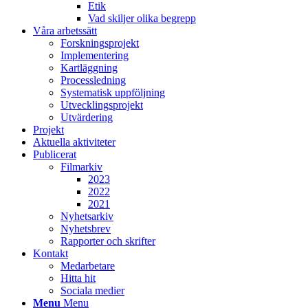
Etik
Vad skiljer olika begrepp
Våra arbetssätt
Forskningsprojekt
Implementering
Kartläggning
Processledning
Systematisk uppföljning
Utvecklingsprojekt
Utvärdering
Projekt
Aktuella aktiviteter
Publicerat
Filmarkiv
2023
2022
2021
Nyhetsarkiv
Nyhetsbrev
Rapporter och skrifter
Kontakt
Medarbetare
Hitta hit
Sociala medier
Menu
Menu