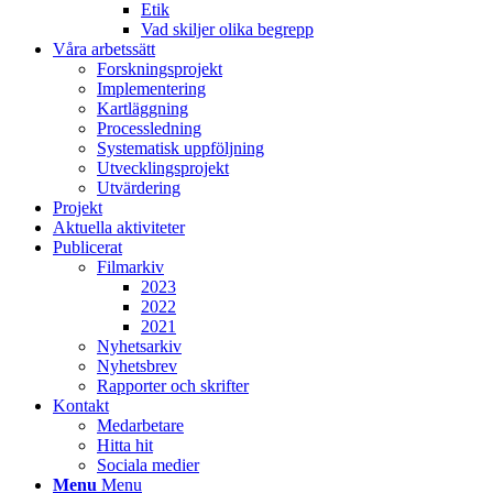
Etik
Vad skiljer olika begrepp
Våra arbetssätt
Forskningsprojekt
Implementering
Kartläggning
Processledning
Systematisk uppföljning
Utvecklingsprojekt
Utvärdering
Projekt
Aktuella aktiviteter
Publicerat
Filmarkiv
2023
2022
2021
Nyhetsarkiv
Nyhetsbrev
Rapporter och skrifter
Kontakt
Medarbetare
Hitta hit
Sociala medier
Menu
Menu