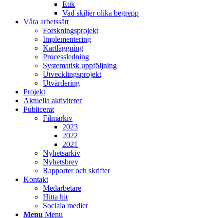
Etik
Vad skiljer olika begrepp
Våra arbetssätt
Forskningsprojekt
Implementering
Kartläggning
Processledning
Systematisk uppföljning
Utvecklingsprojekt
Utvärdering
Projekt
Aktuella aktiviteter
Publicerat
Filmarkiv
2023
2022
2021
Nyhetsarkiv
Nyhetsbrev
Rapporter och skrifter
Kontakt
Medarbetare
Hitta hit
Sociala medier
Menu
Menu