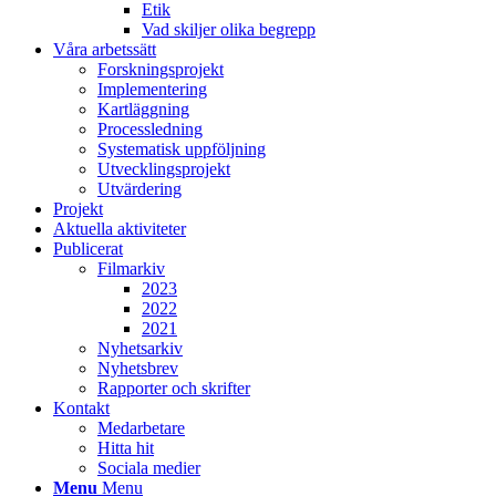
Etik
Vad skiljer olika begrepp
Våra arbetssätt
Forskningsprojekt
Implementering
Kartläggning
Processledning
Systematisk uppföljning
Utvecklingsprojekt
Utvärdering
Projekt
Aktuella aktiviteter
Publicerat
Filmarkiv
2023
2022
2021
Nyhetsarkiv
Nyhetsbrev
Rapporter och skrifter
Kontakt
Medarbetare
Hitta hit
Sociala medier
Menu
Menu