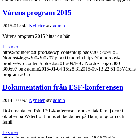
Vårens program 2015
2015-01-04
/
i
Nyheter
/
av
admin
Vårens program 2015 hittar du här​
Läs mer
https://founordost-prod.se/wp-content/uploads/2015/09/FoU-
Nordost-logo-300-300x97.png
0
0
admin
https://founordost-
prod.se/wp-content/uploads/2015/09/FoU-Nordost-logo-300-
300x97.png
admin
2015-01-04 15:28:31
2015-09-13 22:51:03
Vårens
program 2015
Dokumentation från ESF-konferensen
2014-10-09
/
i
Nyheter
/
av
admin
Dokumentation från ESF-konferensen om kontaktfamilj den 9
oktober på Waterfront finns att ladda ner på Barn, ungdom och
familj
Läs mer
https://founordost-prod.se/wp-content/uploads/2015/09/FoU-