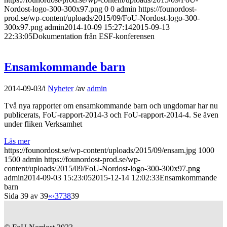
Nordost-logo-300-300x97.png
0
0
admin
https://founordost-
prod.se/wp-content/uploads/2015/09/FoU-Nordost-logo-300-
300x97.png
admin
2014-10-09 15:27:14
2015-09-13
22:33:05
Dokumentation från ESF-konferensen
Ensamkommande barn
2014-09-03
/
i
Nyheter
/
av
admin
Två nya rapporter om ensamkommande barn och ungdomar har nu
publicerats, FoU-rapport-2014-3 och FoU-rapport-2014-4. Se även
under fliken Verksamhet
Läs mer
https://founordost.se/wp-content/uploads/2015/09/ensam.jpg
1000
1500
admin
https://founordost-prod.se/wp-
content/uploads/2015/09/FoU-Nordost-logo-300-300x97.png
admin
2014-09-03 15:23:05
2015-12-14 12:02:33
Ensamkommande
barn
Sida 39 av 39
«
‹
37
38
39