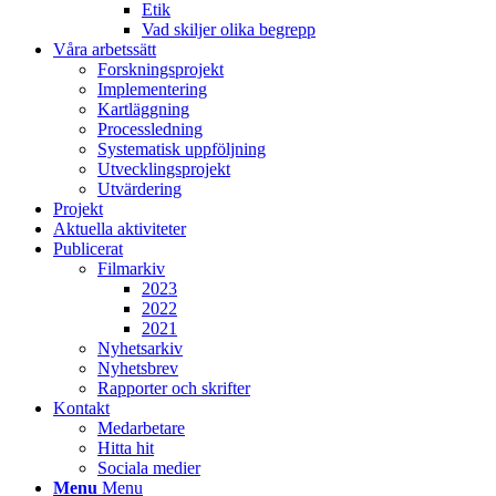
Etik
Vad skiljer olika begrepp
Våra arbetssätt
Forskningsprojekt
Implementering
Kartläggning
Processledning
Systematisk uppföljning
Utvecklingsprojekt
Utvärdering
Projekt
Aktuella aktiviteter
Publicerat
Filmarkiv
2023
2022
2021
Nyhetsarkiv
Nyhetsbrev
Rapporter och skrifter
Kontakt
Medarbetare
Hitta hit
Sociala medier
Menu
Menu