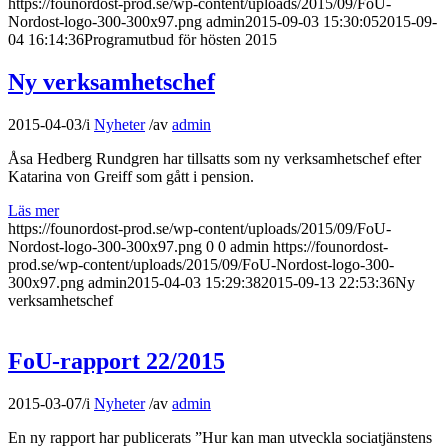
https://founordost-prod.se/wp-content/uploads/2015/09/FoU-
Nordost-logo-300-300x97.png
admin
2015-09-03 15:30:05
2015-09-
04 16:14:36
Programutbud för hösten 2015
Ny verksamhetschef
2015-04-03
/
i
Nyheter
/
av
admin
Åsa Hedberg Rundgren har tillsatts som ny verksamhetschef efter
Katarina von Greiff som gått i pension.
Läs mer
https://founordost-prod.se/wp-content/uploads/2015/09/FoU-
Nordost-logo-300-300x97.png
0
0
admin
https://founordost-
prod.se/wp-content/uploads/2015/09/FoU-Nordost-logo-300-
300x97.png
admin
2015-04-03 15:29:38
2015-09-13 22:53:36
Ny
verksamhetschef
FoU-rapport 22/2015
2015-03-07
/
i
Nyheter
/
av
admin
En ny rapport har publicerats ”Hur kan man utveckla sociatjänstens