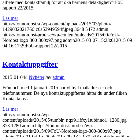
arbete med kontaktfamilj för att öka barnens delaktighet?” FoU-
rapport 22/2015
Läs mer
https://founordost.se/wp-content/uploads/2015/03/photo-
1429032021766-c6a53949594f.jpeg
3648
5472
admin
https://founordost-prod.se/wp-content/uploads/2015/09/FoU-
Nordost-logo-300-300x97.png
admin
2015-03-07 15:28:01
2015-09-
04 16:17:29
FoU-rapport 22/2015
Kontaktuppgifter
2015-01-04
/
i
Nyheter
/
av
admin
Från och med 1 januari 2015 har vi bytt mailadresser och
telefonnummer. De nya kontaktuppgifterna hittar du under fliken
Kontakta oss.
Läs mer
https://founordost.se/wp-
content/uploads/2015/05/tumblr_nqx91iffxy1tubinno1_1280.jpg
853
1280
admin
https://founordost-prod.se/wp-
content/uploads/2015/09/FoU-Nordost-logo-300-300x97.png
admin
2015-01-04 15:28:56
2015-09-13 22:30:53
Kontaktuppgifter