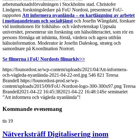
arbetsmarknadsförvaltningen i Stockholms stad. Christofer
Lindgren, forskningsledare på FoU Nordost, presenterar FoU-
rapporten
Att informera nyanlända – en kartläggning av arbetet
i mottagandeteam och socialtjänst
och Josefin Wångdahl, forskare
vid institutionen för folkhälso- och vårdvetenskap Uppsala
universitet, presenterar sin forskning om hälsolitteracitet, som rör en
persons förmåga att inhämta, förstå, värdera och agera utifrån
hälsoinformation. Moderator är Josefin Daleskog, strateg och
samordnare på Koordination Norrort.
Se filmerna i FoU Nordosts filmarkiv>>
https://founordost.se/wp-content/uploads/2021/04/Att-informera-
och-vägleda-nyanlända-2021-04-22-red.jpg
546
821
Teresa
Brandell
https://founordost-prod.se/wp-
content/uploads/2015/09/FoU-Nordost-logo-300-300x97.png
Teresa
Brandell
2021-04-22 16:45:38
2021-04-22 16:48:14
Se seminariet
”Att informera och vägleda nyanlända”!
Kommande evenemang
tis
19
Nätverksträff Digitalisering inom