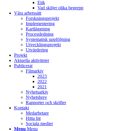
Etik
Vad skiljer olika begrepp
Våra arbetssätt
Forskningsprojekt
Implementering
Kartläggning
Processledning
Systematisk uppföljning
Utvecklingsprojekt
Utvärdering
Projekt
Aktuella aktiviteter
Publicerat
Filmarkiv
2023
2022
2021
Nyhetsarkiv
Nyhetsbrev
Rapporter och skrifter
Kontakt
Medarbetare
Hitta hit
Sociala medier
Menu
Menu