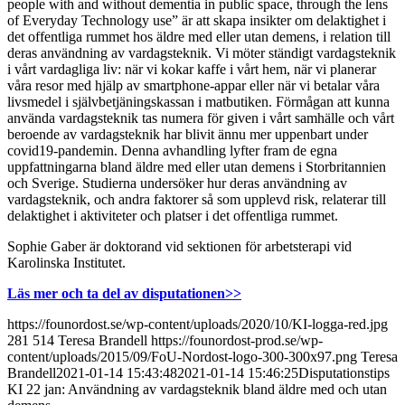
people with and without dementia in public space, through the lens
of Everyday Technology use” är att skapa insikter om delaktighet i
det offentliga rummet hos äldre med eller utan demens, i relation till
deras användning av vardagsteknik. Vi möter ständigt vardagsteknik
i vårt vardagliga liv: när vi kokar kaffe i vårt hem, när vi planerar
våra resor med hjälp av smartphone-appar eller när vi betalar våra
livsmedel i självbetjäningskassan i matbutiken. Förmågan att kunna
använda vardagsteknik tas numera för given i vårt samhälle och vårt
beroende av vardagsteknik har blivit ännu mer uppenbart under
covid19-pandemin. Denna avhandling lyfter fram de egna
uppfattningarna bland äldre med eller utan demens i Storbritannien
och Sverige. Studierna undersöker hur deras användning av
vardagsteknik, och andra faktorer så som upplevd risk, relaterar till
delaktighet i aktiviteter och platser i det offentliga rummet.
Sophie Gaber är doktorand vid sektionen för arbetsterapi vid
Karolinska Institutet.
Läs mer och ta del av disputationen>>
https://founordost.se/wp-content/uploads/2020/10/KI-logga-red.jpg
281
514
Teresa Brandell
https://founordost-prod.se/wp-
content/uploads/2015/09/FoU-Nordost-logo-300-300x97.png
Teresa
Brandell
2021-01-14 15:43:48
2021-01-14 15:46:25
Disputationstips
KI 22 jan: Användning av vardagsteknik bland äldre med och utan