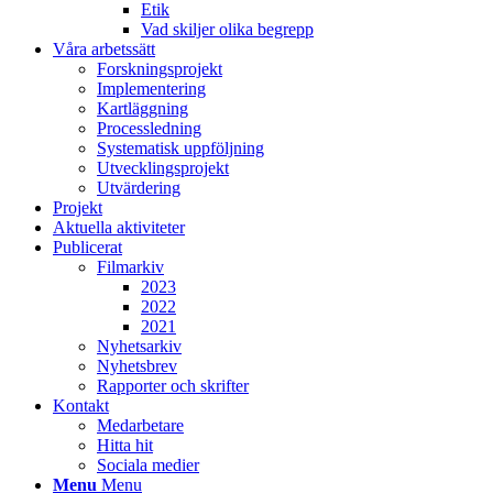
Etik
Vad skiljer olika begrepp
Våra arbetssätt
Forskningsprojekt
Implementering
Kartläggning
Processledning
Systematisk uppföljning
Utvecklingsprojekt
Utvärdering
Projekt
Aktuella aktiviteter
Publicerat
Filmarkiv
2023
2022
2021
Nyhetsarkiv
Nyhetsbrev
Rapporter och skrifter
Kontakt
Medarbetare
Hitta hit
Sociala medier
Menu
Menu