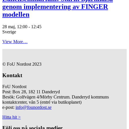
genom implementering av FINGER
modellen
28 maj, 12:00
-
12:45
Sverige
View More…
© FoU Nordost 2023
Kontakt
FoU Nordost
Post: Box 28, 182 11 Danderyd
Besök: Golfvägen 4/Mörby Centrum. Danderyd kommuns
kontaktcenter, vån 5 (entré via butiksplanet)
e-post:
info@founordost.se
Hitta hit >
Följ oss på sociala medier