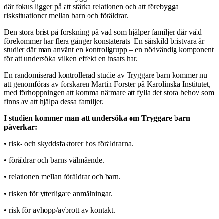
där fokus ligger på att stärka relationen och att förebygga
risksituationer mellan barn och föräldrar.
Den stora brist på forskning på vad som hjälper familjer där våld
förekommer har flera gånger konstaterats. En särskild bristvara är
studier där man använt en kontrollgrupp – en nödvändig komponent
för att undersöka vilken effekt en insats har.
En randomiserad kontrollerad studie av Tryggare barn kommer nu
att genomföras av forskaren Martin Forster på Karolinska Institutet,
med förhoppningen att komma närmare att fylla det stora behov som
finns av att hjälpa dessa familjer.
I studien kommer man att undersöka om Tryggare barn
påverkar:
• risk- och skyddsfaktorer hos föräldrarna.
• föräldrar och barns välmående.
• relationen mellan föräldrar och barn.
• risken för ytterligare anmälningar.
• risk för avhopp/avbrott av kontakt.