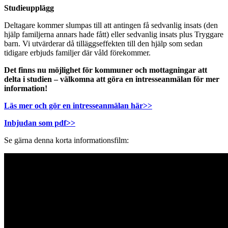
Studieupplägg
Deltagare kommer slumpas till att antingen få sedvanlig insats (den
hjälp familjerna annars hade fått) eller sedvanlig insats plus Tryggare
barn. Vi utvärderar då tilläggseffekten till den hjälp som sedan
tidigare erbjuds familjer där våld förekommer.
Det finns nu möjlighet för kommuner och mottagningar att
delta i studien – välkomna att göra en intresseanmälan för mer
information!
Läs mer och gör en intresseanmälan här>>
Inbjudan som pdf>>
Se gärna denna korta informationsfilm: