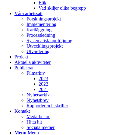
Etik
Vad skiljer olika begrepp
Våra arbetssätt
Forskningsprojekt
Implementering
Kartläggning
Processledning
Systematisk uppföljning
Utvecklingsprojekt
Utvärdering
Projekt
Aktuella aktiviteter
Publicerat
Filmarkiv
2023
2022
2021
Nyhetsarkiv
Nyhetsbrev
Rapporter och skrifter
Kontakt
Medarbetare
Hitta hit
Sociala medier
Menu
Menu