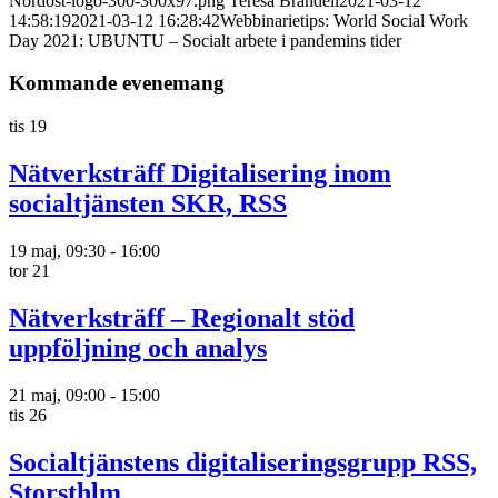
Nordost-logo-300-300x97.png
Teresa Brandell
2021-03-12
14:58:19
2021-03-12 16:28:42
Webbinarietips: World Social Work
Day 2021: UBUNTU – Socialt arbete i pandemins tider
Kommande evenemang
tis
19
Nätverksträff Digitalisering inom
socialtjänsten SKR, RSS
19 maj, 09:30
-
16:00
tor
21
Nätverksträff – Regionalt stöd
uppföljning och analys
21 maj, 09:00
-
15:00
tis
26
Socialtjänstens digitaliseringsgrupp RSS,
Storsthlm