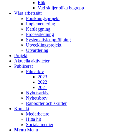
Etik
Vad skiljer olika begrepp
Våra arbetssätt
Forskningsprojekt
Implementering
Kartläggning
Processledning
Systematisk uppföljning
Utvecklingsprojekt
Utvärdering
Projekt
Aktuella aktiviteter
Publicerat
Filmarkiv
2023
2022
2021
Nyhetsarkiv
Nyhetsbrev
Rapporter och skrifter
Kontakt
Medarbetare
Hitta hit
Sociala medier
Menu
Menu