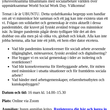
yrkesverksamma tillsammans med socialarbetare världen över
uppmärksammar World Social Work Day. Välkomna!
Temat i år är UBUNTU. Detta sydafrikanska begrepp som handlar
om att vi människor hör samman och ett jag kan inte existera utan ett
vi. Frågan om solidaritet och gemenskap är extra aktuellt i dessa
pandemitider, där kravet på fysiskt avstånd tvingar oss människor
isär. Ju längre pandemin pågår desto tydligare blir det att den
drabbar oss alla men på så olika vis, globalt och lokalt. Alla kan inte
jobba hemma, alla har inte ett jobb, ett hem eller dator etcetera.
Vad blir pandemins konsekvenser för socialt arbete avseende
tillgänglighet, mötesarenor, fysiskt avstånd och digitalisering?
Hur bygger vi en social gemenskap i tider av isolering och
restriktioner?
Vad blir konsekvenserna för förebyggande arbete, för möten
med människor i utsatta situationer och för framtidens sociala
arbete?
Vad händer med arbetsgemenskaper, erfarenhetsutbyten och
kunskapsbyggen?
Datum och tid:
16 mars kl. 14.00–15.30
Plats:
Online via Zoom
Anmälan:
Ingen anmälan krävs.
Registerera dig här och logga in