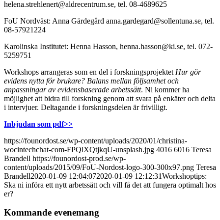
helena.strehlenert@aldrecentrum.se, tel. 08-4689625
FoU Nordväst: Anna Gärdegård anna.gardegard@sollentuna.se, tel.
08-57921224
Karolinska Institutet: Henna Hasson, henna.hasson@ki.se, tel. 072-
5259751
Workshops arrangeras som en del i forskningsprojektet
Hur gör
evidens nytta för brukare? Balans mellan
följsamhet och
anpassningar av evidensbaserade arbetssätt
. Ni kommer ha
möjlighet att bidra till forskning genom att svara på enkäter och delta
i intervjuer. Deltagande i forskningsdelen är frivilligt.
Inbjudan som pdf>>
https://founordost.se/wp-content/uploads/2020/01/christina-
wocintechchat-com-FPQlXQtjkqU-unsplash.jpg
4016
6016
Teresa
Brandell
https://founordost-prod.se/wp-
content/uploads/2015/09/FoU-Nordost-logo-300-300x97.png
Teresa
Brandell
2020-01-09 12:04:07
2020-01-09 12:12:31
Workshoptips:
Ska ni införa ett nytt arbetssätt och vill få det att fungera optimalt hos
er?
Kommande evenemang