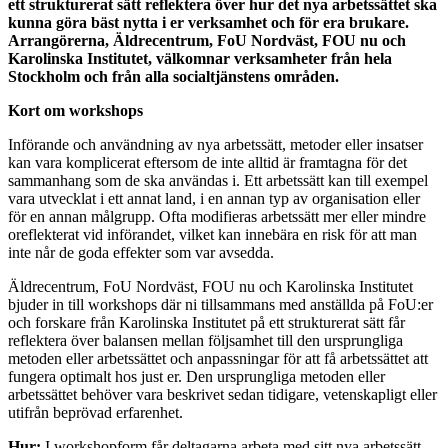
ett strukturerat sätt reflektera över hur det nya arbetssättet ska
kunna göra bäst nytta i er verksamhet och för era brukare.
Arrangörerna, Äldrecentrum, FoU Nordväst, FOU nu och
Karolinska Institutet, välkomnar verksamheter från hela
Stockholm och från alla socialtjänstens områden.
Kort om workshops
Införande och användning av nya arbetssätt, metoder eller insatser
kan vara komplicerat eftersom de inte alltid är framtagna för det
sammanhang som de ska användas i. Ett arbetssätt kan till exempel
vara utvecklat i ett annat land, i en annan typ av organisation eller
för en annan målgrupp. Ofta modifieras arbetssätt mer eller mindre
oreflekterat vid införandet, vilket kan innebära en risk för att man
inte når de goda effekter som var avsedda.
Äldrecentrum, FoU Nordväst, FOU nu och Karolinska Institutet
bjuder in till workshops där ni tillsammans med anställda på FoU:er
och forskare från Karolinska Institutet på ett strukturerat sätt får
reflektera över balansen mellan följsamhet till den ursprungliga
metoden eller arbetssättet och anpassningar för att få arbetssättet att
fungera optimalt hos just er. Den ursprungliga metoden eller
arbetssättet behöver vara beskrivet sedan tidigare, vetenskapligt eller
utifrån beprövad erfarenhet.
Hur:
I workshopform får deltagarna arbeta med sitt nya arbetssätt