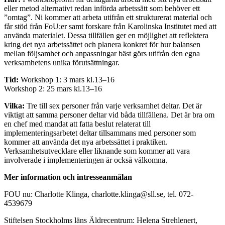
eller metod alternativt redan införda arbetssätt som behöver ett
”omtag”. Ni kommer att arbeta utifrån ett strukturerat material och
får stöd från FoU:er samt forskare från Karolinska Institutet med att
använda materialet. Dessa tillfällen ger en möjlighet att reflektera
kring det nya arbetssättet och planera konkret för hur balansen
mellan följsamhet och anpassningar bäst görs utifrån den egna
verksamhetens unika förutsättningar.
Tid:
Workshop 1: 3 mars kl.13–16
Workshop 2: 25 mars kl.13–16
Vilka:
Tre till sex personer från varje verksamhet deltar. Det är
viktigt att samma personer deltar vid båda tillfällena. Det är bra om
en chef med mandat att fatta beslut relaterat till
implementeringsarbetet deltar tillsammans med personer som
kommer att använda det nya arbetssättet i praktiken.
Verksamhetsutvecklare eller liknande som kommer att vara
involverade i implementeringen är också välkomna.
Mer information och intresseanmälan
FOU nu: Charlotte Klinga, charlotte.klinga@sll.se, tel. 072-
4539679
Stiftelsen Stockholms läns Äldrecentrum: Helena Strehlenert,