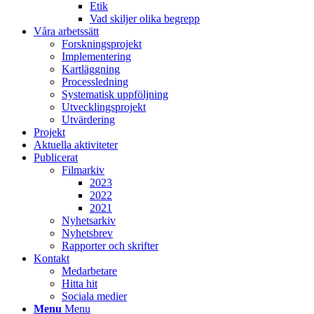
Etik
Vad skiljer olika begrepp
Våra arbetssätt
Forskningsprojekt
Implementering
Kartläggning
Processledning
Systematisk uppföljning
Utvecklingsprojekt
Utvärdering
Projekt
Aktuella aktiviteter
Publicerat
Filmarkiv
2023
2022
2021
Nyhetsarkiv
Nyhetsbrev
Rapporter och skrifter
Kontakt
Medarbetare
Hitta hit
Sociala medier
Menu
Menu