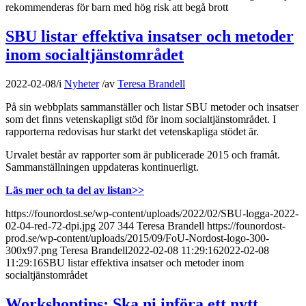
rekommenderas för barn med hög risk att begå brott
SBU listar effektiva insatser och metoder
inom socialtjänstområdet
2022-02-08
/
i
Nyheter
/
av
Teresa Brandell
På sin webbplats sammanställer och listar SBU metoder och insatser
som det finns vetenskapligt stöd för inom socialtjänstområdet. I
rapporterna redovisas hur starkt det vetenskapliga stödet är.
Urvalet består av rapporter som är publicerade 2015 och framåt.
Sammanställningen uppdateras kontinuerligt.
Läs mer och ta del av listan>>
https://founordost.se/wp-content/uploads/2022/02/SBU-logga-2022-
02-04-red-72-dpi.jpg
207
344
Teresa Brandell
https://founordost-
prod.se/wp-content/uploads/2015/09/FoU-Nordost-logo-300-
300x97.png
Teresa Brandell
2022-02-08 11:29:16
2022-02-08
11:29:16
SBU listar effektiva insatser och metoder inom
socialtjänstområdet
Workshoptips: Ska ni införa ett nytt