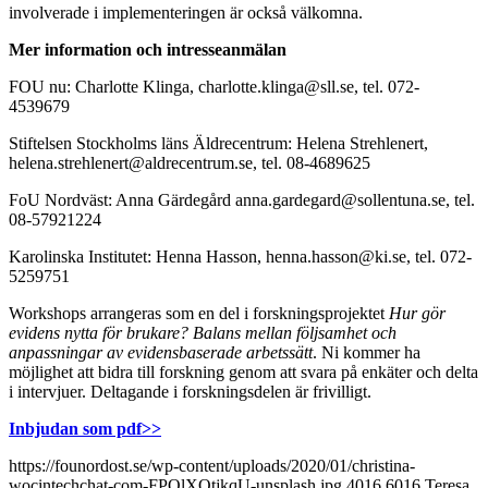
involverade i implementeringen är också välkomna.
Mer information och intresseanmälan
FOU nu: Charlotte Klinga, charlotte.klinga@sll.se, tel. 072-
4539679
Stiftelsen Stockholms läns Äldrecentrum: Helena Strehlenert,
helena.strehlenert@aldrecentrum.se, tel. 08-4689625
FoU Nordväst: Anna Gärdegård anna.gardegard@sollentuna.se, tel.
08-57921224
Karolinska Institutet: Henna Hasson, henna.hasson@ki.se, tel. 072-
5259751
Workshops arrangeras som en del i forskningsprojektet
Hur gör
evidens nytta för brukare? Balans mellan
följsamhet och
anpassningar av evidensbaserade arbetssätt
. Ni kommer ha
möjlighet att bidra till forskning genom att svara på enkäter och delta
i intervjuer. Deltagande i forskningsdelen är frivilligt.
Inbjudan som pdf>>
https://founordost.se/wp-content/uploads/2020/01/christina-
wocintechchat-com-FPQlXQtjkqU-unsplash.jpg
4016
6016
Teresa