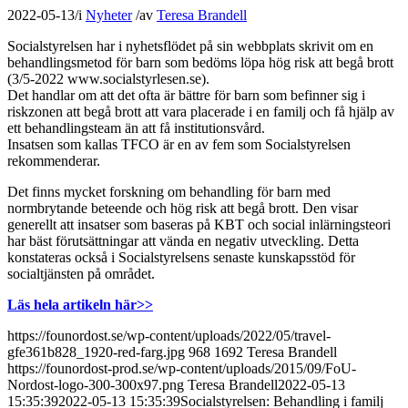
2022-05-13
/
i
Nyheter
/
av
Teresa Brandell
Socialstyrelsen har i nyhetsflödet på sin webbplats skrivit om en
behandlingsmetod för barn som bedöms löpa hög risk att begå brott
(3/5-2022 www.socialstyrlesen.se).
Det handlar om att det ofta är bättre för barn som befinner sig i
riskzonen att begå brott att vara placerade i en familj och få hjälp av
ett behandlingsteam än att få institutionsvård.
Insatsen som kallas TFCO är en av fem som Socialstyrelsen
rekommenderar.
Det finns mycket forskning om behandling för barn med
normbrytande beteende och hög risk att begå brott. Den visar
generellt att insatser som baseras på KBT och social inlärningsteori
har bäst förutsättningar att vända en negativ utveckling. Detta
konstateras också i Socialstyrelsens senaste kunskapsstöd för
socialtjänsten på området.
Läs hela artikeln här>>
https://founordost.se/wp-content/uploads/2022/05/travel-
gfe361b828_1920-red-farg.jpg
968
1692
Teresa Brandell
https://founordost-prod.se/wp-content/uploads/2015/09/FoU-
Nordost-logo-300-300x97.png
Teresa Brandell
2022-05-13
15:35:39
2022-05-13 15:35:39
Socialstyrelsen: Behandling i familj