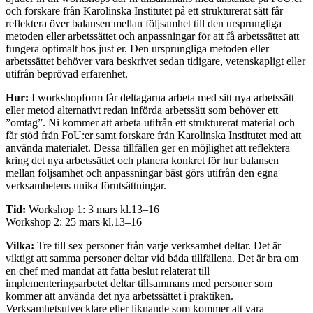
och forskare från Karolinska Institutet på ett strukturerat sätt får
reflektera över balansen mellan följsamhet till den ursprungliga
metoden eller arbetssättet och anpassningar för att få arbetssättet att
fungera optimalt hos just er. Den ursprungliga metoden eller
arbetssättet behöver vara beskrivet sedan tidigare, vetenskapligt eller
utifrån beprövad erfarenhet.
Hur:
I workshopform får deltagarna arbeta med sitt nya arbetssätt
eller metod alternativt redan införda arbetssätt som behöver ett
”omtag”. Ni kommer att arbeta utifrån ett strukturerat material och
får stöd från FoU:er samt forskare från Karolinska Institutet med att
använda materialet. Dessa tillfällen ger en möjlighet att reflektera
kring det nya arbetssättet och planera konkret för hur balansen
mellan följsamhet och anpassningar bäst görs utifrån den egna
verksamhetens unika förutsättningar.
Tid:
Workshop 1: 3 mars kl.13–16
Workshop 2: 25 mars kl.13–16
Vilka:
Tre till sex personer från varje verksamhet deltar. Det är
viktigt att samma personer deltar vid båda tillfällena. Det är bra om
en chef med mandat att fatta beslut relaterat till
implementeringsarbetet deltar tillsammans med personer som
kommer att använda det nya arbetssättet i praktiken.
Verksamhetsutvecklare eller liknande som kommer att vara