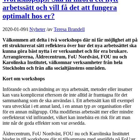
arbetssätt och vill få det att fungera
optimalt hos er?
2020-01-09
/
i
Nyheter
/
av
Teresa Brandell
Välkommen att delta i två workshops där ni får möjlighet att på
ett strukturerat sätt reflektera över hur det nya arbetssättet ska
kunna göra bäst nytta i er verksamhet och för era brukare.
Arrangörerna, Äldrecentrum, FoU Nordväst, FOU nu och
Karolinska Institutet, välkomnar verksamheter från hela
Stockholm och från alla socialtjänstens områden.
Kort om workshops
Införande och användning av nya arbetssätt, metoder eller insatser
kan vara komplicerat eftersom de inte alltid är framtagna för det
sammanhang som de ska användas i. Ett arbetssätt kan till exempel
vara utvecklat i ett annat land, i en annan typ av organisation eller
för en annan målgrupp. Ofta modifieras arbetssätt mer eller mindre
oreflekterat vid införandet, vilket kan innebära en risk för att man
inte når de goda effekter som var avsedda.
Äldrecentrum, FoU Nordväst, FOU nu och Karolinska Institutet
bjuder in till workshops där ni tillsammans med anställda på FoU:er