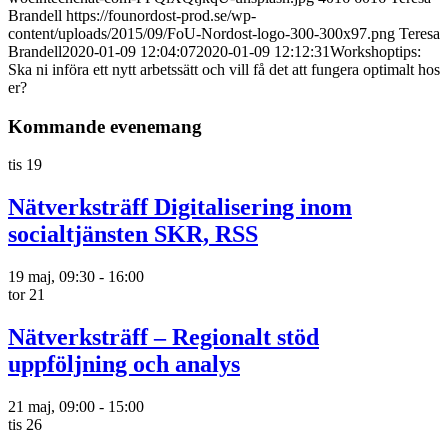
Brandell
https://founordost-prod.se/wp-
content/uploads/2015/09/FoU-Nordost-logo-300-300x97.png
Teresa
Brandell
2020-01-09 12:04:07
2020-01-09 12:12:31
Workshoptips:
Ska ni införa ett nytt arbetssätt och vill få det att fungera optimalt hos
er?
Kommande evenemang
tis
19
Nätverksträff Digitalisering inom
socialtjänsten SKR, RSS
19 maj, 09:30
-
16:00
tor
21
Nätverksträff – Regionalt stöd
uppföljning och analys
21 maj, 09:00
-
15:00
tis
26