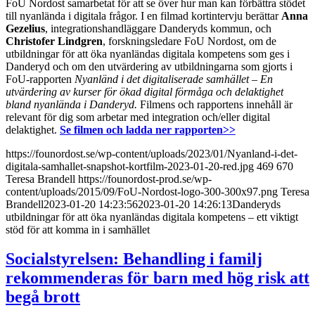
FoU Nordost samarbetat för att se över hur man kan förbättra stödet
till nyanlända i digitala frågor. I en filmad kortintervju berättar
Anna
Gezelius
, integrationshandläggare Danderyds kommun, och
Christofer Lindgren
, forskningsledare FoU Nordost, om de
utbildningar för att öka nyanländas digitala kompetens som ges i
Danderyd och om den utvärdering av utbildningarna som gjorts i
FoU-rapporten
Nyanländ i det digitaliserade samhället – En
utvärdering av kurser för ökad digital förmåga och delaktighet
bland nyanlända i Danderyd.
Filmens och rapportens innehåll är
relevant för dig som arbetar med integration och/eller digital
delaktighet.
Se filmen och ladda ner rapporten>>
https://founordost.se/wp-content/uploads/2023/01/Nyanland-i-det-
digitala-samhallet-snapshot-kortfilm-2023-01-20-red.jpg
469
670
Teresa Brandell
https://founordost-prod.se/wp-
content/uploads/2015/09/FoU-Nordost-logo-300-300x97.png
Teresa
Brandell
2023-01-20 14:23:56
2023-01-20 14:26:13
Danderyds
utbildningar för att öka nyanländas digitala kompetens – ett viktigt
stöd för att komma in i samhället
Socialstyrelsen: Behandling i familj
rekommenderas för barn med hög risk att
begå brott