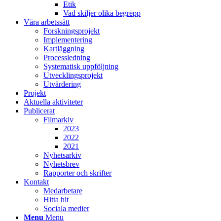
Etik
Vad skiljer olika begrepp
Våra arbetssätt
Forskningsprojekt
Implementering
Kartläggning
Processledning
Systematisk uppföljning
Utvecklingsprojekt
Utvärdering
Projekt
Aktuella aktiviteter
Publicerat
Filmarkiv
2023
2022
2021
Nyhetsarkiv
Nyhetsbrev
Rapporter och skrifter
Kontakt
Medarbetare
Hitta hit
Sociala medier
Menu
Menu