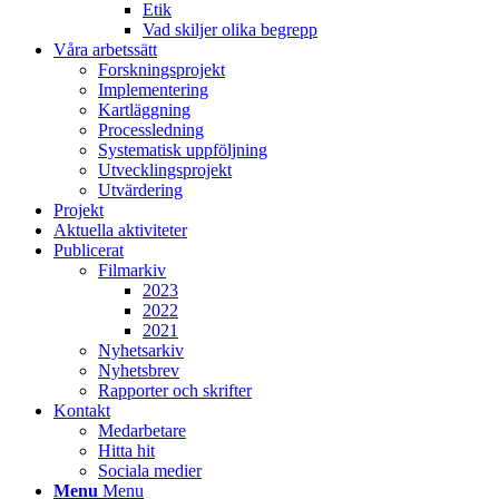
Etik
Vad skiljer olika begrepp
Våra arbetssätt
Forskningsprojekt
Implementering
Kartläggning
Processledning
Systematisk uppföljning
Utvecklingsprojekt
Utvärdering
Projekt
Aktuella aktiviteter
Publicerat
Filmarkiv
2023
2022
2021
Nyhetsarkiv
Nyhetsbrev
Rapporter och skrifter
Kontakt
Medarbetare
Hitta hit
Sociala medier
Menu
Menu