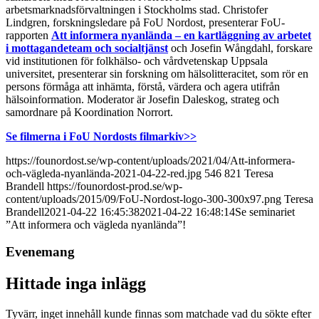
arbetsmarknadsförvaltningen i Stockholms stad. Christofer
Lindgren, forskningsledare på FoU Nordost, presenterar FoU-
rapporten
Att informera nyanlända – en kartläggning av arbetet
i mottagandeteam och socialtjänst
och Josefin Wångdahl, forskare
vid institutionen för folkhälso- och vårdvetenskap Uppsala
universitet, presenterar sin forskning om hälsolitteracitet, som rör en
persons förmåga att inhämta, förstå, värdera och agera utifrån
hälsoinformation. Moderator är Josefin Daleskog, strateg och
samordnare på Koordination Norrort.
Se filmerna i FoU Nordosts filmarkiv>>
https://founordost.se/wp-content/uploads/2021/04/Att-informera-
och-vägleda-nyanlända-2021-04-22-red.jpg
546
821
Teresa
Brandell
https://founordost-prod.se/wp-
content/uploads/2015/09/FoU-Nordost-logo-300-300x97.png
Teresa
Brandell
2021-04-22 16:45:38
2021-04-22 16:48:14
Se seminariet
”Att informera och vägleda nyanlända”!
Evenemang
Hittade inga inlägg
Tyvärr, inget innehåll kunde finnas som matchade vad du sökte efter