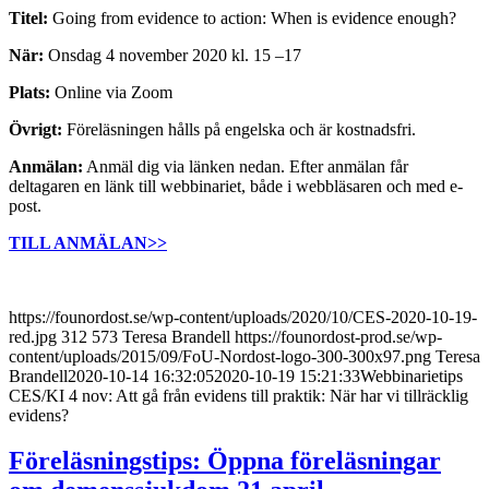
Titel:
Going from evidence to action: When is evidence enough?
När:
Onsdag 4 november 2020 kl. 15 –17
Plats:
Online via Zoom
Övrigt:
Föreläsningen hålls på engelska och är kostnadsfri.
Anmälan:
Anmäl dig via länken nedan. Efter anmälan får
deltagaren en länk till webbinariet, både i webbläsaren och med e-
post.
TILL ANMÄLAN>>
https://founordost.se/wp-content/uploads/2020/10/CES-2020-10-19-
red.jpg
312
573
Teresa Brandell
https://founordost-prod.se/wp-
content/uploads/2015/09/FoU-Nordost-logo-300-300x97.png
Teresa
Brandell
2020-10-14 16:32:05
2020-10-19 15:21:33
Webbinarietips
CES/KI 4 nov: Att gå från evidens till praktik: När har vi tillräcklig
evidens?
Föreläsningstips: Öppna föreläsningar