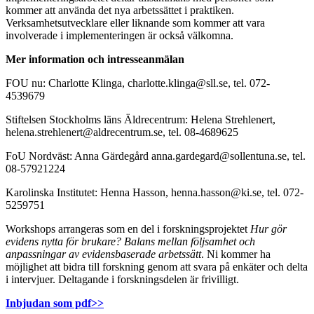
kommer att använda det nya arbetssättet i praktiken.
Verksamhetsutvecklare eller liknande som kommer att vara
involverade i implementeringen är också välkomna.
Mer information och intresseanmälan
FOU nu: Charlotte Klinga, charlotte.klinga@sll.se, tel. 072-
4539679
Stiftelsen Stockholms läns Äldrecentrum: Helena Strehlenert,
helena.strehlenert@aldrecentrum.se, tel. 08-4689625
FoU Nordväst: Anna Gärdegård anna.gardegard@sollentuna.se, tel.
08-57921224
Karolinska Institutet: Henna Hasson, henna.hasson@ki.se, tel. 072-
5259751
Workshops arrangeras som en del i forskningsprojektet
Hur gör
evidens nytta för brukare? Balans mellan
följsamhet och
anpassningar av evidensbaserade arbetssätt
. Ni kommer ha
möjlighet att bidra till forskning genom att svara på enkäter och delta
i intervjuer. Deltagande i forskningsdelen är frivilligt.
Inbjudan som pdf>>