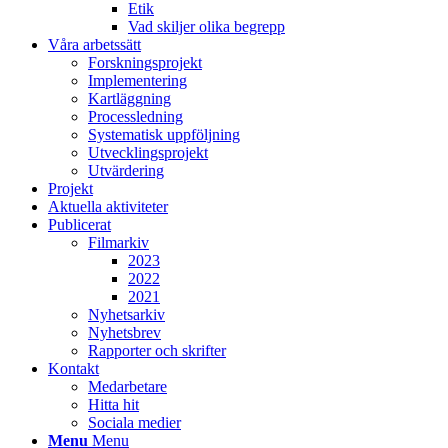
Etik
Vad skiljer olika begrepp
Våra arbetssätt
Forskningsprojekt
Implementering
Kartläggning
Processledning
Systematisk uppföljning
Utvecklingsprojekt
Utvärdering
Projekt
Aktuella aktiviteter
Publicerat
Filmarkiv
2023
2022
2021
Nyhetsarkiv
Nyhetsbrev
Rapporter och skrifter
Kontakt
Medarbetare
Hitta hit
Sociala medier
Menu
Menu