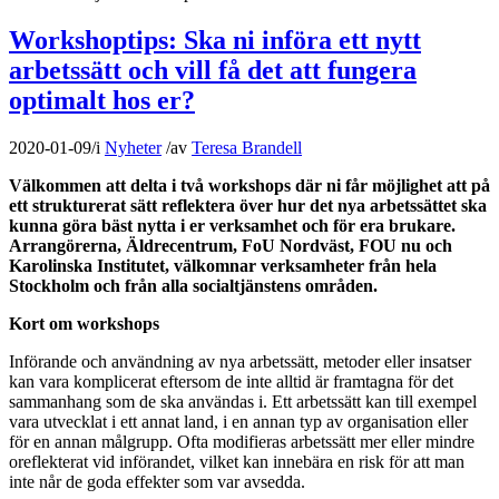
Workshoptips: Ska ni införa ett nytt
arbetssätt och vill få det att fungera
optimalt hos er?
2020-01-09
/
i
Nyheter
/
av
Teresa Brandell
Välkommen att delta i två workshops där ni får möjlighet att på
ett strukturerat sätt reflektera över hur det nya arbetssättet ska
kunna göra bäst nytta i er verksamhet och för era brukare.
Arrangörerna, Äldrecentrum, FoU Nordväst, FOU nu och
Karolinska Institutet, välkomnar verksamheter från hela
Stockholm och från alla socialtjänstens områden.
Kort om workshops
Införande och användning av nya arbetssätt, metoder eller insatser
kan vara komplicerat eftersom de inte alltid är framtagna för det
sammanhang som de ska användas i. Ett arbetssätt kan till exempel
vara utvecklat i ett annat land, i en annan typ av organisation eller
för en annan målgrupp. Ofta modifieras arbetssätt mer eller mindre
oreflekterat vid införandet, vilket kan innebära en risk för att man
inte når de goda effekter som var avsedda.