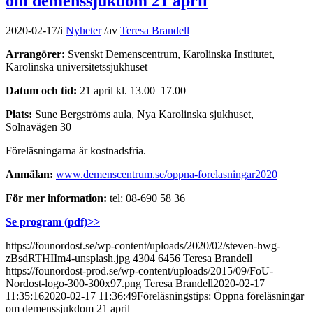
om demenssjukdom 21 april
2020-02-17
/
i
Nyheter
/
av
Teresa Brandell
Arrangörer:
Svenskt Demenscentrum, Karolinska Institutet,
Karolinska universitetssjukhuset
Datum och tid:
21 april kl. 13.00–17.00
Plats:
Sune Bergströms aula, Nya Karolinska sjukhuset,
Solnavägen 30
Föreläsningarna är kostnadsfria.
Anmälan:
www.demenscentrum.se/oppna-forelasningar2020
För mer information:
tel: 08-690 58 36
Se program (pdf)>>
https://founordost.se/wp-content/uploads/2020/02/steven-hwg-
zBsdRTHIIm4-unsplash.jpg
4304
6456
Teresa Brandell
https://founordost-prod.se/wp-content/uploads/2015/09/FoU-
Nordost-logo-300-300x97.png
Teresa Brandell
2020-02-17
11:35:16
2020-02-17 11:36:49
Föreläsningstips: Öppna föreläsningar
om demenssjukdom 21 april