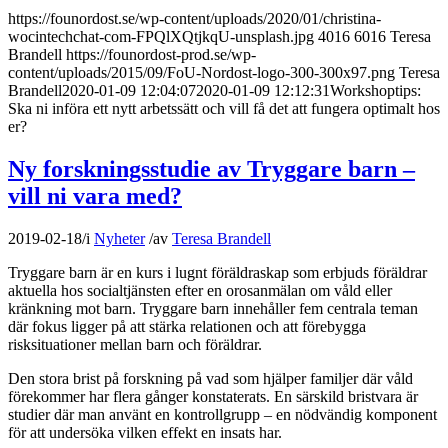
https://founordost.se/wp-content/uploads/2020/01/christina-
wocintechchat-com-FPQlXQtjkqU-unsplash.jpg
4016
6016
Teresa
Brandell
https://founordost-prod.se/wp-
content/uploads/2015/09/FoU-Nordost-logo-300-300x97.png
Teresa
Brandell
2020-01-09 12:04:07
2020-01-09 12:12:31
Workshoptips:
Ska ni införa ett nytt arbetssätt och vill få det att fungera optimalt hos
er?
Ny forskningsstudie av Tryggare barn –
vill ni vara med?
2019-02-18
/
i
Nyheter
/
av
Teresa Brandell
Tryggare barn är en kurs i lugnt föräldraskap som erbjuds föräldrar
aktuella hos socialtjänsten efter en orosanmälan om våld eller
kränkning mot barn. Tryggare barn innehåller fem centrala teman
där fokus ligger på att stärka relationen och att förebygga
risksituationer mellan barn och föräldrar.
Den stora brist på forskning på vad som hjälper familjer där våld
förekommer har flera gånger konstaterats. En särskild bristvara är
studier där man använt en kontrollgrupp – en nödvändig komponent
för att undersöka vilken effekt en insats har.