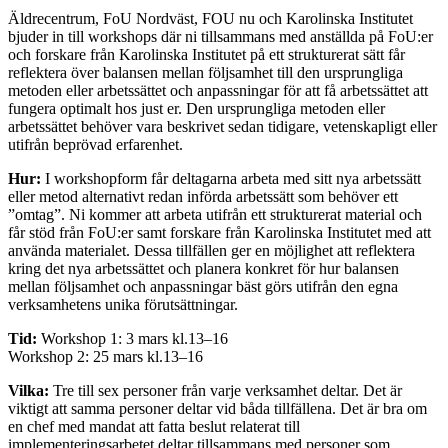
Äldrecentrum, FoU Nordväst, FOU nu och Karolinska Institutet
bjuder in till workshops där ni tillsammans med anställda på FoU:er
och forskare från Karolinska Institutet på ett strukturerat sätt får
reflektera över balansen mellan följsamhet till den ursprungliga
metoden eller arbetssättet och anpassningar för att få arbetssättet att
fungera optimalt hos just er. Den ursprungliga metoden eller
arbetssättet behöver vara beskrivet sedan tidigare, vetenskapligt eller
utifrån beprövad erfarenhet.
Hur:
I workshopform får deltagarna arbeta med sitt nya arbetssätt
eller metod alternativt redan införda arbetssätt som behöver ett
”omtag”. Ni kommer att arbeta utifrån ett strukturerat material och
får stöd från FoU:er samt forskare från Karolinska Institutet med att
använda materialet. Dessa tillfällen ger en möjlighet att reflektera
kring det nya arbetssättet och planera konkret för hur balansen
mellan följsamhet och anpassningar bäst görs utifrån den egna
verksamhetens unika förutsättningar.
Tid:
Workshop 1: 3 mars kl.13–16
Workshop 2: 25 mars kl.13–16
Vilka:
Tre till sex personer från varje verksamhet deltar. Det är
viktigt att samma personer deltar vid båda tillfällena. Det är bra om
en chef med mandat att fatta beslut relaterat till
implementeringsarbetet deltar tillsammans med personer som