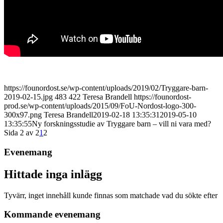
https://founordost.se/wp-content/uploads/2019/02/Tryggare-barn-
2019-02-15.jpg
483
422
Teresa Brandell
https://founordost-
prod.se/wp-content/uploads/2015/09/FoU-Nordost-logo-300-
300x97.png
Teresa Brandell
2019-02-18 13:35:31
2019-05-10
13:35:55
Ny forskningsstudie av Tryggare barn – vill ni vara med?
Sida 2 av 2
1
2
Evenemang
Hittade inga inlägg
Tyvärr, inget innehåll kunde finnas som matchade vad du sökte efter
Kommande evenemang