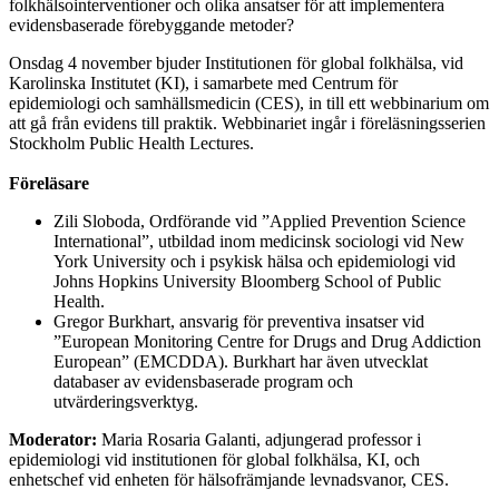
folkhälsointerventioner och olika ansatser för att implementera
evidensbaserade förebyggande metoder?
Onsdag 4 november bjuder Institutionen för global folkhälsa, vid
Karolinska Institutet (KI), i samarbete med Centrum för
epidemiologi och samhällsmedicin (CES), in till ett webbinarium om
att gå från evidens till praktik. Webbinariet ingår i föreläsningsserien
Stockholm Public Health Lectures.
Föreläsare
Zili Sloboda, Ordförande vid ”Applied Prevention Science
International”, utbildad inom medicinsk sociologi vid New
York University och i psykisk hälsa och epidemiologi vid
Johns Hopkins University Bloomberg School of Public
Health.
Gregor Burkhart, ansvarig för preventiva insatser vid
”European Monitoring Centre for Drugs and Drug Addiction
European” (EMCDDA). Burkhart har även utvecklat
databaser av evidensbaserade program och
utvärderingsverktyg.
Moderator:
Maria Rosaria Galanti, adjungerad professor i
epidemiologi vid institutionen för global folkhälsa, KI, och
enhetschef vid enheten för hälsofrämjande levnadsvanor, CES.