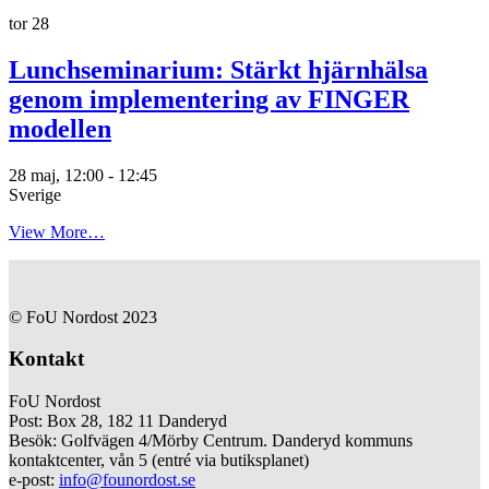
tor
28
Lunchseminarium: Stärkt hjärnhälsa
genom implementering av FINGER
modellen
28 maj, 12:00
-
12:45
Sverige
View More…
© FoU Nordost 2023
Kontakt
FoU Nordost
Post: Box 28, 182 11 Danderyd
Besök: Golfvägen 4/Mörby Centrum. Danderyd kommuns
kontaktcenter, vån 5 (entré via butiksplanet)
e-post:
info@founordost.se