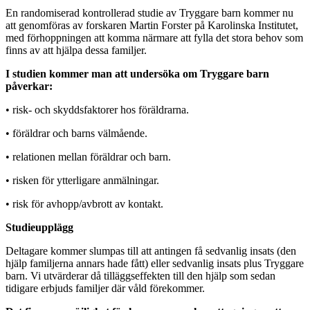
En randomiserad kontrollerad studie av Tryggare barn kommer nu
att genomföras av forskaren Martin Forster på Karolinska Institutet,
med förhoppningen att komma närmare att fylla det stora behov som
finns av att hjälpa dessa familjer.
I studien kommer man att undersöka om Tryggare barn
påverkar:
• risk- och skyddsfaktorer hos föräldrarna.
• föräldrar och barns välmående.
• relationen mellan föräldrar och barn.
• risken för ytterligare anmälningar.
• risk för avhopp/avbrott av kontakt.
Studieupplägg
Deltagare kommer slumpas till att antingen få sedvanlig insats (den
hjälp familjerna annars hade fått) eller sedvanlig insats plus Tryggare
barn. Vi utvärderar då tilläggseffekten till den hjälp som sedan
tidigare erbjuds familjer där våld förekommer.