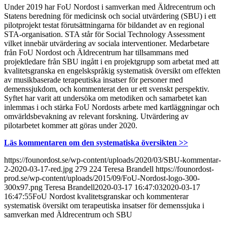
Under 2019 har FoU Nordost i samverkan med Äldrecentrum och
Statens beredning för medicinsk och social utvärdering (SBU) i ett
pilotprojekt testat förutsättningarna för bildandet av en regional
STA-organisation. STA står för Social Technology Assessment
vilket innebär utvärdering av sociala interventioner. Medarbetare
från FoU Nordost och Äldrecentrum har tillsammans med
projektledare från SBU ingått i en projektgrupp som arbetat med att
kvalitetsgranska en engelskspråkig systematisk översikt om effekten
av musikbaserade terapeutiska insatser för personer med
demenssjukdom, och kommenterat den ur ett svenskt perspektiv.
Syftet har varit att undersöka om metodiken och samarbetet kan
inlemmas i och stärka FoU Nordosts arbete med kartläggningar och
omvärldsbevakning av relevant forskning. Utvärdering av
pilotarbetet kommer att göras under 2020.
Läs kommentaren om den systematiska översikten >>
https://founordost.se/wp-content/uploads/2020/03/SBU-kommentar-
2-2020-03-17-red.jpg
279
224
Teresa Brandell
https://founordost-
prod.se/wp-content/uploads/2015/09/FoU-Nordost-logo-300-
300x97.png
Teresa Brandell
2020-03-17 16:47:03
2020-03-17
16:47:55
FoU Nordost kvalitetsgranskar och kommenterar
systematisk översikt om terapeutiska insatser för demenssjuka i
samverkan med Äldrecentrum och SBU