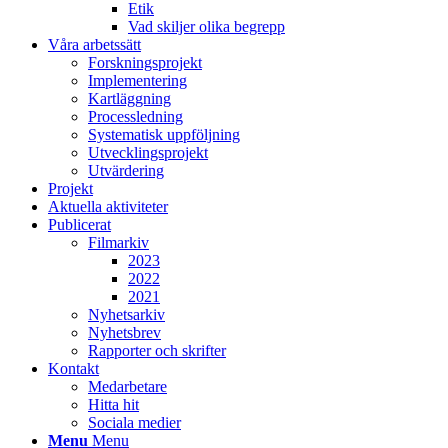
Etik
Vad skiljer olika begrepp
Våra arbetssätt
Forskningsprojekt
Implementering
Kartläggning
Processledning
Systematisk uppföljning
Utvecklingsprojekt
Utvärdering
Projekt
Aktuella aktiviteter
Publicerat
Filmarkiv
2023
2022
2021
Nyhetsarkiv
Nyhetsbrev
Rapporter och skrifter
Kontakt
Medarbetare
Hitta hit
Sociala medier
Menu
Menu