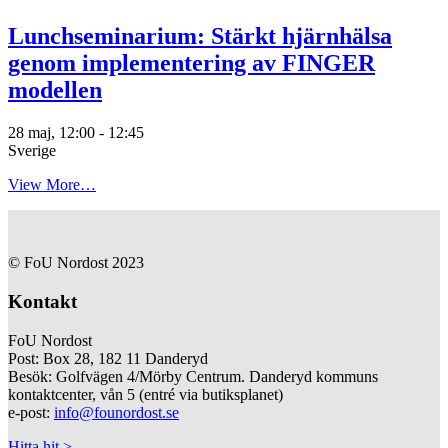
Lunchseminarium: Stärkt hjärnhälsa
genom implementering av FINGER
modellen
28 maj, 12:00
-
12:45
Sverige
View More…
© FoU Nordost 2023
Kontakt
FoU Nordost
Post: Box 28, 182 11 Danderyd
Besök: Golfvägen 4/Mörby Centrum. Danderyd kommuns
kontaktcenter, vån 5 (entré via butiksplanet)
e-post:
info@founordost.se
Hitta hit >