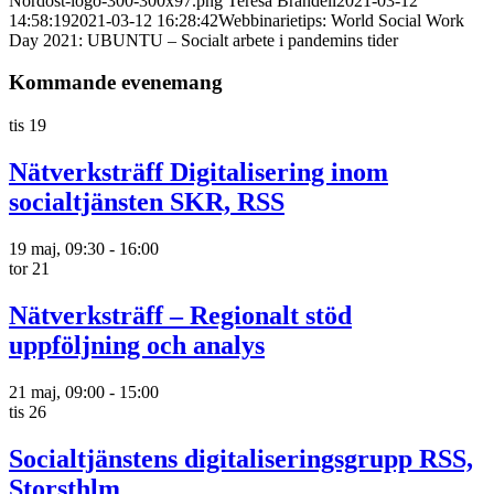
Nordost-logo-300-300x97.png
Teresa Brandell
2021-03-12
14:58:19
2021-03-12 16:28:42
Webbinarietips: World Social Work
Day 2021: UBUNTU – Socialt arbete i pandemins tider
Kommande evenemang
tis
19
Nätverksträff Digitalisering inom
socialtjänsten SKR, RSS
19 maj, 09:30
-
16:00
tor
21
Nätverksträff – Regionalt stöd
uppföljning och analys
21 maj, 09:00
-
15:00
tis
26
Socialtjänstens digitaliseringsgrupp RSS,
Storsthlm