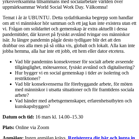
yrkesverksamma tillsammans med socialarbetare världen över
uppmärksammar World Social Work Day. Välkomna!
Temat i år är UBUNTU. Detta sydafrikanska begrepp som handlar
om att vi människor hör samman och ett jag kan inte existera utan ett
vi. Frågan om solidaritet och gemenskap är extra aktuellt i dessa
pandemitider, där kravet på fysiskt avstånd tvingar oss människor
isär. Ju längre pandemin pågår desto tydligare blir det att den
drabbar oss alla men på så olika vis, globalt och lokalt. Alla kan inte
jobba hemma, alla har inte ett jobb, ett hem eller dator etcetera.
Vad blir pandemins konsekvenser för socialt arbete avseende
tillgänglighet, mötesarenor, fysiskt avstånd och digitalisering?
Hur bygger vi en social gemenskap i tider av isolering och
restriktioner?
Vad blir konsekvenserna för förebyggande arbete, för möten
med människor i utsatta situationer och för framtidens sociala
arbete?
Vad händer med arbetsgemenskaper, erfarenhetsutbyten och
kunskapsbyggen?
Datum och tid:
16 mars kl. 14.00–15.30
Plats:
Online via Zoom
Anmälan:
Ingen anmälan krävs.
Registerera dig här och logga in