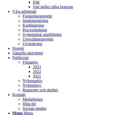
Etik
Vad skiljer olika begrepp
Våra arbetssätt
Forskningsprojekt
Implementering
Kartläggning
Processledning
Systematisk uppföljning
Utvecklingsprojekt
Utvärdering
Projekt
Aktuella aktiviteter
Publicerat
Filmarkiv
2023
2022
2021
Nyhetsarkiv
Nyhetsbrev
Rapporter och skrifter
Kontakt
Medarbetare
Hitta hit
Sociala medier
Menu
Menu