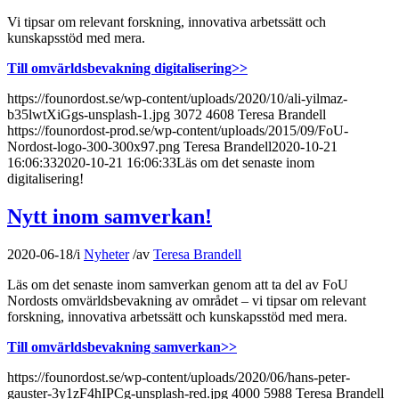
Vi tipsar om relevant forskning, innovativa arbetssätt och
kunskapsstöd med mera.
Till omvärldsbevakning digitalisering>>
https://founordost.se/wp-content/uploads/2020/10/ali-yilmaz-
b35lwtXiGgs-unsplash-1.jpg
3072
4608
Teresa Brandell
https://founordost-prod.se/wp-content/uploads/2015/09/FoU-
Nordost-logo-300-300x97.png
Teresa Brandell
2020-10-21
16:06:33
2020-10-21 16:06:33
Läs om det senaste inom
digitalisering!
Nytt inom samverkan!
2020-06-18
/
i
Nyheter
/
av
Teresa Brandell
Läs om det senaste inom samverkan genom att ta del av FoU
Nordosts omvärldsbevakning av området – vi tipsar om relevant
forskning, innovativa arbetssätt och kunskapsstöd med mera.
Till omvärldsbevakning samverkan>>
https://founordost.se/wp-content/uploads/2020/06/hans-peter-
gauster-3y1zF4hIPCg-unsplash-red.jpg
4000
5988
Teresa Brandell