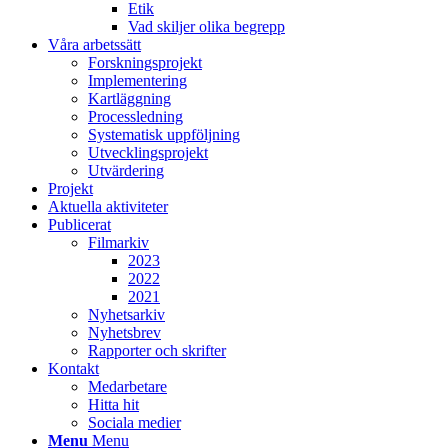
Etik
Vad skiljer olika begrepp
Våra arbetssätt
Forskningsprojekt
Implementering
Kartläggning
Processledning
Systematisk uppföljning
Utvecklingsprojekt
Utvärdering
Projekt
Aktuella aktiviteter
Publicerat
Filmarkiv
2023
2022
2021
Nyhetsarkiv
Nyhetsbrev
Rapporter och skrifter
Kontakt
Medarbetare
Hitta hit
Sociala medier
Menu
Menu