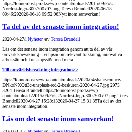
https://founordost-prod.se/wp-content/uploads/2015/09/FoU-
Nordost-logo-300-300x97.png
Teresa Brandell
2020-06-18
09:46:29
2020-06-18 09:52:08
Nytt inom samverkan!
Ta del av det senaste inom integration!
2020-04-27
/
i
Nyheter
/
av
Teresa Brandell
Läs om det senaste inom integration genom att ta del av vår
omvärldsbevakning – vi tipsar om relevant forskning, innovativa
arbetssätt och kunskapsstöd med mera.
Till omvärldsbevakning integration>>
https://founordost.se/wp-content/uploads/2020/04/shane-rounce-
DNkoNXQti3c-unsplash-red-2-beskuren-2020-04-27.jpg
2973
3264
Teresa Brandell
https://founordost-prod.se/wp-
content/uploads/2015/09/FoU-Nordost-logo-300-300x97.png
Teresa
Brandell
2020-04-27 15:28:13
2020-04-27 15:31:35
Ta del av det
senaste inom integration!
Läs om det senaste inom samverkan!
2020-03-31
/
i
Nyheter
/
av
Teresa Brandell