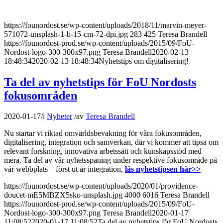
https://founordost.se/wp-content/uploads/2018/11/marvin-meyer-
571072-unsplash-1-b-15-cm-72-dpi.jpg
283
425
Teresa Brandell
https://founordost-prod.se/wp-content/uploads/2015/09/FoU-
Nordost-logo-300-300x97.png
Teresa Brandell
2020-02-13
18:48:34
2020-02-13 18:48:34
Nyhetstips om digitalisering!
Ta del av nyhetstips för FoU Nordosts
fokusområden
2020-01-17
/
i
Nyheter
/
av
Teresa Brandell
Nu startar vi riktad omvärldsbevakning för våra fokusområden,
digitalisering, integration och samverkan, där vi kommer att tipsa om
relevant forskning, innovativa arbetssätt och kunskapsstöd med
mera. Ta del av vår nyhetsspaning under respektive fokusområde på
vår webbplats – först ut är integration,
läs nyhetstipsen här>>
https://founordost.se/wp-content/uploads/2020/01/providence-
doucet-mE5MBZX5sko-unsplash.jpg
4000
6016
Teresa Brandell
https://founordost-prod.se/wp-content/uploads/2015/09/FoU-
Nordost-logo-300-300x97.png
Teresa Brandell
2020-01-17
11:08:52
2020-01-17 11:08:52
Ta del av nyhetstips för FoU Nordosts