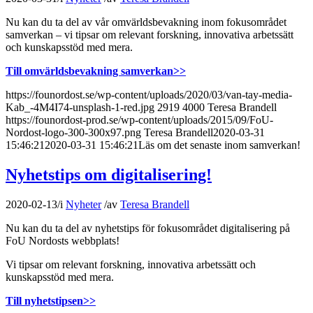
Nu kan du ta del av vår omvärldsbevakning inom fokusområdet
samverkan – vi tipsar om relevant forskning, innovativa arbetssätt
och kunskapsstöd med mera.
Till omvärldsbevakning samverkan>>
https://founordost.se/wp-content/uploads/2020/03/van-tay-media-
Kab_-4M4I74-unsplash-1-red.jpg
2919
4000
Teresa Brandell
https://founordost-prod.se/wp-content/uploads/2015/09/FoU-
Nordost-logo-300-300x97.png
Teresa Brandell
2020-03-31
15:46:21
2020-03-31 15:46:21
Läs om det senaste inom samverkan!
Nyhetstips om digitalisering!
2020-02-13
/
i
Nyheter
/
av
Teresa Brandell
Nu kan du ta del av nyhetstips för fokusområdet digitalisering på
FoU Nordosts webbplats!
Vi tipsar om relevant forskning, innovativa arbetssätt och
kunskapsstöd med mera.
Till nyhetstipsen>>