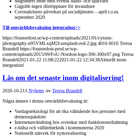
Migranters möte med svensk hälso- och sjukvård
Gigjobb ingen dörröppnare för invandrare
Coronakrisens påverkan på socialtjänsten – april t.o.m.
september 2020
Till omvärldsbevakning integration>>
https://founordost.se/wp-content/uploads/2021/01/cytonn-
photography-n95VMLxqM2I-unsplash-red-2.jpg
4016
6016
Teresa
Brandell
https://founordost-prod.se/wp-
content/uploads/2015/09/FoU-Nordost-logo-300-300x97.png
Teresa
Brandell
2021-01-22 11:08:22
2021-01-22 12:34:38
Aktuellt inom
integration!
Läs om det senaste inom digitalisering!
2020-10-21
/
i
Nyheter
/
av
Teresa Brandell
Några ämnen i denna omvärldsbevakning är:
Vardagsteknologi för att öka välmående hos personer med
demenssjukdom
Internetanvändning hos svenskar med funktionsnedsättning
e-hälsa och välfärdsteknik i kommunerna 2020
Nationellt nätverk för nyttorealisering