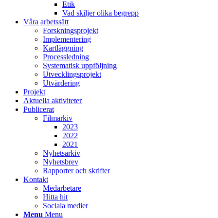
Etik
Vad skiljer olika begrepp
Våra arbetssätt
Forskningsprojekt
Implementering
Kartläggning
Processledning
Systematisk uppföljning
Utvecklingsprojekt
Utvärdering
Projekt
Aktuella aktiviteter
Publicerat
Filmarkiv
2023
2022
2021
Nyhetsarkiv
Nyhetsbrev
Rapporter och skrifter
Kontakt
Medarbetare
Hitta hit
Sociala medier
Menu
Menu