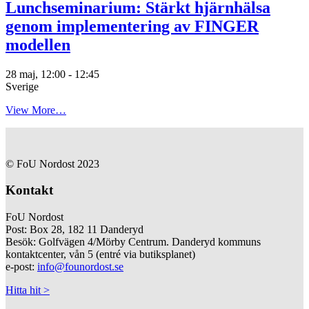
Lunchseminarium: Stärkt hjärnhälsa
genom implementering av FINGER
modellen
28 maj, 12:00
-
12:45
Sverige
View More…
© FoU Nordost 2023
Kontakt
FoU Nordost
Post: Box 28, 182 11 Danderyd
Besök: Golfvägen 4/Mörby Centrum. Danderyd kommuns
kontaktcenter, vån 5 (entré via butiksplanet)
e-post:
info@founordost.se
Hitta hit >