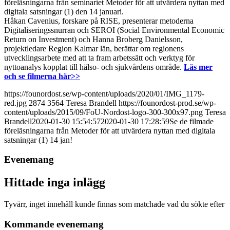
föreläsningarna från seminariet Metoder för att utvärdera nyttan med
digitala satsningar (1) den 14 januari.
Håkan Cavenius, forskare på RISE, presenterar metoderna
Digitaliseringssnurran och SEROI (Social Environmental Economic
Return on Investment) och Hanna Broberg Danielsson,
projektledare Region Kalmar län, berättar om regionens
utvecklingsarbete med att ta fram arbetssätt och verktyg för
nyttoanalys kopplat till hälso- och sjukvårdens område.
Läs mer
och se filmerna här>>
https://founordost.se/wp-content/uploads/2020/01/IMG_1179-
red.jpg
2874
3564
Teresa Brandell
https://founordost-prod.se/wp-
content/uploads/2015/09/FoU-Nordost-logo-300-300x97.png
Teresa
Brandell
2020-01-30 15:54:57
2020-01-30 17:28:59
Se de filmade
föreläsningarna från Metoder för att utvärdera nyttan med digitala
satsningar (1) 14 jan!
Evenemang
Hittade inga inlägg
Tyvärr, inget innehåll kunde finnas som matchade vad du sökte efter
Kommande evenemang