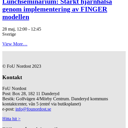
Lunchseminarium: Stärkt hjärnhälsa
genom implementering av FINGER
modellen
28 maj, 12:00
-
12:45
Sverige
View More…
© FoU Nordost 2023
Kontakt
FoU Nordost
Post: Box 28, 182 11 Danderyd
Besök: Golfvägen 4/Mörby Centrum. Danderyd kommuns
kontaktcenter, vån 5 (entré via butiksplanet)
e-post:
info@founordost.se
Hitta hit >