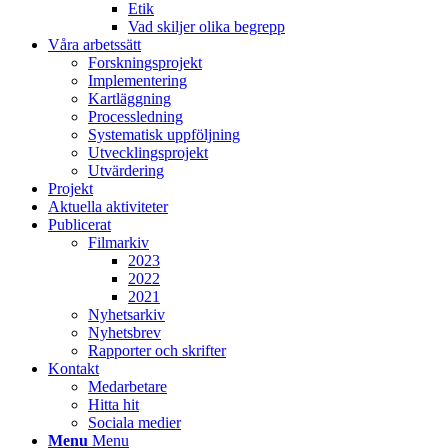
Etik
Vad skiljer olika begrepp
Våra arbetssätt
Forskningsprojekt
Implementering
Kartläggning
Processledning
Systematisk uppföljning
Utvecklingsprojekt
Utvärdering
Projekt
Aktuella aktiviteter
Publicerat
Filmarkiv
2023
2022
2021
Nyhetsarkiv
Nyhetsbrev
Rapporter och skrifter
Kontakt
Medarbetare
Hitta hit
Sociala medier
Menu
Menu