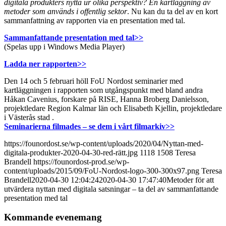
digitala produkters
nytta ur olika perspektiv? En kartläggning av
metoder som används i offentlig sektor
. Nu kan du ta del av en kort
sammanfattning av rapporten via en presentation med tal.
Sammanfattande presentation med tal>>
(Spelas upp i Windows Media Player)
Ladda ner rapporten>>
Den 14 och 5 februari höll FoU Nordost seminarier med
kartläggningen i rapporten som utgångspunkt med bland andra
Håkan Cavenius, forskare på RISE, Hanna Broberg Danielsson,
projektledare Region Kalmar län och Elisabeth Kjellin, projektledare
i Västerås stad .
Seminarierna filmades – se dem i vårt filmarkiv>>
https://founordost.se/wp-content/uploads/2020/04/Nyttan-med-
digitala-produkter-2020-04-30-red-rätt.jpg
1118
1508
Teresa
Brandell
https://founordost-prod.se/wp-
content/uploads/2015/09/FoU-Nordost-logo-300-300x97.png
Teresa
Brandell
2020-04-30 12:04:24
2020-04-30 17:47:40
Metoder för att
utvärdera nyttan med digitala satsningar – ta del av sammanfattande
presentation med tal
Kommande evenemang