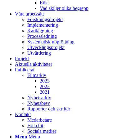
Etik
Vad skiljer olika begrepp
Våra arbetssätt
Forskningsprojekt
Implementering
Kartläggning
Processledning
Systematisk uppföljning
Utvecklingsprojekt
Utvärdering
Projekt
Aktuella aktiviteter
Publicerat
Filmarkiv
2023
2022
2021
Nyhetsarkiv
Nyhetsbrev
Rapporter och skrifter
Kontakt
Medarbetare
Hitta hit
Sociala medier
Menu
Menu