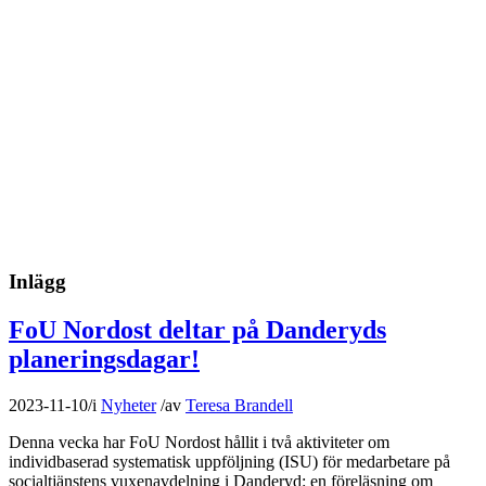
Inlägg
FoU Nordost deltar på Danderyds
planeringsdagar!
2023-11-10
/
i
Nyheter
/
av
Teresa Brandell
Denna vecka har FoU Nordost hållit i två aktiviteter om
individbaserad systematisk uppföljning (ISU) för medarbetare på
socialtjänstens vuxenavdelning i Danderyd: en föreläsning om