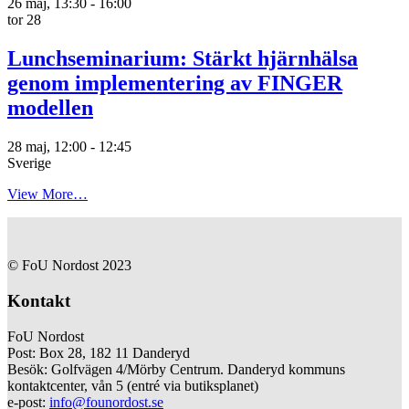
26 maj, 13:30
-
16:00
tor
28
Lunchseminarium: Stärkt hjärnhälsa
genom implementering av FINGER
modellen
28 maj, 12:00
-
12:45
Sverige
View More…
© FoU Nordost 2023
Kontakt
FoU Nordost
Post: Box 28, 182 11 Danderyd
Besök: Golfvägen 4/Mörby Centrum. Danderyd kommuns
kontaktcenter, vån 5 (entré via butiksplanet)
e-post:
info@founordost.se