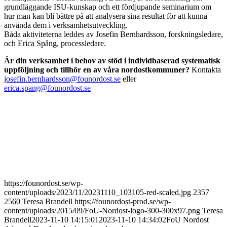
grundläggande ISU-kunskap och ett fördjupande seminarium om
hur man kan bli bättre på att analysera sina resultat för att kunna
använda dem i verksamhetsutveckling.
Båda aktiviteterna leddes av Josefin Bernhardsson, forskningsledare,
och Erica Spång, processledare.
Är din verksamhet i behov av stöd i individbaserad systematisk
uppföljning och tillhör en av våra nordostkommuner?
Kontakta
josefin.bernhardsson@founordost.se
eller
erica.spang@founordost.se
https://founordost.se/wp-
content/uploads/2023/11/20231110_103105-red-scaled.jpg
2357
2560
Teresa Brandell
https://founordost-prod.se/wp-
content/uploads/2015/09/FoU-Nordost-logo-300-300x97.png
Teresa
Brandell
2023-11-10 14:15:01
2023-11-10 14:34:02
FoU Nordost