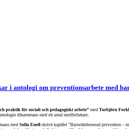
ar i antologi om preventionsarbete med ba
h praktik för socialt och pedagogiskt arbete”
med
Torbjörn Fork
antologin tillsammans med ett antal medförfattare.
sammans med
Sofia Enell
skrivit kapitlet ”Barnrättsbeserad prevention –