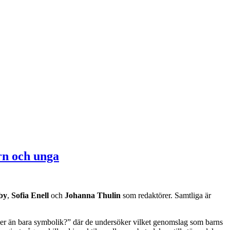
rn och unga
by
,
Sofia Enell
och
Johanna Thulin
som redaktörer. Samtliga är
 mer än bara symbolik?” där de undersöker vilket genomslag som barns