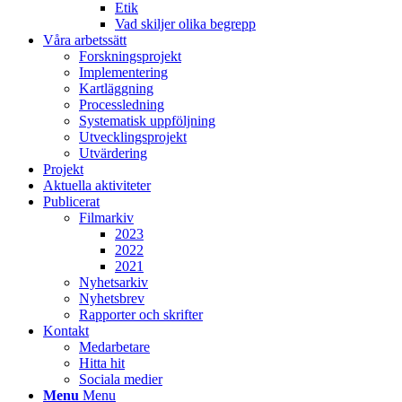
Etik
Vad skiljer olika begrepp
Våra arbetssätt
Forskningsprojekt
Implementering
Kartläggning
Processledning
Systematisk uppföljning
Utvecklingsprojekt
Utvärdering
Projekt
Aktuella aktiviteter
Publicerat
Filmarkiv
2023
2022
2021
Nyhetsarkiv
Nyhetsbrev
Rapporter och skrifter
Kontakt
Medarbetare
Hitta hit
Sociala medier
Menu
Menu