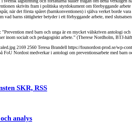
i svensk lagstiftning och författarna ställer frågan om detta verkligen ha
ntionen skrivits fram i politiska styrdokument om förebyggande arbete 
pår, när det första spåret (barnkonventionen) i själva verket borde var
 om vad barns rättigheter betyder i ett förbyggande arbete, med slutsatse
n: ”Prevention med barn och unga är en mycket välskriven antologi och 
urser inom socialt och pedagogiskt arbete.” (Therese Nordholm, BTJ-häft
aled.jpg
2169
2560
Teresa Brandell
https://founordost-prod.se/wp-c
på FoU Nordost medverkar i antologi om preventionsarbete med barn o
jänsten SKR, RSS
 och analys