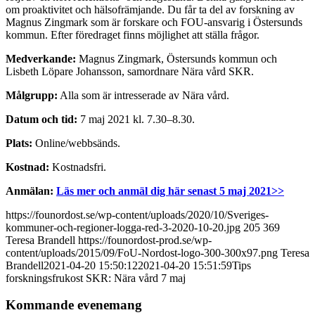
om proaktivitet och hälsofrämjande. Du får ta del av forskning av
Magnus Zingmark som är forskare och FOU-ansvarig i Östersunds
kommun. Efter föredraget finns möjlighet att ställa frågor.
Medverkande:
Magnus Zingmark, Östersunds kommun och
Lisbeth Löpare Johansson, samordnare Nära vård SKR.
Målgrupp:
Alla som är intresserade av Nära vård.
Datum och tid:
7 maj 2021 kl. 7.30–8.30.
Plats:
Online/webbsänds.
Kostnad:
Kostnadsfri.
Anmälan:
Läs mer och anmäl dig här senast 5 maj 2021>>
https://founordost.se/wp-content/uploads/2020/10/Sveriges-
kommuner-och-regioner-logga-red-3-2020-10-20.jpg
205
369
Teresa Brandell
https://founordost-prod.se/wp-
content/uploads/2015/09/FoU-Nordost-logo-300-300x97.png
Teresa
Brandell
2021-04-20 15:50:12
2021-04-20 15:51:59
Tips
forskningsfrukost SKR: Nära vård 7 maj
Kommande evenemang