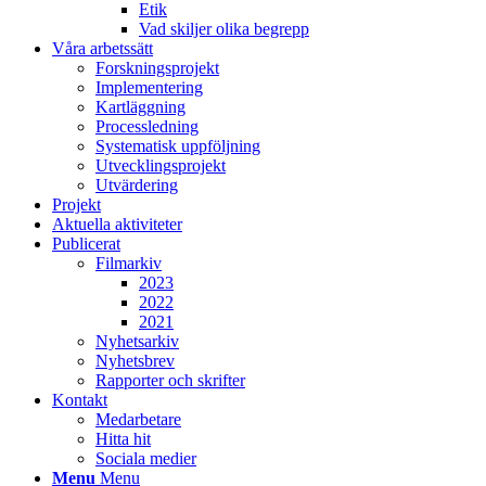
Etik
Vad skiljer olika begrepp
Våra arbetssätt
Forskningsprojekt
Implementering
Kartläggning
Processledning
Systematisk uppföljning
Utvecklingsprojekt
Utvärdering
Projekt
Aktuella aktiviteter
Publicerat
Filmarkiv
2023
2022
2021
Nyhetsarkiv
Nyhetsbrev
Rapporter och skrifter
Kontakt
Medarbetare
Hitta hit
Sociala medier
Menu
Menu