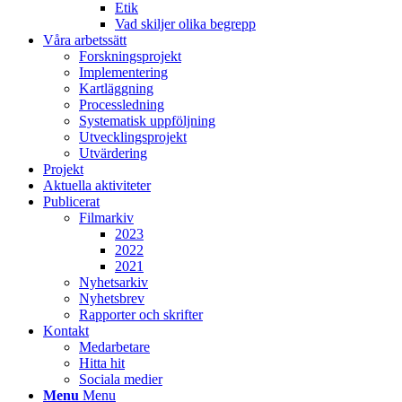
Etik
Vad skiljer olika begrepp
Våra arbetssätt
Forskningsprojekt
Implementering
Kartläggning
Processledning
Systematisk uppföljning
Utvecklingsprojekt
Utvärdering
Projekt
Aktuella aktiviteter
Publicerat
Filmarkiv
2023
2022
2021
Nyhetsarkiv
Nyhetsbrev
Rapporter och skrifter
Kontakt
Medarbetare
Hitta hit
Sociala medier
Menu
Menu