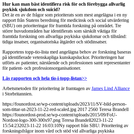
Hur kan man bäst identifiera risk för och förebygga allvarlig
psykisk sjukdom och suicid?
Det är en av de frågor som prioriterats som mest angelägna i en ny
rapport från Statens beredning för medicinsk och social utvärdering
(SBU) om prioriteringar för framtida forskning på området. Tre
större huvudområden har identifierats som särskilt viktiga för
framtida forskning om allvarliga psykiska sjukdomar och tillstånd:
tidiga insatser, organisatoriska åtgärder och stödinsatser.
Rapportens topp-tio-lista med angelägna behov av forskning baseras
på identifierade vetenskapliga kunskapsluckor. Prioriteringen har
utförts av patienter, närstående och professionen samt representanter
för patient- och professionsorganisationer.
Läs rapporten och hela tio-i-topp-listan>>
Arbetsmetoden för prioritering är framtagen av
James Lind Alliance
i Storbritannien.
https://founordost.se/wp-content/uploads/2023/11/SV-bild-person-
som-tittar-ut-2023-11-22-red-scaled.jpg
2017
2560
Teresa Brandell
https://founordost-prod.se/wp-content/uploads/2015/09/FoU-
Nordost-logo-300-300x97.png
Teresa Brandell
2023-11-22
15:54:23
2023-11-22 16:03:10
Ny rapport från SBU: Prioritering av
forskningsfrågor inom vård och stöd vid allvarliga psykiska