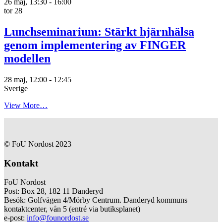
26 maj, 13:30
-
16:00
tor
28
Lunchseminarium: Stärkt hjärnhälsa
genom implementering av FINGER
modellen
28 maj, 12:00
-
12:45
Sverige
View More…
© FoU Nordost 2023
Kontakt
FoU Nordost
Post: Box 28, 182 11 Danderyd
Besök: Golfvägen 4/Mörby Centrum. Danderyd kommuns
kontaktcenter, vån 5 (entré via butiksplanet)
e-post:
info@founordost.se