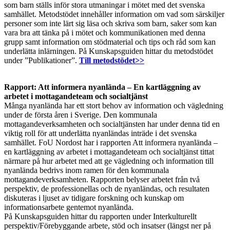
som barn ställs inför stora utmaningar i mötet med det svenska
samhället. Metodstödet innehåller information om vad som särskiljer
personer som inte lärt sig läsa och skriva som barn, saker som kan
vara bra att tänka på i mötet och kommunikationen med denna
grupp samt information om stödmaterial och tips och råd som kan
underlätta inlärningen. På Kunskapsguiden hittar du metodstödet
under ”Publikationer”.
Till metodstödet>>
Rapport: Att informera nyanlända – En kartläggning av
arbetet i mottagandeteam och socialtjänst
Många nyanlända har ett stort behov av information och vägledning
under de första åren i Sverige. Den kommunala
mottagandeverksamheten och socialtjänsten har under denna tid en
viktig roll för att underlätta nyanländas inträde i det svenska
samhället. FoU Nordost har i rapporten Att informera nyanlända –
en kartläggning av arbetet i mottagandeteam och socialtjänst tittat
närmare på hur arbetet med att ge vägledning och information till
nyanlända bedrivs inom ramen för den kommunala
mottagandeverksamheten. Rapporten belyser arbetet från två
perspektiv, de professionellas och de nyanländas, och resultaten
diskuteras i ljuset av tidigare forskning och kunskap om
informationsarbete gentemot nyanlända.
På Kunskapsguiden hittar du rapporten under Interkulturellt
perspektiv/Förebyggande arbete, stöd och insatser (längst ner på