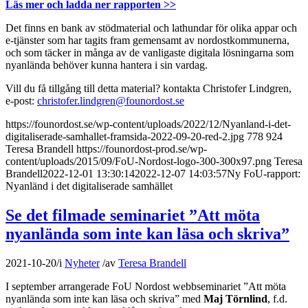
Läs mer och ladda ner rapporten >>
Det finns en bank av stödmaterial och lathundar för olika appar och
e-tjänster som har tagits fram gemensamt av nordostkommunerna,
och som täcker in många av de vanligaste digitala lösningarna som
nyanlända behöver kunna hantera i sin vardag.
Vill du få tillgång till detta material? kontakta Christofer Lindgren,
e-post:
christofer.lindgren@founordost.se
https://founordost.se/wp-content/uploads/2022/12/Nyanland-i-det-
digitaliserade-samhallet-framsida-2022-09-20-red-2.jpg
778
924
Teresa Brandell
https://founordost-prod.se/wp-
content/uploads/2015/09/FoU-Nordost-logo-300-300x97.png
Teresa
Brandell
2022-12-01 13:30:14
2022-12-07 14:03:57
Ny FoU-rapport:
Nyanländ i det digitaliserade samhället
Se det filmade seminariet ”Att möta
nyanlända som inte kan läsa och skriva”
2021-10-20
/
i
Nyheter
/
av
Teresa Brandell
I september arrangerade FoU Nordost webbseminariet ”Att möta
nyanlända som inte kan läsa och skriva” med
Maj Törnlind
, f.d.