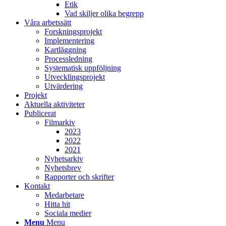
Etik
Vad skiljer olika begrepp
Våra arbetssätt
Forskningsprojekt
Implementering
Kartläggning
Processledning
Systematisk uppföljning
Utvecklingsprojekt
Utvärdering
Projekt
Aktuella aktiviteter
Publicerat
Filmarkiv
2023
2022
2021
Nyhetsarkiv
Nyhetsbrev
Rapporter och skrifter
Kontakt
Medarbetare
Hitta hit
Sociala medier
Menu
Menu