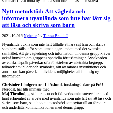
seminariet ”Att möta nyanlända som inte kan läsa och skriva”
Nytt metodstöd: Att vägleda och
informera nyanlända som inte har lärt sig
att läsa och skriva som barn
2021-10-01
/
i
Nyheter
/
av
Teresa Brandell
Nyanlända vuxna som inte haft tillfälle att lära sig läsa och skriva
som barn ställs inför stora utmaningar i mötet med det svenska
samhället. Att ge vägledning och information till denna grupp kräver
också kunskap om gruppens speciella förutsättningar. Avsaknaden
av ett skriftspråk påverkar ofta förståelsen av abstrakta begrepp,
tolkandet av bilder och symboler, sätt att minnas instruktioner och
annat som kan påverka individens möjligheter att ta till sig ny
information.
Christofer Lindgren
och
Li Åslund
, forskningsledare på FoU
Nordost, har tillsammans med
Maj
Törnlind
, gestaltterapeut och f.d. verksamhetsutvecklare med
lång erfarenhet av arbete med nyanlända som inte lärt sig att läsa och
skriva som barn, satt ihop ett metodstöd som syftar till att förbättra
och underlätta kommunikationen med denna grupp.