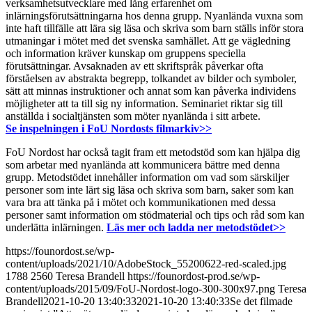
verksamhetsutvecklare med lång erfarenhet om
inlärningsförutsättningarna hos denna grupp. Nyanlända vuxna som
inte haft tillfälle att lära sig läsa och skriva som barn ställs inför stora
utmaningar i mötet med det svenska samhället. Att ge vägledning
och information kräver kunskap om gruppens speciella
förutsättningar. Avsaknaden av ett skriftspråk påverkar ofta
förståelsen av abstrakta begrepp, tolkandet av bilder och symboler,
sätt att minnas instruktioner och annat som kan påverka individens
möjligheter att ta till sig ny information. Seminariet riktar sig till
anställda i socialtjänsten som möter nyanlända i sitt arbete.
Se inspelningen i FoU Nordosts filmarkiv>>
FoU Nordost har också tagit fram ett metodstöd som kan hjälpa dig
som arbetar med nyanlända att kommunicera bättre med denna
grupp. Metodstödet innehåller information om vad som särskiljer
personer som inte lärt sig läsa och skriva som barn, saker som kan
vara bra att tänka på i mötet och kommunikationen med dessa
personer samt information om stödmaterial och tips och råd som kan
underlätta inlärningen.
Läs mer och ladda ner metodstödet>>
https://founordost.se/wp-
content/uploads/2021/10/AdobeStock_55200622-red-scaled.jpg
1788
2560
Teresa Brandell
https://founordost-prod.se/wp-
content/uploads/2015/09/FoU-Nordost-logo-300-300x97.png
Teresa
Brandell
2021-10-20 13:40:33
2021-10-20 13:40:33
Se det filmade