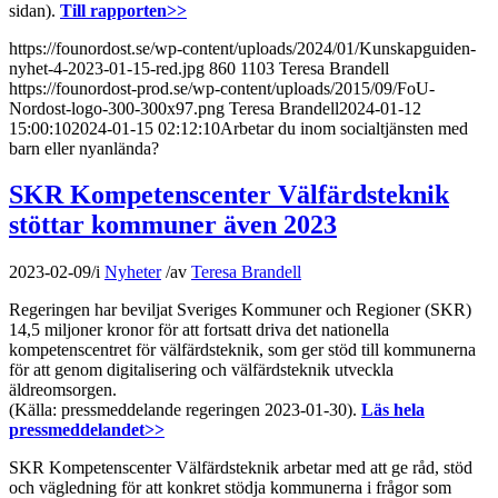
sidan).
Till rapporten>>
https://founordost.se/wp-content/uploads/2024/01/Kunskapguiden-
nyhet-4-2023-01-15-red.jpg
860
1103
Teresa Brandell
https://founordost-prod.se/wp-content/uploads/2015/09/FoU-
Nordost-logo-300-300x97.png
Teresa Brandell
2024-01-12
15:00:10
2024-01-15 02:12:10
Arbetar du inom socialtjänsten med
barn eller nyanlända?
SKR Kompetenscenter Välfärdsteknik
stöttar kommuner även 2023
2023-02-09
/
i
Nyheter
/
av
Teresa Brandell
Regeringen har beviljat Sveriges Kommuner och Regioner (SKR)
14,5 miljoner kronor för att fortsatt driva det nationella
kompetenscentret för välfärdsteknik, som ger stöd till kommunerna
för att genom digitalisering och välfärdsteknik utveckla
äldreomsorgen.
(Källa: pressmeddelande regeringen 2023-01-30).
Läs hela
pressmeddelandet>>
SKR Kompetenscenter Välfärdsteknik arbetar med att ge råd, stöd
och vägledning för att konkret stödja kommunerna i frågor som