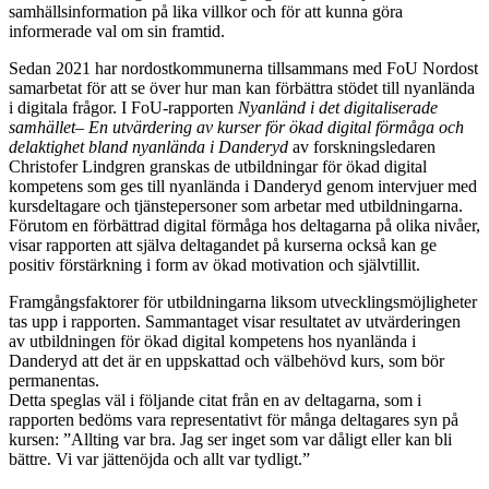
samhällsinformation på lika villkor och för att kunna göra
informerade val om sin framtid.
Sedan 2021 har nordostkommunerna tillsammans med FoU Nordost
samarbetat för att se över hur man kan förbättra stödet till nyanlända
i digitala frågor. I FoU-rapporten
Nyanländ i det digitaliserade
samhället– En utvärdering av kurser för ökad digital förmåga och
delaktighet bland nyanlända i Danderyd
av forskningsledaren
Christofer Lindgren granskas de utbildningar för ökad digital
kompetens som ges till nyanlända i Danderyd genom intervjuer med
kursdeltagare och tjänstepersoner som arbetar med utbildningarna.
Förutom en förbättrad digital förmåga hos deltagarna på olika nivåer,
visar rapporten att själva deltagandet på kurserna också kan ge
positiv förstärkning i form av ökad motivation och självtillit.
Framgångsfaktorer för utbildningarna liksom utvecklingsmöjligheter
tas upp i rapporten. Sammantaget visar resultatet av utvärderingen
av utbildningen för ökad digital kompetens hos nyanlända i
Danderyd att det är en uppskattad och välbehövd kurs, som bör
permanentas.
Detta speglas väl i följande citat från en av deltagarna, som i
rapporten bedöms vara representativt för många deltagares syn på
kursen: ”Allting var bra. Jag ser inget som var dåligt eller kan bli
bättre. Vi var jättenöjda och allt var tydligt.”