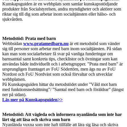
Kunskapsguiden är en webbplats som samlar kunskapsstödjande
produkter från Socialstyrelsen, andra myndigheter och aktörer som
riktar sig till dig som arbetar inom socialtjänsten eller hälso- och
sjukvården.
Metodstöd: Prata med barn
Webbsidan
www.pratamedbarn.nu
är ett metodstöd som vänder
sig till personer som arbetar med barn inom socialtjänsten. På sidan
kan man som socialarbetare få svar på vanliga funderingar om
barnsamtal samt konkreta tips, checklistor och övningar som kan
användas både individuellt och i arbetsgrupper. ”Prata med barn” är
ursprungligen framtaget av FoU Södertörn, men ägs nu av FoU
Nordost och FoU Nordväst som också förvaltar och utvecklar
webbplatsen.
På Kunskapsguiden hittar du metodstödet under ”Våld mot barn
med funktionsnedsättning”/ ”Samtal med barn och föräldrar” (längst
ner på sidan).
Läs mer på Kunskapsguiden>>
Metodstöd: Att vägleda och informera nyanlända som inte har
lärt sig att läsa och skriva som barn
Nyanlända vuxna som inte haft tillfälle att lära sig läsa och skriva