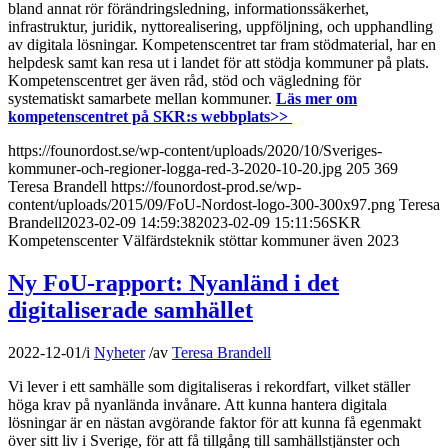
bland annat rör förändringsledning, informationssäkerhet,
infrastruktur, juridik, nyttorealisering, uppföljning, och upphandling
av digitala lösningar. Kompetenscentret tar fram stödmaterial, har en
helpdesk samt kan resa ut i landet för att stödja kommuner på plats.
Kompetenscentret ger även råd, stöd och vägledning för
systematiskt samarbete mellan kommuner.
Läs mer om
kompetenscentret på SKR:s webbplats>>
https://founordost.se/wp-content/uploads/2020/10/Sveriges-
kommuner-och-regioner-logga-red-3-2020-10-20.jpg
205
369
Teresa Brandell
https://founordost-prod.se/wp-
content/uploads/2015/09/FoU-Nordost-logo-300-300x97.png
Teresa
Brandell
2023-02-09 14:59:38
2023-02-09 15:11:56
SKR
Kompetenscenter Välfärdsteknik stöttar kommuner även 2023
Ny FoU-rapport: Nyanländ i det
digitaliserade samhället
2022-12-01
/
i
Nyheter
/
av
Teresa Brandell
Vi lever i ett samhälle som digitaliseras i rekordfart, vilket ställer
höga krav på nyanlända invånare. Att kunna hantera digitala
lösningar är en nästan avgörande faktor för att kunna få egenmakt
över sitt liv i Sverige, för att få tillgång till samhällstjänster och