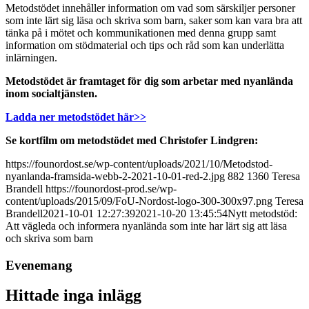
Metodstödet innehåller information om vad som särskiljer personer
som inte lärt sig läsa och skriva som barn, saker som kan vara bra att
tänka på i mötet och kommunikationen med denna grupp samt
information om stödmaterial och tips och råd som kan underlätta
inlärningen.
Metodstödet är framtaget för dig som arbetar med nyanlända
inom socialtjänsten.
Ladda ner metodstödet här>>
Se kortfilm om metodstödet med Christofer Lindgren:
https://founordost.se/wp-content/uploads/2021/10/Metodstod-
nyanlanda-framsida-webb-2-2021-10-01-red-2.jpg
882
1360
Teresa
Brandell
https://founordost-prod.se/wp-
content/uploads/2015/09/FoU-Nordost-logo-300-300x97.png
Teresa
Brandell
2021-10-01 12:27:39
2021-10-20 13:45:54
Nytt metodstöd:
Att vägleda och informera nyanlända som inte har lärt sig att läsa
och skriva som barn
Evenemang
Hittade inga inlägg