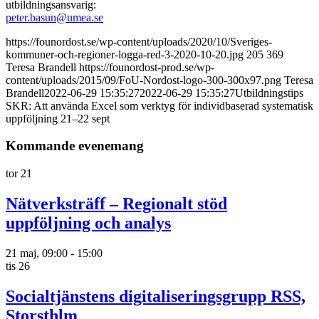
utbildningsansvarig:
peter.basun@umea.se
https://founordost.se/wp-content/uploads/2020/10/Sveriges-
kommuner-och-regioner-logga-red-3-2020-10-20.jpg
205
369
Teresa Brandell
https://founordost-prod.se/wp-
content/uploads/2015/09/FoU-Nordost-logo-300-300x97.png
Teresa
Brandell
2022-06-29 15:35:27
2022-06-29 15:35:27
Utbildningstips
SKR: Att använda Excel som verktyg för individbaserad systematisk
uppföljning 21–22 sept
Kommande evenemang
tor
21
Nätverksträff – Regionalt stöd
uppföljning och analys
21 maj, 09:00
-
15:00
tis
26
Socialtjänstens digitaliseringsgrupp RSS,
Storsthlm