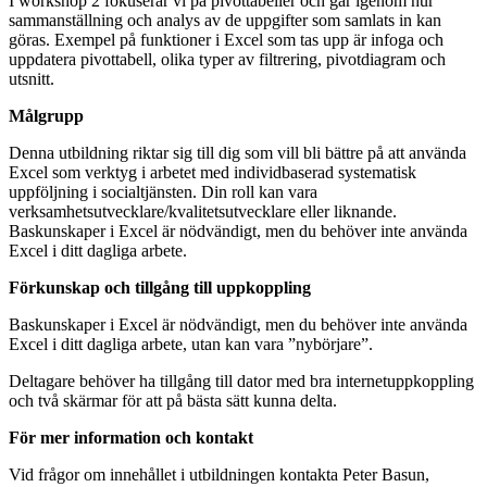
I workshop 2 fokuserar vi på pivottabeller och går igenom hur
sammanställning och analys av de uppgifter som samlats in kan
göras. Exempel på funktioner i Excel som tas upp är infoga och
uppdatera pivottabell, olika typer av filtrering, pivotdiagram och
utsnitt.
Målgrupp
Denna utbildning riktar sig till dig som vill bli bättre på att använda
Excel som verktyg i arbetet med individbaserad systematisk
uppföljning i socialtjänsten. Din roll kan vara
verksamhetsutvecklare/kvalitetsutvecklare eller liknande.
Baskunskaper i Excel är nödvändigt, men du behöver inte använda
Excel i ditt dagliga arbete.
Förkunskap och tillgång till uppkoppling
Baskunskaper i Excel är nödvändigt, men du behöver inte använda
Excel i ditt dagliga arbete, utan kan vara ”nybörjare”.
Deltagare behöver ha tillgång till dator med bra internetuppkoppling
och två skärmar för att på bästa sätt kunna delta.
För mer information och kontakt
Vid frågor om innehållet i utbildningen kontakta Peter Basun,