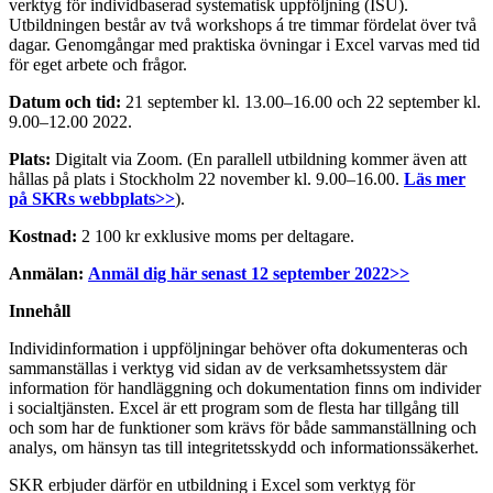
verktyg för individbaserad systematisk uppföljning (ISU).
Utbildningen består av två workshops á tre timmar fördelat över två
dagar. Genomgångar med praktiska övningar i Excel varvas med tid
för eget arbete och frågor.
Datum och tid:
21 september kl. 13.00–16.00 och 22 september kl.
9.00–12.00 2022.
Plats:
Digitalt via Zoom. (En parallell utbildning kommer även att
hållas på plats i Stockholm 22 november kl. 9.00–16.00.
Läs mer
på SKRs webbplats>>
).
Kostnad:
2 100 kr exklusive moms per deltagare.
Anmälan:
Anmäl dig här senast 12 september 2022>>
Innehåll
Individinformation i uppföljningar behöver ofta dokumenteras och
sammanställas i verktyg vid sidan av de verksamhetssystem där
information för handläggning och dokumentation finns om individer
i socialtjänsten. Excel är ett program som de flesta har tillgång till
och som har de funktioner som krävs för både sammanställning och
analys, om hänsyn tas till integritetsskydd och informationssäkerhet.
SKR erbjuder därför en utbildning i Excel som verktyg för