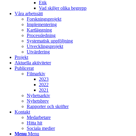
Etik
Vad skiljer olika begrepp
Våra arbetssätt
Forskningsprojekt
Implementering
Kartläggning
Processledning
Systematisk uppföljning
Utvecklingsprojekt
Utvärdering
Projekt
Aktuella aktiviteter
Publicerat
Filmarkiv
2023
2022
2021
Nyhetsarkiv
Nyhetsbrev
Rapporter och skrifter
Kontakt
Medarbetare
Hitta hit
Sociala medier
Menu
Menu