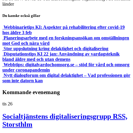
länder
Du kanske också gillar
Webbinarietips KI: Aspekter på rehabilitering efter covid-19
hos äldre 3 feb
Planeringsarbete med en forskningsansökan om omställningen
mot God och nära vård
Stor uppslutning kring delaktighet och digitalisering
Disputationstips KI 22 jan: Användning av vardagsteknik
bland äldre med och utan demens
Webbtips: digitalvardochomsorg.se – stöd för vård och omsorg
under coronapandemin
Nytt dialogforum om digital delaktighet – Vad professionen gör
som inte datorn kan
Kommande evenemang
tis
26
Socialtjänstens digitaliseringsgrupp RSS,
Storsthlm