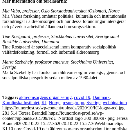
Mer information om föreläsarna:
Mia Vabø, professor, Oslo Storstadsuniversitet (Oslomet), Norge
Mia Vabøs forskning omfattar politiska, kulturella och institutionella
förändringar i äldreomsorgen och hur dessa förändringar interagerar
och påverkar arbetsförhållandena i omsorgssektorn.
Tine Rostgaard, professor, Stockholms Universitet, Sverige samt
Roskilde Universitet, Danmark​
Tine Rostgaard är specialiserad inom komparativ socialpolitisk
välfärdsforskning, formell och informell äldreomsorg
Marta Szebehely, professor emeritus, Stockholms Universitet,
Sverige
Marta Szebehly har forskat om äldreomsorg ur vardags-, genus- och
socialpolitiska perspektiv sedan mitten av 1980-talet.
Taggar:
äldreomsorgens organisering
,
covid-19
,
Danmark
,
Karolinska Institutet
,
KI
,
Norge
,
resursgrupp
,
Sverige
,
webbinarium
https://founordost.se/wp-content/uploads/2020/10/KI-logga-red.jpg
281
514
Teresa Brandell
https://founordost-prod.se/wp-
content/uploads/2015/09/FoU-Nordost-logo-300-300x97.png
Teresa
Brandell
2020-10-22 15:27:36
2020-10-22 15:27:36
Webbinarietips
KI 10 nov: Covid-19 och äldreomsorgens organisering i tre nordiska