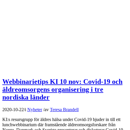
Webbinarietips KI 10 nov: Covid-19 och
äldreomsorgens organisering i tre
nordiska länder
2020-10-22
/
i
Nyheter
/
av
Teresa Brandell
KI:s resursgrupp för äldres hälsa under Covid-19 bjuder in till ett
lunchwebbinarium där framstående äldreomsorgsforskare från
Norge, Danmark och Sverige presenterar och diskuterar Covid-19