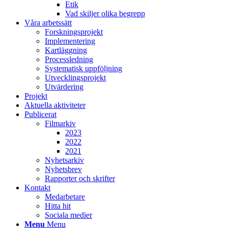
Etik
Vad skiljer olika begrepp
Våra arbetssätt
Forskningsprojekt
Implementering
Kartläggning
Processledning
Systematisk uppföljning
Utvecklingsprojekt
Utvärdering
Projekt
Aktuella aktiviteter
Publicerat
Filmarkiv
2023
2022
2021
Nyhetsarkiv
Nyhetsbrev
Rapporter och skrifter
Kontakt
Medarbetare
Hitta hit
Sociala medier
Menu
Menu