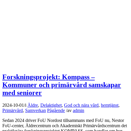
Forskningsprojekt: Kompass –
Kommuner och primärvård samskapar
med seniorer
2024-10-01
/
i
Äldre
,
Delaktighet
,
God och nära vård
,
hemtjänst
,
Primärvård
,
Samverkan
Pågående
/
av
admin
Sedan 2024 driver FoU Nordost tillsammans med FoU nu, Nestor
FoU-center, Äldrecentrum och Akademiskt Primärvårdscentrum det
praktiknära forskningsprojektet KOMPASS, som handlar om hur