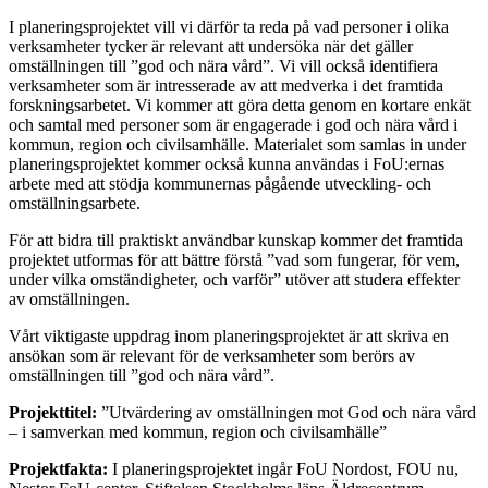
I planeringsprojektet vill vi därför ta reda på vad personer i olika
verksamheter tycker är relevant att undersöka när det gäller
omställningen till ”god och nära vård”. Vi vill också identifiera
verksamheter som är intresserade av att medverka i det framtida
forskningsarbetet. Vi kommer att göra detta genom en kortare enkät
och samtal med personer som är engagerade i god och nära vård i
kommun, region och civilsamhälle. Materialet som samlas in under
planeringsprojektet kommer också kunna användas i FoU:ernas
arbete med att stödja kommunernas pågående utveckling- och
omställningsarbete.
För att bidra till praktiskt användbar kunskap kommer det framtida
projektet utformas för att bättre förstå ”vad som fungerar, för vem,
under vilka omständigheter, och varför” utöver att studera effekter
av omställningen.
Vårt viktigaste uppdrag inom planeringsprojektet är att skriva en
ansökan som är relevant för de verksamheter som berörs av
omställningen till ”god och nära vård”.
Projekttitel:
”Utvärdering av omställningen mot God och nära vård
– i samverkan med kommun, region och civilsamhälle”
Projektfakta:
I planeringsprojektet ingår FoU Nordost, FOU nu,