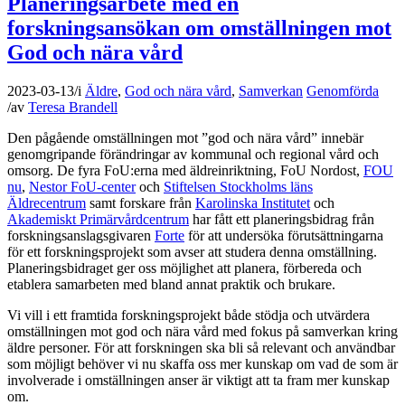
Planeringsarbete med en
forskningsansökan om omställningen mot
God och nära vård
2023-03-13
/
i
Äldre
,
God och nära vård
,
Samverkan
Genomförda
/
av
Teresa Brandell
Den pågående omställningen mot ”god och nära vård” innebär
genomgripande förändringar av kommunal och regional vård och
omsorg. De fyra FoU:erna med äldreinriktning, FoU Nordost,
FOU
nu
,
Nestor FoU-center
och
Stiftelsen Stockholms läns
Äldrecentrum
samt forskare från
Karolinska Institutet
och
Akademiskt Primärvårdcentrum
har fått ett planeringsbidrag från
forskningsanslagsgivaren
Forte
för att undersöka förutsättningarna
för ett forskningsprojekt som avser att studera denna omställning.
Planeringsbidraget ger oss möjlighet att planera, förbereda och
etablera samarbeten med bland annat praktik och brukare.
Vi vill i ett framtida forskningsprojekt både stödja och utvärdera
omställningen mot god och nära vård med fokus på samverkan kring
äldre personer. För att forskningen ska bli så relevant och användbar
som möjligt behöver vi nu skaffa oss mer kunskap om vad de som är
involverade i omställningen anser är viktigt att ta fram mer kunskap
om.