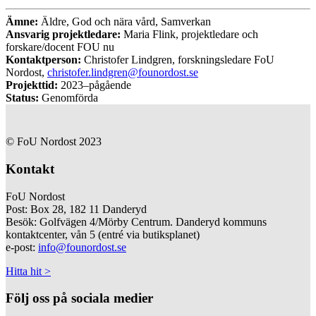
Ämne:
Äldre, God och nära vård, Samverkan
Ansvarig projektledare:
Maria Flink, projektledare och
forskare/docent FOU nu
Kontaktperson:
Christofer Lindgren, forskningsledare FoU
Nordost,
christofer.lindgren@founordost.se
Projekttid:
2023–pågående
Status:
Genomförda
© FoU Nordost 2023
Kontakt
FoU Nordost
Post: Box 28, 182 11 Danderyd
Besök: Golfvägen 4/Mörby Centrum. Danderyd kommuns
kontaktcenter, vån 5 (entré via butiksplanet)
e-post:
info@founordost.se
Hitta hit >
Följ oss på sociala medier