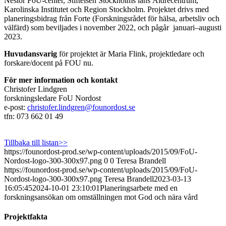
Nestor FoU-center, Stiftelsen Stockholms läns Äldrecentrum,
Karolinska Institutet och Region Stockholm. Projektet drivs med
planeringsbidrag från Forte (Forskningsrådet för hälsa, arbetsliv och
välfärd) som beviljades i november 2022, och pågår januari–augusti
2023.
Huvudansvarig
för projektet är Maria Flink, projektledare och
forskare/docent på FOU nu.
För mer information och kontakt
Christofer Lindgren
forskningsledare FoU Nordost
e-post:
christofer.lindgren@founordost.se
tfn: 073 662 01 49
Tillbaka till listan>>
https://founordost-prod.se/wp-content/uploads/2015/09/FoU-
Nordost-logo-300-300x97.png
0
0
Teresa Brandell
https://founordost-prod.se/wp-content/uploads/2015/09/FoU-
Nordost-logo-300-300x97.png
Teresa Brandell
2023-03-13
16:05:45
2024-10-01 23:10:01
Planeringsarbete med en
forskningsansökan om omställningen mot God och nära vård
Projektfakta