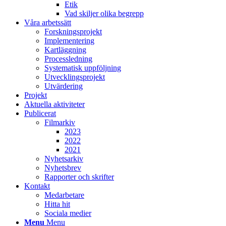
Etik
Vad skiljer olika begrepp
Våra arbetssätt
Forskningsprojekt
Implementering
Kartläggning
Processledning
Systematisk uppföljning
Utvecklingsprojekt
Utvärdering
Projekt
Aktuella aktiviteter
Publicerat
Filmarkiv
2023
2022
2021
Nyhetsarkiv
Nyhetsbrev
Rapporter och skrifter
Kontakt
Medarbetare
Hitta hit
Sociala medier
Menu
Menu