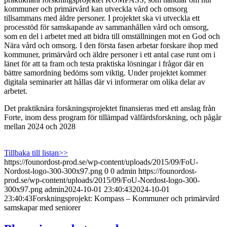
kommuner och primärvård kan utveckla vård och omsorg
tillsammans med äldre personer. I projektet ska vi utveckla ett
processtöd för samskapande av sammanhållen vård och omsorg,
som en del i arbetet med att bidra till omställningen mot en God och
Nära vård och omsorg. I den första fasen arbetar forskare ihop med
kommuner, primärvård och äldre personer i ett antal case runt om i
länet för att ta fram och testa praktiska lösningar i frågor där en
bättre samordning bedöms som viktig. Under projektet kommer
digitala seminarier att hållas där vi informerar om olika delar av
arbetet.
Det praktiknära forskningsprojektet finansieras med ett anslag från
Forte, inom dess program för tillämpad välfärdsforskning, och pågår
mellan 2024 och 2028
Tillbaka till listan>>
https://founordost-prod.se/wp-content/uploads/2015/09/FoU-
Nordost-logo-300-300x97.png
0
0
admin
https://founordost-
prod.se/wp-content/uploads/2015/09/FoU-Nordost-logo-300-
300x97.png
admin
2024-10-01 23:40:43
2024-10-01
23:40:43
Forskningsprojekt: Kompass – Kommuner och primärvård
samskapar med seniorer