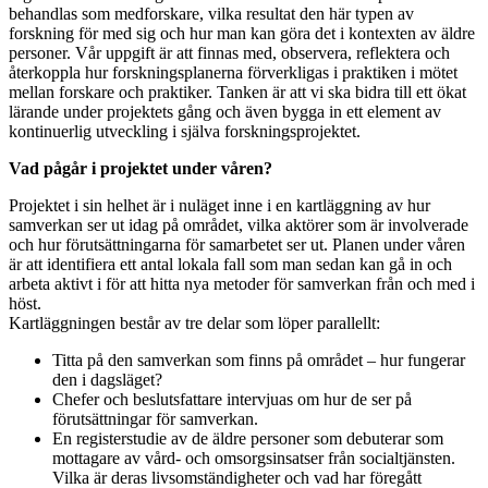
behandlas som medforskare, vilka resultat den här typen av
forskning för med sig och hur man kan göra det i kontexten av äldre
personer. Vår uppgift är att finnas med, observera, reflektera och
återkoppla hur forskningsplanerna förverkligas i praktiken i mötet
mellan forskare och praktiker. Tanken är att vi ska bidra till ett ökat
lärande under projektets gång och även bygga in ett element av
kontinuerlig utveckling i själva forskningsprojektet.
Vad pågår i projektet under våren?
Projektet i sin helhet är i nuläget inne i en kartläggning av hur
samverkan ser ut idag på området, vilka aktörer som är involverade
och hur förutsättningarna för samarbetet ser ut. Planen under våren
är att identifiera ett antal lokala fall som man sedan kan gå in och
arbeta aktivt i för att hitta nya metoder för samverkan från och med i
höst.
Kartläggningen består av tre delar som löper parallellt:
Titta på den samverkan som finns på området – hur fungerar
den i dagsläget?
Chefer och beslutsfattare intervjuas om hur de ser på
förutsättningar för samverkan.
En registerstudie av de äldre personer som debuterar som
mottagare av vård- och omsorgsinsatser från socialtjänsten.
Vilka är deras livsomständigheter och vad har föregått