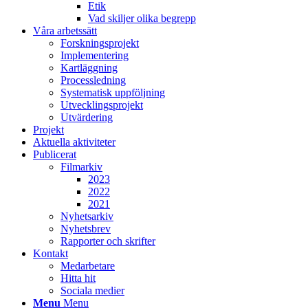
Etik
Vad skiljer olika begrepp
Våra arbetssätt
Forskningsprojekt
Implementering
Kartläggning
Processledning
Systematisk uppföljning
Utvecklingsprojekt
Utvärdering
Projekt
Aktuella aktiviteter
Publicerat
Filmarkiv
2023
2022
2021
Nyhetsarkiv
Nyhetsbrev
Rapporter och skrifter
Kontakt
Medarbetare
Hitta hit
Sociala medier
Menu
Menu