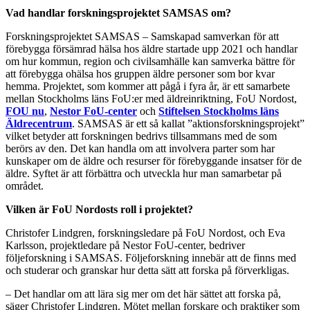
Vad handlar forskningsprojektet SAMSAS om?
Forskningsprojektet SAMSAS – Samskapad samverkan för att
förebygga försämrad hälsa hos äldre startade upp 2021 och handlar
om hur kommun, region och civilsamhälle kan samverka bättre för
att förebygga ohälsa hos gruppen äldre personer som bor kvar
hemma. Projektet, som kommer att pågå i fyra år, är ett samarbete
mellan Stockholms läns FoU:er med äldreinriktning, FoU Nordost,
FOU nu
,
Nestor FoU-center
och
Stiftelsen Stockholms läns
Äldrecentrum
. SAMSAS är ett så kallat ”aktionsforskningsprojekt”
vilket betyder att forskningen bedrivs tillsammans med de som
berörs av den. Det kan handla om att involvera parter som har
kunskaper om de äldre och resurser för förebyggande insatser för de
äldre. Syftet är att förbättra och utveckla hur man samarbetar på
området.
Vilken är FoU Nordosts roll i projektet?
Christofer Lindgren, forskningsledare på FoU Nordost, och Eva
Karlsson, projektledare på Nestor FoU-center, bedriver
följeforskning i SAMSAS. Följeforskning innebär att de finns med
och studerar och granskar hur detta sätt att forska på förverkligas.
– Det handlar om att lära sig mer om det här sättet att forska på,
säger Christofer Lindgren. Mötet mellan forskare och praktiker som