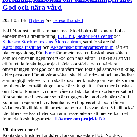
God och nära vård
2023-03-14
/
i
Nyheter
/
av
Teresa Brandell
FoU Nordost har tillsammans med Stockholms läns andra FoU-
enheter med äldreinriktning,
FOU nu
,
Nestor FoU-center
och
Stiftelsen Stockholms läns Äldrecentrum
, samt forskare från
Karolinska Institutet
och
Akademiskt primärvårdscentrum
, fått ett
planeringsbidrag från
Forte
för arbete med en forskningsansökan
som rör omställningen mot ”God och nära vård”. Tanken är att vi i
ett framtida forskningsprojekt både ska stödja och utvärdera
omställningen mot god och nära vård med fokus på samverkan kring
äldre personer. För att vår ansökan ska bli så relevant och användbar
som möjligt behöver vi nu skaffa oss mer kunskap om vad de som är
involverade i omställningen anser är viktigt att ta fram mer kunskap
om. Därför kommer vi under våren att skicka ut en kortare enkät och
föra samtal med personer som är engagerade i god och nära vård i
kommun, region och civilsamhälle. Vi hoppas att du som får en
sådan enkät vill bidra till arbetet genom att besvara den. Vi vill också
identifiera verksamheter som är intresserade av att medverka i det
framtida forskningsarbetet.
Läs mer om projektet>>
Vill du veta mer?
Kontakta Christofer Lindgren, forskningsledare FoU Nordost,