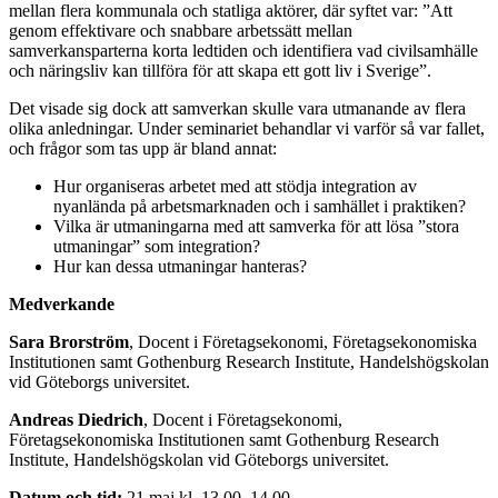
mellan flera kommunala och statliga aktörer, där syftet var: ”Att
genom effektivare och snabbare arbetssätt mellan
samverkansparterna korta ledtiden och identifiera vad civilsamhälle
och näringsliv kan tillföra för att skapa ett gott liv i Sverige”.
Det visade sig dock att samverkan skulle vara utmanande av flera
olika anledningar. Under seminariet behandlar vi varför så var fallet,
och frågor som tas upp är bland annat:
Hur organiseras arbetet med att stödja integration av
nyanlända på arbetsmarknaden och i samhället i praktiken?
Vilka är utmaningarna med att samverka för att lösa ”stora
utmaningar” som integration?
Hur kan dessa utmaningar hanteras?
Medverkande
Sara Brorström
, Docent i Företagsekonomi, Företagsekonomiska
Institutionen samt Gothenburg Research Institute, Handelshögskolan
vid Göteborgs universitet.
Andreas Diedrich
, Docent i Företagsekonomi,
Företagsekonomiska Institutionen samt Gothenburg Research
Institute, Handelshögskolan vid Göteborgs universitet.
Datum och tid:
21 maj kl. 13.00–14.00.