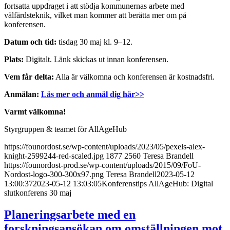
fortsatta uppdraget i att stödja kommunernas arbete med
välfärdsteknik, vilket man kommer att berätta mer om på
konferensen.
Datum och tid:
tisdag 30 maj kl. 9–12.
Plats:
Digitalt. Länk skickas ut innan konferensen.
Vem får delta:
Alla är välkomna och konferensen är kostnadsfri.
Anmälan:
Läs mer och anmäl dig här>>
Varmt välkomna!
Styrgruppen & teamet för AllAgeHub
https://founordost.se/wp-content/uploads/2023/05/pexels-alex-
knight-2599244-red-scaled.jpg
1877
2560
Teresa Brandell
https://founordost-prod.se/wp-content/uploads/2015/09/FoU-
Nordost-logo-300-300x97.png
Teresa Brandell
2023-05-12
13:00:37
2023-05-12 13:03:05
Konferenstips AllAgeHub: Digital
slutkonferens 30 maj
Planeringsarbete med en
forskningsansökan om omställningen mot