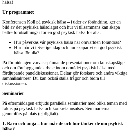
hälsa!
Ur programmet
Konferensen Koll på psykisk hälsa – i tider av förändring, ger en
bild av det psykiska hälsoläget och hur vi tillsammans kan skapa
bättre förutsättningar för en god psykisk hälsa för alla.
Hur påverkas vår psykiska hälsa när omvärlden förändras?
Hur mår vi i Sverige idag och hur skapar vi en god psykisk
hälsa för alla?
På förmiddagen varvas spännande presentationer om kunskapsläget
och om förebyggande arbete inom området psykisk hälsa med
fördjupande paneldiskussioner. Deltar gör forskare och andra viktiga
samhällsaktörer. Du kan också ställa frågor och bidra till
diskussionen.
Seminarier
På eftermiddagen erbjuds parallella seminarier med olika teman med
fokus på psykisk hälsa och konkreta insatser. Seminarierna
genomförs på plats (ej digitalt).
1. Barn och unga – hur mår de och hur tänker de om psykisk
hälsa?