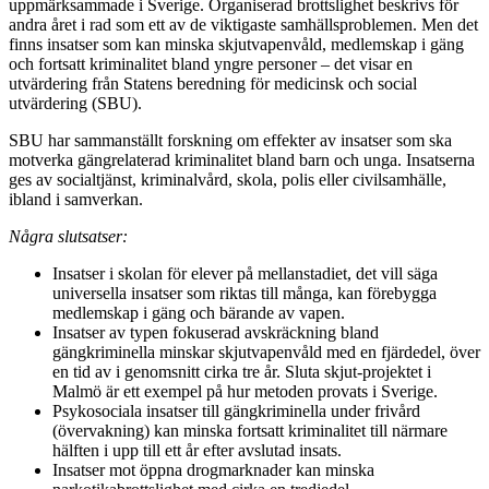
uppmärksammade i Sverige. Organiserad brottslighet beskrivs för
andra året i rad som ett av de viktigaste samhällsproblemen. Men det
finns insatser som kan minska skjutvapenvåld, medlemskap i gäng
och fortsatt kriminalitet bland yngre personer – det visar en
utvärdering från Statens beredning för medicinsk och social
utvärdering (SBU).
SBU har sammanställt forskning om effekter av insatser som ska
motverka gängrelaterad kriminalitet bland barn och unga. Insatserna
ges av socialtjänst, kriminalvård, skola, polis eller civilsamhälle,
ibland i samverkan.
Några slutsatser:
Insatser i skolan för elever på mellanstadiet, det vill säga
universella insatser som riktas till många, kan förebygga
medlemskap i gäng och bärande av vapen.
Insatser av typen fokuserad avskräckning bland
gängkriminella minskar skjutvapenvåld med en fjärdedel, över
en tid av i genomsnitt cirka tre år. Sluta skjut-projektet i
Malmö är ett exempel på hur metoden provats i Sverige.
Psykosociala insatser till gängkriminella under frivård
(övervakning) kan minska fortsatt kriminalitet till närmare
hälften i upp till ett år efter avslutad insats.
Insatser mot öppna drogmarknader kan minska