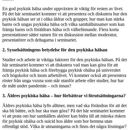
En god psykisk hälsa under uppväxten är viktig för resten av livet.
På det här seminariet kommer vi att presentera och diskutera hur den
psykisk hälsan ser ut i olika åldrar och grupper, hur man kan stärka
barns och ungas psykiska hälsa och vilka samhällsinsatser som kan
främja barns och föräldrars hälsa och välbefinnande. Flera korta
presentationer sätter ramen för en diskussion mellan moderator,
presentatörer och deltagarna i seminariet.
2. Sysselsättningens betydelse för den psykiska hälsan
Studier och arbete är viktiga faktorer för den psykiska hälsan. På det
här seminariet kommer vi att diskutera vad man kan göra för att
främja psykisk hälsa och förebygga psykisk ohälsa på universitet
och högskolor och inom arbetslivet. Vi kommer också att presentera
röster från unga vuxna som står utanför arbete eller studier, hur har
de mått under pandemin – och innan?
3. Äldres psykiska hälsa – hur förbättrar vi förutsättningarna?
Äldres psykiska hälsa lyfts alltmer, men vad ska förändras för att det
ska bli bättre, och hur ska man göra? På det här seminariet kommer
vi att prata om hur samhällets aktörer kan bidra till att minska risken
för psykisk ohälsa och suicid hos äldre som bor hemma utan
offentligt stöd. Vilka är utmaningarna och finns det några lösningar?