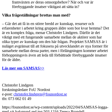
framväxten av deras omsorgsbehov? När och var är
förebyggande insatser viktigast att sätta in?
Vilka frågeställningar brottas man med?
– Går det att få in en större bredd av kunskap, resurser och
erfarenheter i arbetet kring gruppen äldre som bor kvar hemma? Det
är en komplex fråga, menar Christofer Lindgren. Därför är det
viktigt med ett fungerande samarbete mellan de aktörer som har
olika typer av kunskap om den här frågan. Projektet SAMSAS är i
nuläget avgränsat till att fokusera på utvecklandet av nya former för
samarbete mellan dessa parter, men i förlängningen kommer arbetet
förhoppningsvis även att leda till förbättrade förebyggande insatser
för de äldre.
Läs mer om SAMSAS>>
Christofer Lindgren
forskningsledare FoU Nordost
e-post:
christofer.lindgren@founordost.se
tfn: 073 662 01 49
https://founordost.se/wp-content/uploads/2022/04/SAMSAS-logga-
med-vit-bakgrund-red.jpg
503
1216
Teresa Brandell