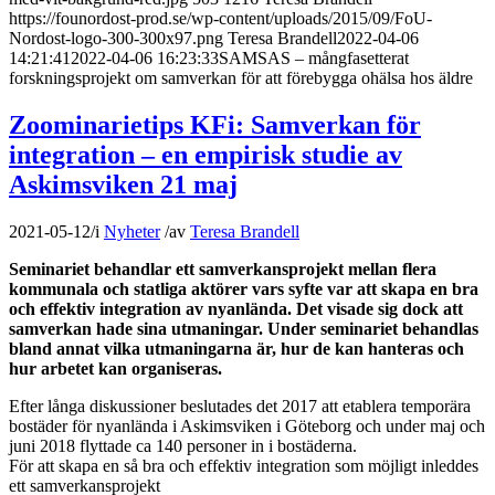
https://founordost-prod.se/wp-content/uploads/2015/09/FoU-
Nordost-logo-300-300x97.png
Teresa Brandell
2022-04-06
14:21:41
2022-04-06 16:23:33
SAMSAS – mångfasetterat
forskningsprojekt om samverkan för att förebygga ohälsa hos äldre
Zoominarietips KFi: Samverkan för
integration – en empirisk studie av
Askimsviken 21 maj
2021-05-12
/
i
Nyheter
/
av
Teresa Brandell
Seminariet behandlar ett samverkansprojekt mellan flera
kommunala och statliga aktörer vars syfte var att skapa en bra
och effektiv integration av nyanlända. Det visade sig dock att
samverkan hade sina utmaningar. Under seminariet behandlas
bland annat vilka utmaningarna är, hur de kan hanteras och
hur arbetet kan organiseras.
Efter långa diskussioner beslutades det 2017 att etablera temporära
bostäder för nyanlända i Askimsviken i Göteborg och under maj och
juni 2018 flyttade ca 140 personer in i bostäderna.
För att skapa en så bra och effektiv integration som möjligt inleddes
ett samverkansprojekt