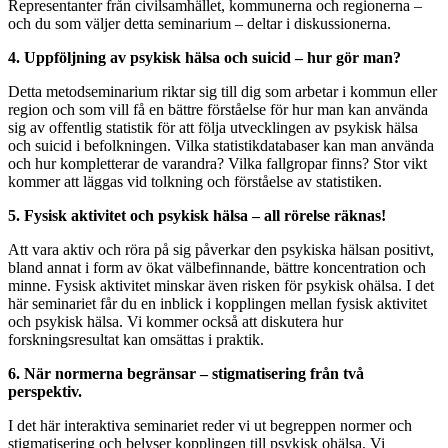
Representanter från civilsamhället, kommunerna och regionerna –
och du som väljer detta seminarium – deltar i diskussionerna.
4. Uppföljning av psykisk hälsa och suicid – hur gör man?
Detta metodseminarium riktar sig till dig som arbetar i kommun eller
region och som vill få en bättre förståelse för hur man kan använda
sig av offentlig statistik för att följa utvecklingen av psykisk hälsa
och suicid i befolkningen. Vilka statistikdatabaser kan man använda
och hur kompletterar de varandra? Vilka fallgropar finns? Stor vikt
kommer att läggas vid tolkning och förståelse av statistiken.
5. Fysisk aktivitet och psykisk hälsa – all rörelse räknas!
Att vara aktiv och röra på sig påverkar den psykiska hälsan positivt,
bland annat i form av ökat välbefinnande, bättre koncentration och
minne. Fysisk aktivitet minskar även risken för psykisk ohälsa. I det
här seminariet får du en inblick i kopplingen mellan fysisk aktivitet
och psykisk hälsa. Vi kommer också att diskutera hur
forskningsresultat kan omsättas i praktik.
6. När normerna begränsar – stigmatisering från två
perspektiv.
I det här interaktiva seminariet reder vi ut begreppen normer och
stigmatisering och belyser kopplingen till psykisk ohälsa. Vi