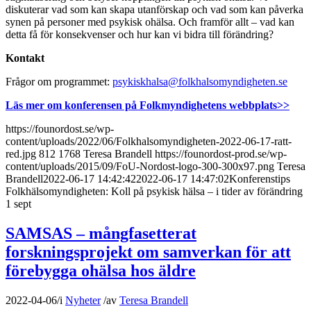
diskuterar vad som kan skapa utanförskap och vad som kan påverka
synen på personer med psykisk ohälsa. Och framför allt – vad kan
detta få för konsekvenser och hur kan vi bidra till förändring?
Kontakt
Frågor om programmet:
psykiskhalsa@folkhalsomyndigheten.se
Läs mer om konferensen på Folkmyndighetens webbplats>>
https://founordost.se/wp-
content/uploads/2022/06/Folkhalsomyndigheten-2022-06-17-ratt-
red.jpg
812
1768
Teresa Brandell
https://founordost-prod.se/wp-
content/uploads/2015/09/FoU-Nordost-logo-300-300x97.png
Teresa
Brandell
2022-06-17 14:42:42
2022-06-17 14:47:02
Konferenstips
Folkhälsomyndigheten: Koll på psykisk hälsa – i tider av förändring
1 sept
SAMSAS – mångfasetterat
forskningsprojekt om samverkan för att
förebygga ohälsa hos äldre
2022-04-06
/
i
Nyheter
/
av
Teresa Brandell