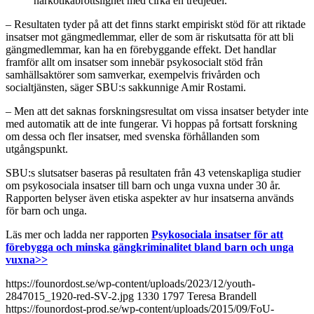
narkotikabrottslighet med cirka en tredjedel.
– Resultaten tyder på att det finns starkt empiriskt stöd för att riktade
insatser mot gängmedlemmar, eller de som är riskutsatta för att bli
gängmedlemmar, kan ha en förebyggande effekt. Det handlar
framför allt om insatser som innebär psykosocialt stöd från
samhällsaktörer som samverkar, exempelvis frivården och
socialtjänsten, säger SBU:s sakkunnige Amir Rostami.
– Men att det saknas forskningsresultat om vissa insatser betyder inte
med automatik att de inte fungerar. Vi hoppas på fortsatt forskning
om dessa och fler insatser, med svenska förhållanden som
utgångspunkt.
SBU:s slutsatser baseras på resultaten från 43 vetenskapliga studier
om psykosociala insatser till barn och unga vuxna under 30 år.
Rapporten belyser även etiska aspekter av hur insatserna används
för barn och unga.
Läs mer och ladda ner rapporten
Psykosociala insatser för att
förebygga och minska gängkriminalitet bland barn och unga
vuxna>>
https://founordost.se/wp-content/uploads/2023/12/youth-
2847015_1920-red-SV-2.jpg
1330
1797
Teresa Brandell
https://founordost-prod.se/wp-content/uploads/2015/09/FoU-