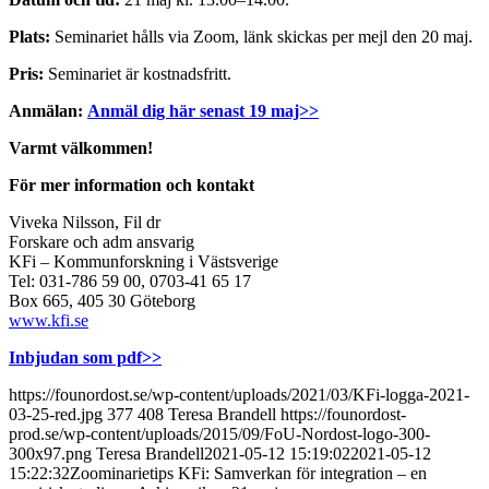
Plats:
Seminariet hålls via Zoom, länk skickas per mejl den 20 maj.
Pris:
Seminariet är kostnadsfritt.
Anmälan:
Anmäl dig här senast 19 maj>>
Varmt välkommen!
För mer information och kontakt
Viveka Nilsson, Fil dr
Forskare och adm ansvarig
KFi – Kommunforskning i Västsverige
Tel: 031-786 59 00, 0703-41 65 17
Box 665, 405 30 Göteborg
www.kfi.se
Inbjudan som pdf>>
https://founordost.se/wp-content/uploads/2021/03/KFi-logga-2021-
03-25-red.jpg
377
408
Teresa Brandell
https://founordost-
prod.se/wp-content/uploads/2015/09/FoU-Nordost-logo-300-
300x97.png
Teresa Brandell
2021-05-12 15:19:02
2021-05-12
15:22:32
Zoominarietips KFi: Samverkan för integration – en