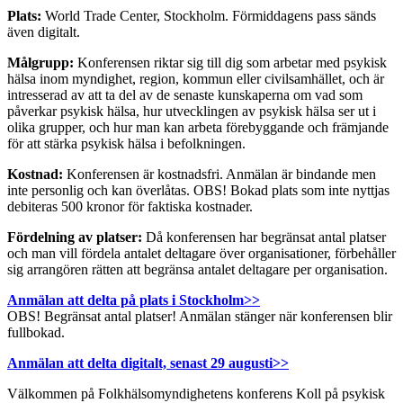
Plats:
World Trade Center, Stockholm. Förmiddagens pass sänds
även digitalt.
Målgrupp:
Konferensen riktar sig till dig som arbetar med psykisk
hälsa inom myndighet, region, kommun eller civilsamhället, och är
intresserad av att ta del av de senaste kunskaperna om vad som
påverkar psykisk hälsa, hur utvecklingen av psykisk hälsa ser ut i
olika grupper, och hur man kan arbeta förebyggande och främjande
för att stärka psykisk hälsa i befolkningen.
Kostnad:
Konferensen är kostnadsfri. Anmälan är bindande men
inte personlig och kan överlåtas. OBS! Bokad plats som inte nyttjas
debiteras 500 kronor för faktiska kostnader.
Fördelning av platser:
Då konferensen har begränsat antal platser
och man vill fördela antalet deltagare över organisationer, förbehåller
sig arrangören rätten att begränsa antalet deltagare per organisation.
Anmälan att delta på plats i Stockholm>>
OBS! Begränsat antal platser! Anmälan stänger när konferensen blir
fullbokad.
Anmälan att delta digitalt, senast 29 augusti>>
Välkommen på Folkhälsomyndighetens konferens Koll på psykisk