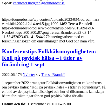
e-post:
christofer.lindgren@founordost.se
https://founordost.se/wp-content/uploads/2023/03/God-och-nara-
vard-bild-2022-12-14-red-5.jpg
1000
1462
Teresa Brandell
https://founordost-prod.se/wp-content/uploads/2015/09/FoU-
Nordost-logo-300-300x97.png
Teresa Brandell
2023-03-14
11:53:45
2023-03-14 15:44:27
Planeringsarbete med en
forskningsansökan om omställningen mot God och nära vård
Konferenstips Folkhälsomyndigheten:
Koll på psykisk hälsa – i tider av
förändring 1 sept
2022-06-17
/
i
Nyheter
/
av
Teresa Brandell
1 september 2022 arrangerar Folkhälsomyndigheten en konferens
om psykisk hälsa: ”Koll på psykisk hälsa – i tider av förändring”. Få
en bild av det psykiska hälsoläget och hur vi tillsammans kan skapa
bättre förutsättningar för en god psykisk hälsa för alla.
Datum och tid:
1 september kl. 10.00–15.00