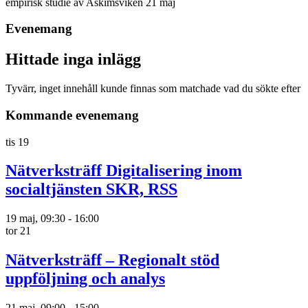
empirisk studie av Askimsviken 21 maj
Evenemang
Hittade inga inlägg
Tyvärr, inget innehåll kunde finnas som matchade vad du sökte efter
Kommande evenemang
tis
19
Nätverksträff Digitalisering inom
socialtjänsten SKR, RSS
19 maj, 09:30
-
16:00
tor
21
Nätverksträff – Regionalt stöd
uppföljning och analys
21 maj, 09:00
-
15:00