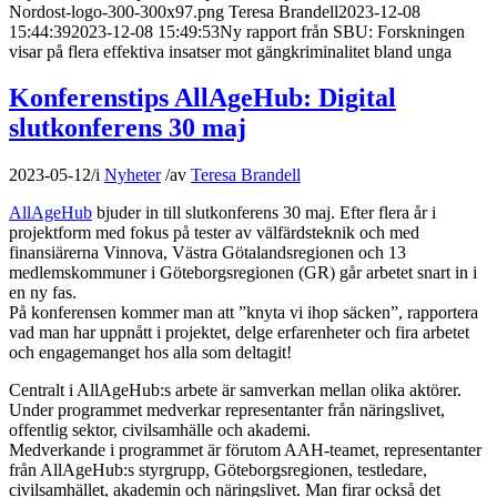
Nordost-logo-300-300x97.png
Teresa Brandell
2023-12-08
15:44:39
2023-12-08 15:49:53
Ny rapport från SBU: Forskningen
visar på flera effektiva insatser mot gängkriminalitet bland unga
Konferenstips AllAgeHub: Digital
slutkonferens 30 maj
2023-05-12
/
i
Nyheter
/
av
Teresa Brandell
AllAgeHub
bjuder in till slutkonferens 30 maj. Efter flera år i
projektform med fokus på tester av välfärdsteknik och med
finansiärerna Vinnova, Västra Götalandsregionen och 13
medlemskommuner i Göteborgsregionen (GR) går arbetet snart in i
en ny fas.
På konferensen kommer man att ”knyta vi ihop säcken”, rapportera
vad man har uppnått i projektet, delge erfarenheter och fira arbetet
och engagemanget hos alla som deltagit!
Centralt i AllAgeHub:s arbete är samverkan mellan olika aktörer.
Under programmet medverkar representanter från näringslivet,
offentlig sektor, civilsamhälle och akademi.
Medverkande i programmet är förutom AAH-teamet, representanter
från AllAgeHub:s styrgrupp, Göteborgsregionen, testledare,
civilsamhället, akademin och näringslivet. Man firar också det