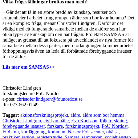
Vilka frågeställningar brottas man med?
– Går det att få in en större bredd av kunskap, resurser och
erfarenheter i arbetet kring gruppen äldre som bor kvar hemma? Det
är en komplex fråga, menar Christofer Lindgren. Därför är det
viktigt med ett fungerande samarbete mellan de aktörer som har
olika typer av kunskap om den här frågan. Projektet SAMSAS är i
nuläget avgränsat till att fokusera på utvecklandet av nya former för
samarbete mellan dessa parter, men i förlängningen kommer arbetet
förhoppningsvis även att leda till förbättrade förebyggande insatser
för de äldre.
Läs mer om SAMSAS>>
Christofer Lindgren
forskningsledare FoU Nordost
e-post:
christofer.lindgren@founordost.se
tfn: 073 662 01 49
Taggar:
aktionsforskningsprojekt
,
äldre
,
äldre som bor hemma
,
Christofer Lindgren
,
civilsamhälle
,
Eva Karlsson
,
följeforskning
,
förebyggande insatser
,
forskare
,
forskningsprojekt
,
FoU Nordost
,
FOU nu
,
kartläggning
,
kommun
,
Nestor FoU-center
,
ohälsa
,
praktiker
,
region
,
registerstudie
,
Samsas
,
samverkan
,
socialtjänsten
,