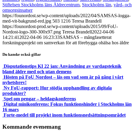
Stiftelsen Stockholms läns Äldrecentrum
,
Stockholms län
,
vård- och
omsorgsinsatser
https://founordost.se/wp-content/uploads/2022/04/SAMSAS-logga-
med-vit-bakgrund-red.jpg
503
1216
Teresa Brandell
https://founordost-prod.se/wp-content/uploads/2015/09/FoU-
Nordost-logo-300-300x97.png
Teresa Brandell
2022-04-06
14:21:41
2022-04-06 16:23:33
SAMSAS – mångfasetterat
forskningsprojekt om samverkan för att förebygga ohälsa hos äldre
Du kanske också gillar
Disputationstips KI 22 jan: Användning av vardagsteknik
bland äldre med och utan demens
Hösten på FoU Nordost – läs om vad som är på gång i vårt
nyhetsbrev!
Ny FoU-rapport: Hur stödja upphandling av digitala
produkter?
Spel om pengar – heldagskonferens
Digital minikonferens: Fokus funktionshinder i Stockholms län
16 mars
Forte-medel till projekt inom funktionsnedsättningsområdet
Kommande evenemang