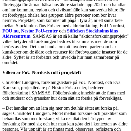
förebygga försämrad hälsa hos äldre startade upp 2021 och handlar
om hur kommun, region och civilsamhälle kan samverka bättre för
att förebygga ohälsa hos gruppen äldre personer som bor kvar
hemma. Projektet, som kommer att pågå i fyra år, är ett samarbete
mellan Stockholms läns FoU:er med äldreinriktning, FoU Nordost,
FOU nu
,
Nestor FoU-center
och
Stiftelsen Stockholms läns
Äldrecentrum
. SAMSAS är ett så kallat ”aktionsforskningsprojekt”
vilket betyder att forskningen bedrivs tillsammans med de som
berörs av den. Det kan handla om att involvera parter som har
kunskaper om de äldre och resurser för förebyggande insatser för de
äldre. Syftet är att förbättra och utveckla hur man samarbetar på
området.
Vilken är FoU Nordosts roll i projektet?
Christofer Lindgren, forskningsledare på FoU Nordost, och Eva
Karlsson, projektledare på Nestor FoU-center, bedriver
följeforskning i SAMSAS. Följeforskning innebär att de finns med
och studerar och granskar hur detta sätt att forska på förverkligas.
– Det handlar om att lära sig mer om det här sättet att forska på,
säger Christofer Lindgren. Mötet mellan forskare och praktiker som
behandlas som medforskare, vilka resultat den här typen av
forskning för med sig och hur man kan göra det i kontexten av äldre
personer. Vår uppgift är att finnas med, observera, reflektera och