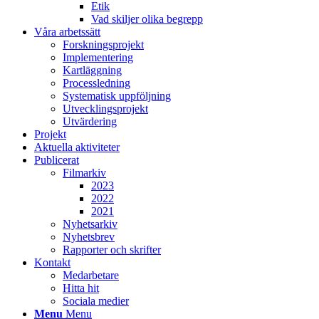
Etik
Vad skiljer olika begrepp
Våra arbetssätt
Forskningsprojekt
Implementering
Kartläggning
Processledning
Systematisk uppföljning
Utvecklingsprojekt
Utvärdering
Projekt
Aktuella aktiviteter
Publicerat
Filmarkiv
2023
2022
2021
Nyhetsarkiv
Nyhetsbrev
Rapporter och skrifter
Kontakt
Medarbetare
Hitta hit
Sociala medier
Menu
Menu