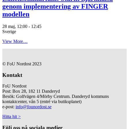
genom implementering av FINGER
modellen
28 maj, 12:00
-
12:45
Sverige
View More…
© FoU Nordost 2023
Kontakt
FoU Nordost
Post: Box 28, 182 11 Danderyd
Besök: Golfvägen 4/Mörby Centrum. Danderyd kommuns
kontaktcenter, vån 5 (entré via butiksplanet)
e-post:
info@founordost.se
Hitta hit >
Följ oss på sociala medier