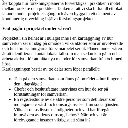
återkoppla hur forskningsplanerna förverkligas i praktiken i mötet
mellan forskare och praktiker. Tanken är att vi ska bidra till ett ökat
lärande under projektets gång och även bygga in ett element av
kontinuerlig utveckling i själva forskningsprojektet.
Vad pågår i projektet under våren?
Projektet i sin helhet är i nuläget inne i en kartläggning av hur
samverkan ser ut idag på området, vilka aktörer som är involverade
och hur förutsättningarna för samarbetet ser ut. Planen under våren
är att identifiera ett antal lokala fall som man sedan kan gå in och
arbeta aktivt i för att hitta nya metoder för samverkan från och med i
höst.
Kartläggningen består av tre delar som löper parallellt:
Titta på den samverkan som finns på området – hur fungerar
den i dagsläget?
Chefer och beslutsfattare intervjuas om hur de ser på
förutsättningar för samverkan.
En registerstudie av de äldre personer som debuterar som
mottagare av vård- och omsorgsinsatser från socialtjänsten.
Vilka är deras livsomständigheter och vad har föregått
framväxten av deras omsorgsbehov? När och var är
förebyggande insatser viktigast att sätta in?