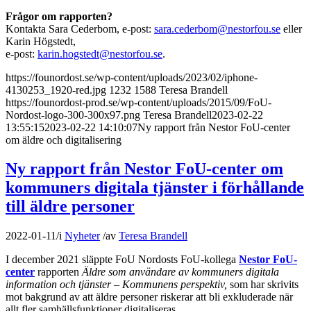
Frågor om rapporten?
Kontakta Sara Cederbom, e-post:
sara.cederbom@nestorfou.se
eller
Karin Högstedt,
e-post:
karin.hogstedt@nestorfou.se
.
https://founordost.se/wp-content/uploads/2023/02/iphone-
4130253_1920-red.jpg
1232
1588
Teresa Brandell
https://founordost-prod.se/wp-content/uploads/2015/09/FoU-
Nordost-logo-300-300x97.png
Teresa Brandell
2023-02-22
13:55:15
2023-02-22 14:10:07
Ny rapport från Nestor FoU-center
om äldre och digitalisering
Ny rapport från Nestor FoU-center om
kommuners digitala tjänster i förhållande
till äldre personer
2022-01-11
/
i
Nyheter
/
av
Teresa Brandell
I december 2021 släppte FoU Nordosts FoU-kollega
Nestor FoU-
center
rapporten
Äldre som användare av kommuners digitala
information och tjänster – Kommunens perspektiv,
som har skrivits
mot bakgrund av att äldre personer riskerar att bli exkluderade när
allt fler samhällsfunktioner digitaliseras.