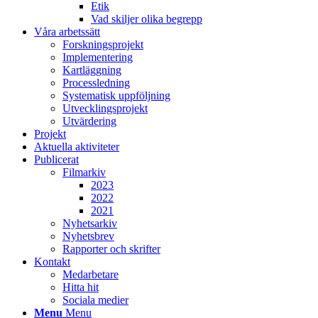
Etik
Vad skiljer olika begrepp
Våra arbetssätt
Forskningsprojekt
Implementering
Kartläggning
Processledning
Systematisk uppföljning
Utvecklingsprojekt
Utvärdering
Projekt
Aktuella aktiviteter
Publicerat
Filmarkiv
2023
2022
2021
Nyhetsarkiv
Nyhetsbrev
Rapporter och skrifter
Kontakt
Medarbetare
Hitta hit
Sociala medier
Menu
Menu