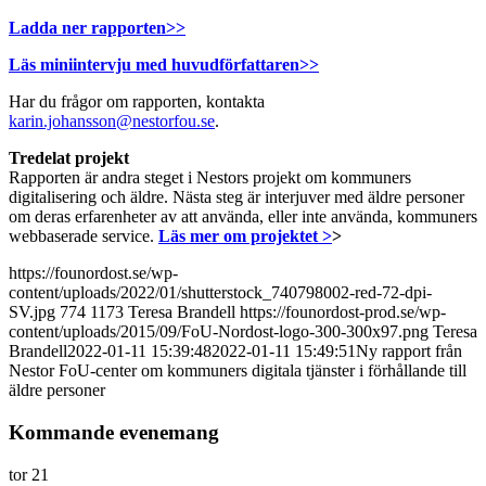
Ladda ner rapporten>>
Läs miniintervju med huvudförfattaren>>
Har du frågor om rapporten, kontakta
karin.johansson@nestorfou.se
.
Tredelat projekt
Rapporten är andra steget i Nestors projekt om kommuners
digitalisering och äldre. Nästa steg är interjuver med äldre personer
om deras erfarenheter av att använda, eller inte använda, kommuners
webbaserade service.
Läs mer om projektet >
>
https://founordost.se/wp-
content/uploads/2022/01/shutterstock_740798002-red-72-dpi-
SV.jpg
774
1173
Teresa Brandell
https://founordost-prod.se/wp-
content/uploads/2015/09/FoU-Nordost-logo-300-300x97.png
Teresa
Brandell
2022-01-11 15:39:48
2022-01-11 15:49:51
Ny rapport från
Nestor FoU-center om kommuners digitala tjänster i förhållande till
äldre personer
Kommande evenemang
tor
21