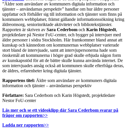
”Äldre som användare av kommuners digitala information och
tjänster – användarnas perspektiv” handlar om hur äldre personer
uppfattar och förhåller sig till information och tjänster som finns på
kommuners webbplatser, främst gällande informationssökning kring
äldreomsorg, seniorinriktade aktiviteter och bibliotekstjänster.
Rapporten är skriven av
Sara Cederbom
och
Karin Högstedt
,
projektledare på Nestor FoU-center, och bygger på intervjuer med
äldre personer i södra Stockholm. Här framkommer bland annat att
kunskap och kännedom om kommunernas webbplatser varierade
stort bland de intervjuade, samt att intervjupersonerna hade som
önskemål att kommunerna i högre grad skulle erbjuda någon form
av kunskapsstöd för att de bättre skulle kunna använda internet. De
som intervjuades ansåg också att kommunen skulle efterfråga deras,
de äldres, erfarenheter kring digitala tjänster.
Rapportens titel:
Äldre som användare av kommuners digitala
information och tjänster – användarnas perspektiv
Författare:
Sara Cederbom och Karin Högstedt, projektledare
Nestor FoU-center
Läs mer och se ett videoklipp där Sara Cederbom svarar på
frågor om rapporten>>
Ladda ner rapporten>>