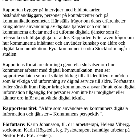
Rapporten bygger på intervjuer med bibliotekarier,
biståndshandläggare, personer på kontaktcenter och på
kommunikationsenheter. Här ställs frågor om deras erfarenheter
kring äldres användning av digitala tjänster och om hur
kommunerna arbetar med att utforma digitala tjänster som är
relevanta och tillgängliga för äldre. Rapporten lyfter även frågor om
hur kommunerna inhämtar och använder kunskap om äldre och
digital kommunikation. Fyra kommuner i södra Stockholm ingår i
studien.
Rapportens författare drar inga generella slutsatser om hur
kommuner arbetar med digital kommunikation, men ser
rapportresultaten som ett viktigt bidrag till att identifiera områden
som är viktiga vid utformning av digital service till äldre. Författarna
lyfter särskilt fram frågor kring kommuners ansvar för att göra digital
information tillgänglig för personer som inte har möjlighet eller
känner oro inför att använda digital teknik.
Rapportens titel:
”Äldre som användare av kommuners digitala
information och tjänster – Kommunens perspektiv”.
Författare:
Karin Johansson, fil. dr i arbetsterapi, Helena Viberg,
socionom, Karin Högstedt, leg. Fysioterapeut (samtliga arbetar på
Nestor FoU FoU-center).