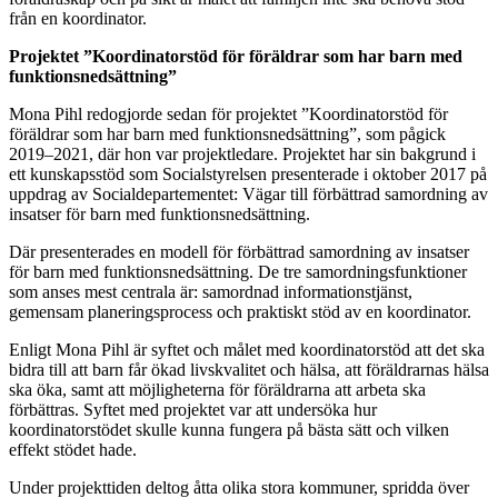
från en koordinator.
Projektet ”Koordinatorstöd för föräldrar som har barn med
funktionsnedsättning”
Mona Pihl redogjorde sedan för projektet ”Koordinatorstöd för
föräldrar som har barn med funktionsnedsättning”, som pågick
2019–2021, där hon var projektledare. Projektet har sin bakgrund i
ett kunskapsstöd som Socialstyrelsen presenterade i oktober 2017 på
uppdrag av Socialdepartementet: Vägar till förbättrad samordning av
insatser för barn med funktionsnedsättning.
Där presenterades en modell för förbättrad samordning av insatser
för barn med funktionsnedsättning. De tre samordningsfunktioner
som anses mest centrala är: samordnad informationstjänst,
gemensam planeringsprocess och praktiskt stöd av en koordinator.
Enligt Mona Pihl är syftet och målet med koordinatorstöd att det ska
bidra till att barn får ökad livskvalitet och hälsa, att föräldrarnas hälsa
ska öka, samt att möjligheterna för föräldrarna att arbeta ska
förbättras. Syftet med projektet var att undersöka hur
koordinatorstödet skulle kunna fungera på bästa sätt och vilken
effekt stödet hade.
Under projekttiden deltog åtta olika stora kommuner, spridda över