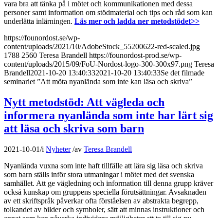
vara bra att tänka på i mötet och kommunikationen med dessa
personer samt information om stödmaterial och tips och råd som kan
underlätta inlärningen.
Läs mer och ladda ner metodstödet>>
https://founordost.se/wp-
content/uploads/2021/10/AdobeStock_55200622-red-scaled.jpg
1788
2560
Teresa Brandell
https://founordost-prod.se/wp-
content/uploads/2015/09/FoU-Nordost-logo-300-300x97.png
Teresa
Brandell
2021-10-20 13:40:33
2021-10-20 13:40:33
Se det filmade
seminariet ”Att möta nyanlända som inte kan läsa och skriva”
Nytt metodstöd: Att vägleda och
informera nyanlända som inte har lärt sig
att läsa och skriva som barn
2021-10-01
/
i
Nyheter
/
av
Teresa Brandell
Nyanlända vuxna som inte haft tillfälle att lära sig läsa och skriva
som barn ställs inför stora utmaningar i mötet med det svenska
samhället. Att ge vägledning och information till denna grupp kräver
också kunskap om gruppens speciella förutsättningar. Avsaknaden
av ett skriftspråk påverkar ofta förståelsen av abstrakta begrepp,
tolkandet av bilder och symboler, sätt att minnas instruktioner och