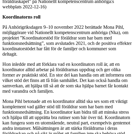
föräldraskapet” på Nationellt kompetenscentrum anhöriga:s
webbplats 2022-12-16)
Koordinatorns roll
På Anhörigriksdagen 9–10 november 2022 berättade Mona Pihl,
möjliggörare vid Nationellt kompetenscentrum anhöriga (Nka), om
projektet ”Koordinatorstöd för föräldrar som har barn med
funktionsnedsättning”, som avslutades 2021, och de positiva effekter
koordinatorstödet har fått för de familjer och kommuner som
deltagit.
Hon inledde med att förklara vad en koordinators roll är, att en
koordinator alltid arbetar på föräldrarnas uppdrag och ger olika
former av praktiskt stöd. En stor del kan handla om att informera om
vilket stöd det finns att få från samhället. Det kan också handla om
samverkan, att hjälpa till så att de som ska hjälpa barnet får kontakt
med varandra och familjen.
Mona Pihl betonade att en koordinator alltid ska ses som ett viktigt
komplement vad gäller stöd till föräldrar som har barn med
funktionsnedsättning. En koordinator kan bidra till att minska stress
och hjälpa till att upprätta bra rutiner som bär över tid. Koordinatorn
kan fungera som en utomstående, neutral part, exempelvis gentemot
andra instanser. Målsättningen är att stärka föräldrarna i deras
föräldraskap och på sikt är målet att familjen inte ska behöva stöd