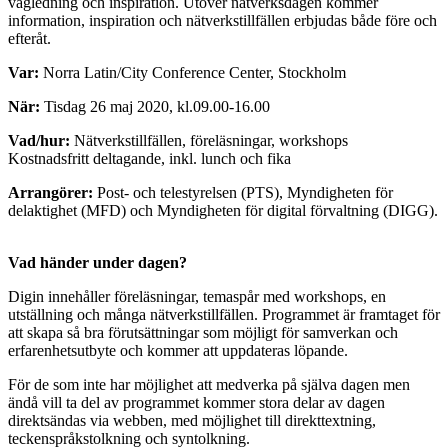
vägledning och inspiration. Utöver nätverksdagen kommer
information, inspiration och nätverkstillfällen erbjudas både före och
efteråt.
Var:
Norra Latin/City Conference Center, Stockholm
När:
Tisdag 26 maj 2020, kl.09.00-16.00
Vad/hur:
Nätverkstillfällen, föreläsningar, workshops
Kostnadsfritt deltagande, inkl. lunch och fika
Arrangörer:
Post- och telestyrelsen (PTS), Myndigheten för
delaktighet (MFD) och Myndigheten för digital förvaltning (DIGG).
Vad händer under dagen?
Digin innehåller föreläsningar, temaspår med workshops, en
utställning och många nätverkstillfällen. Programmet är framtaget för
att skapa så bra förutsättningar som möjligt för samverkan och
erfarenhetsutbyte och kommer att uppdateras löpande.
För de som inte har möjlighet att medverka på själva dagen men
ändå vill ta del av programmet kommer stora delar av dagen
direktsändas via webben, med möjlighet till direkttextning,
teckenspråkstolkning och syntolkning.