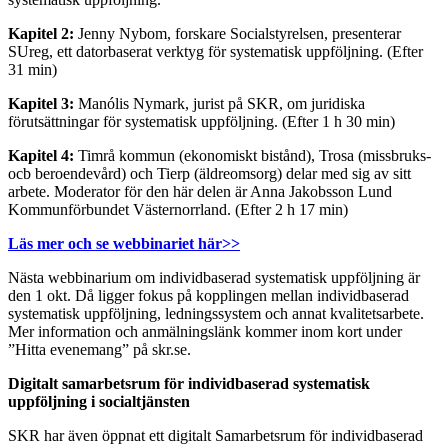
Kapitel 2:
Jenny Nybom, forskare Socialstyrelsen, presenterar
SUreg, ett datorbaserat verktyg för systematisk uppföljning. (Efter
31 min)
Kapitel 3:
Manólis Nymark, jurist på SKR, om juridiska
förutsättningar för systematisk uppföljning. (Efter 1 h 30 min)
Kapitel 4:
Timrå kommun (ekonomiskt bistånd), Trosa (missbruks-
ocb beroendevård) och Tierp (äldreomsorg) delar med sig av sitt
arbete. Moderator för den här delen är Anna Jakobsson Lund
Kommunförbundet Västernorrland. (Efter 2 h 17 min)
Läs mer och se webbinariet här>>
Nästa webbinarium om individbaserad systematisk uppföljning är
den 1 okt. Då ligger fokus på kopplingen mellan individbaserad
systematisk uppföljning, ledningssystem och annat kvalitetsarbete.
Mer information och anmälningslänk kommer inom kort under
”Hitta evenemang” på skr.se.
Digitalt samarbetsrum för individbaserad systematisk
uppföljning i socialtjänsten
SKR har även öppnat ett digitalt Samarbetsrum för individbaserad