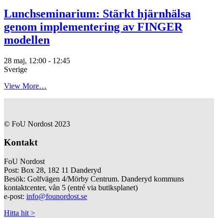
Lunchseminarium: Stärkt hjärnhälsa
genom implementering av FINGER
modellen
28 maj, 12:00
-
12:45
Sverige
View More…
© FoU Nordost 2023
Kontakt
FoU Nordost
Post: Box 28, 182 11 Danderyd
Besök: Golfvägen 4/Mörby Centrum. Danderyd kommuns
kontaktcenter, vån 5 (entré via butiksplanet)
e-post:
info@founordost.se
Hitta hit >