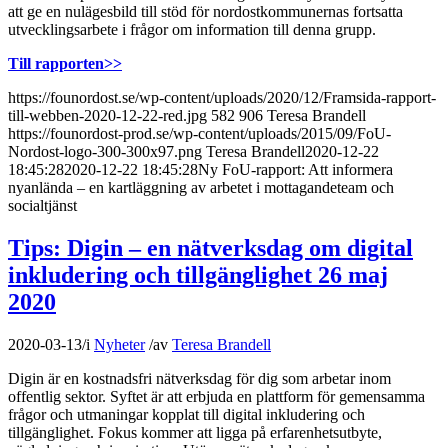
att ge en nulägesbild till stöd för nordostkommunernas fortsatta
utvecklingsarbete i frågor om information till denna grupp.
Till rapporten>>
https://founordost.se/wp-content/uploads/2020/12/Framsida-rapport-
till-webben-2020-12-22-red.jpg
582
906
Teresa Brandell
https://founordost-prod.se/wp-content/uploads/2015/09/FoU-
Nordost-logo-300-300x97.png
Teresa Brandell
2020-12-22
18:45:28
2020-12-22 18:45:28
Ny FoU-rapport: Att informera
nyanlända – en kartläggning av arbetet i mottagandeteam och
socialtjänst
Tips: Digin – en nätverksdag om digital
inkludering och tillgänglighet 26 maj
2020
2020-03-13
/
i
Nyheter
/
av
Teresa Brandell
Digin är en kostnadsfri nätverksdag för dig som arbetar inom
offentlig sektor. Syftet är att erbjuda en plattform för gemensamma
frågor och utmaningar kopplat till digital inkludering och
tillgänglighet. Fokus kommer att ligga på erfarenhetsutbyte,