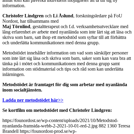
annat som kan påverka individens möjligheter att ta till sig ny
information.
Christofer Lindgren
och
Li Åslund
, forskningsledare på FoU
Nordost, har tillsammans med
Maj
Törnlind
, gestaltterapeut och f.d. verksamhetsutvecklare med
lång erfarenhet av arbete med nyanlända som inte lärt sig att läsa och
skriva som barn, satt ihop ett metodstöd som syftar till att förbättra
och underlätta kommunikationen med denna grupp.
Metodstödet innehåller information om vad som särskiljer personer
som inte lärt sig läsa och skriva som barn, saker som kan vara bra att
tänka på i mötet och kommunikationen med denna grupp samt
information om stödmaterial och tips och råd som kan underlätta
inlärningen.
Metodstödet är framtaget för dig som arbetar med nyanlända
inom socialtjänsten.
Ladda ner metodstödet här>>
Se kortfilm om metodstödet med Christofer Lindgren:
https://founordost.se/wp-content/uploads/2021/10/Metodstod-
nyanlanda-framsida-webb-2-2021-10-01-red-2.jpg
882
1360
Teresa
Brandell
https://founordost-prod.se/wp-