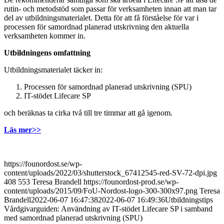
rutin- och metodstöd som passar för verksamheten innan att man tar
del av utbildningsmaterialet. Detta för att få förståelse för var i
processen för samordnad planerad utskrivning den aktuella
verksamheten kommer in.
Utbildningens omfattning
Utbildningsmaterialet täcker in:
Processen för samordnad planerad utskrivning (SPU)
IT-stödet Lifecare SP
och beräknas ta cirka två till tre timmar att gå igenom.
Läs mer>>
https://founordost.se/wp-
content/uploads/2022/03/shutterstock_67412545-red-SV-72-dpi.jpg
408
553
Teresa Brandell
https://founordost-prod.se/wp-
content/uploads/2015/09/FoU-Nordost-logo-300-300x97.png
Teresa
Brandell
2022-06-07 16:47:38
2022-06-07 16:49:36
Utbildningstips
Vårdgivarguiden: Användning av IT-stödet Lifecare SP i samband
med samordnad planerad utskrivning (SPU)