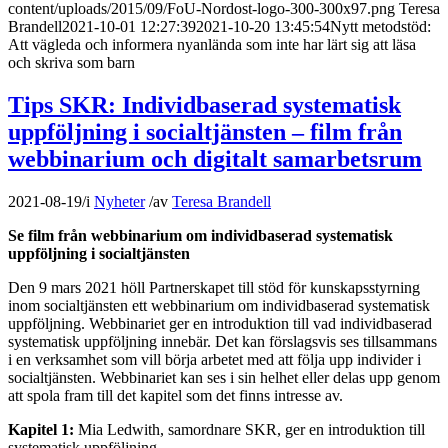
content/uploads/2015/09/FoU-Nordost-logo-300-300x97.png
Teresa
Brandell
2021-10-01 12:27:39
2021-10-20 13:45:54
Nytt metodstöd:
Att vägleda och informera nyanlända som inte har lärt sig att läsa
och skriva som barn
Tips SKR: Individbaserad systematisk
uppföljning i socialtjänsten – film från
webbinarium och digitalt samarbetsrum
2021-08-19
/
i
Nyheter
/
av
Teresa Brandell
Se film från webbinarium om individbaserad systematisk
uppföljning i socialtjänsten
Den 9 mars 2021 höll Partnerskapet till stöd för kunskapsstyrning
inom socialtjänsten ett webbinarium om individbaserad systematisk
uppföljning. Webbinariet ger en introduktion till vad individbaserad
systematisk uppföljning innebär. Det kan förslagsvis ses tillsammans
i en verksamhet som vill börja arbetet med att följa upp individer i
socialtjänsten. Webbinariet kan ses i sin helhet eller delas upp genom
att spola fram till det kapitel som det finns intresse av.
Kapitel 1:
Mia Ledwith, samordnare SKR, ger en introduktion till
systematisk uppföljning.