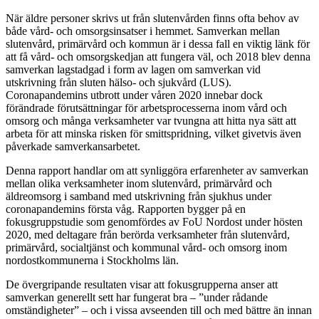
När äldre personer skrivs ut från slutenvården finns ofta behov av
både vård- och omsorgsinsatser i hemmet. Samverkan mellan
slutenvård, primärvård och kommun är i dessa fall en viktig länk för
att få vård- och omsorgskedjan att fungera väl, och 2018 blev denna
samverkan lagstadgad i form av lagen om samverkan vid
utskrivning från sluten hälso- och sjukvård (LUS).
Coronapandemins utbrott under våren 2020 innebar dock
förändrade förutsättningar för arbetsprocesserna inom vård och
omsorg och många verksamheter var tvungna att hitta nya sätt att
arbeta för att minska risken för smittspridning, vilket givetvis även
påverkade samverkansarbetet.
Denna rapport handlar om att synliggöra erfarenheter av samverkan
mellan olika verksamheter inom slutenvård, primärvård och
äldreomsorg i samband med utskrivning från sjukhus under
coronapandemins första våg. Rapporten bygger på en
fokusgruppstudie som genomfördes av FoU Nordost under hösten
2020, med deltagare från berörda verksamheter från slutenvård,
primärvård, socialtjänst och kommunal vård- och omsorg inom
nordostkommunerna i Stockholms län.
De övergripande resultaten visar att fokusgrupperna anser att
samverkan generellt sett har fungerat bra – ”under rådande
omständigheter” – och i vissa avseenden till och med bättre än innan