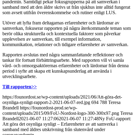
pandemin. Samtidigt pekar fokusgrupperna på att samverkan i
samband med att den äldre skrivs ut från sjukhus inte alltid fungerat
som avsett utifrån överenskommelse och rutiner enligt LUS.
Utöver att lyfta fram deltagarnas erfarenheter och lärdomar av
samverkan, fokuserar rapporten på några återkommande teman som
berör olika strukturella och kontextuella faktorer som påverkar
upplevelsen av samverkan, till exempel information,
kommunikation, relationer och tidigare erfarenheter av samverkan.
Rapporten avslutas med några sammanfattande reflektioner och
tankar för fortsatt förbättringsarbete. Med rapporten vill vi samla
vård- och omsorgsaktörernas erfarenheter och lärdomar från denna
period i syfte att skapa ett kunskapsunderlag att använda i
utvecklingsarbete.
Till rapporten>>
https://founordost.se/wp-content/uploads/2021/06/Att-göra-det-
osynliga-synligt-rapport-2-2021-06-07-red.jpg
694
788
Teresa
Brandell
https://founordost-prod.se/wp-
content/uploads/2015/09/FoU-Nordost-logo-300-300x97.png
Teresa
Brandell
2021-06-07 11:27:06
2021-06-07 11:27:48
Ny FoU-rapport:
Att göra det osynliga synligt – Erfarenheter av att samverka i
samband med äldres utskrivning från slutenvård under
coronapandemin