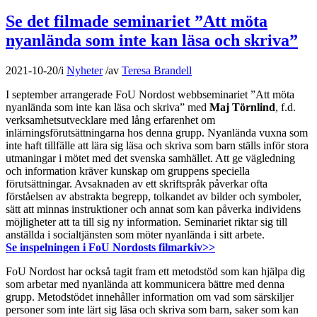
Se det filmade seminariet ”Att möta
nyanlända som inte kan läsa och skriva”
2021-10-20
/
i
Nyheter
/
av
Teresa Brandell
I september arrangerade FoU Nordost webbseminariet ”Att möta
nyanlända som inte kan läsa och skriva” med
Maj Törnlind
, f.d.
verksamhetsutvecklare med lång erfarenhet om
inlärningsförutsättningarna hos denna grupp. Nyanlända vuxna som
inte haft tillfälle att lära sig läsa och skriva som barn ställs inför stora
utmaningar i mötet med det svenska samhället. Att ge vägledning
och information kräver kunskap om gruppens speciella
förutsättningar. Avsaknaden av ett skriftspråk påverkar ofta
förståelsen av abstrakta begrepp, tolkandet av bilder och symboler,
sätt att minnas instruktioner och annat som kan påverka individens
möjligheter att ta till sig ny information. Seminariet riktar sig till
anställda i socialtjänsten som möter nyanlända i sitt arbete.
Se inspelningen i FoU Nordosts filmarkiv>>
FoU Nordost har också tagit fram ett metodstöd som kan hjälpa dig
som arbetar med nyanlända att kommunicera bättre med denna
grupp. Metodstödet innehåller information om vad som särskiljer
personer som inte lärt sig läsa och skriva som barn, saker som kan