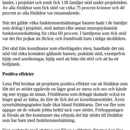
landet, i projektet och totalt fick 138 familjer stöd under projekttiden.
Av alla föräldrar som fick stöd var cirka 75 procent kvinnor och 40
procent av alla föräldrar var ensamstående.
När det gällde vilka funktionsnedsättningar barnen hade i de familjer
som deltog i projektet, stod autism eller annan neuropsykiatrisk
funktionsnedsättning för cirka 60 procent. I familjerna som fick stöd
var det fler pojkar än flickor, och framförallt barn i tidiga skolåldern.
Det stöd från koordinator som efterfrågades mest, handlade det om
stöd vid olika kontakter gällande barnen, praktiskt stöd, exempelvis
hjälp med ansökningar, hjälp med att hitta rätt stöd och att ha ett
bollplank.
Positiva effekter
Lena Phil berättar att projektets positiva effekter var att föräldrar som
fått del av stödet upplevde en lägre grad av stress och oro och kände
sig mer trygga än innan. Föräldrarna som deltagit skattade också en
högre grad av hälsa, än före de fick del av koordinatorstödet. Även
sysselsättningsgraden hade ökat bland föräldrarna. Det var fler som
uppgav att de orkade jobba heltid tack vare stödet. Förhoppningen
är förstås att fler kommuner ska erbjuda det här stödet till föräldrar
som har barn med funktionsnedsättning.