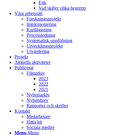
Etik
Vad skiljer olika begrepp
Våra arbetssätt
Forskningsprojekt
Implementering
Kartläggning
Processledning
Systematisk uppföljning
Utvecklingsprojekt
Utvärdering
Projekt
Aktuella aktiviteter
Publicerat
Filmarkiv
2023
2022
2021
Nyhetsarkiv
Nyhetsbrev
Rapporter och skrifter
Kontakt
Medarbetare
Hitta hit
Sociala medier
Menu
Menu