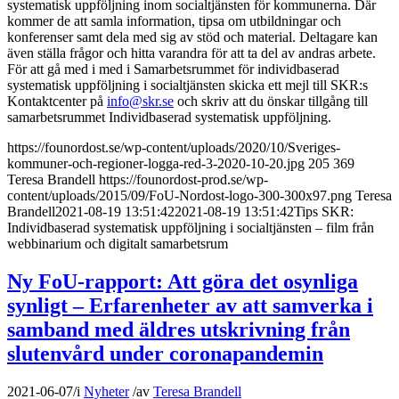
systematisk uppföljning inom socialtjänsten för kommunerna. Där
kommer de att samla information, tipsa om utbildningar och
konferenser samt dela med sig av stöd och material. Deltagare kan
även ställa frågor och hitta varandra för att ta del av andras arbete.
För att gå med i med i Samarbetsrummet för individbaserad
systematisk uppföljning i socialtjänsten skicka ett mejl till SKR:s
Kontaktcenter på
info@skr.se
och skriv att du önskar tillgång till
samarbetsrummet Individbaserad systematisk uppföljning.
https://founordost.se/wp-content/uploads/2020/10/Sveriges-
kommuner-och-regioner-logga-red-3-2020-10-20.jpg
205
369
Teresa Brandell
https://founordost-prod.se/wp-
content/uploads/2015/09/FoU-Nordost-logo-300-300x97.png
Teresa
Brandell
2021-08-19 13:51:42
2021-08-19 13:51:42
Tips SKR:
Individbaserad systematisk uppföljning i socialtjänsten – film från
webbinarium och digitalt samarbetsrum
Ny FoU-rapport: Att göra det osynliga
synligt – Erfarenheter av att samverka i
samband med äldres utskrivning från
slutenvård under coronapandemin
2021-06-07
/
i
Nyheter
/
av
Teresa Brandell