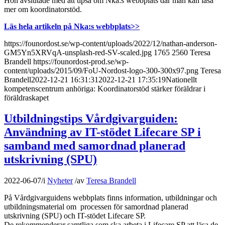
Hon avslutade med att tipsa om Nka:s webbplats där man kan läsa
mer om koordinatorstöd.
Läs hela artikeln på Nka:s webbplats>>
https://founordost.se/wp-content/uploads/2022/12/nathan-anderson-
GM5Yn5XRVqA-unsplash-red-SV-scaled.jpg
1765
2560
Teresa
Brandell
https://founordost-prod.se/wp-
content/uploads/2015/09/FoU-Nordost-logo-300-300x97.png
Teresa
Brandell
2022-12-21 16:31:31
2022-12-21 17:35:19
Nationellt
kompetenscentrum anhöriga: Koordinatorstöd stärker föräldrar i
föräldraskapet
Utbildningstips Vårdgivarguiden:
Användning av IT-stödet Lifecare SP i
samband med samordnad planerad
utskrivning (SPU)
2022-06-07
/
i
Nyheter
/
av
Teresa Brandell
På Vårdgivarguidens webbplats finns information, utbildningar och
utbildningsmaterial om processen för samordnad planerad
utskrivning (SPU) och IT-stödet Lifecare SP.
De rekommenderar samtliga som ska arbeta i Lifecare SP att läsa de