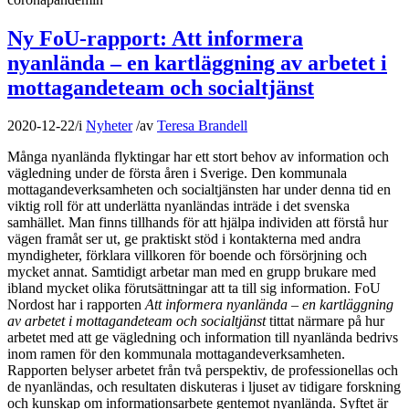
Ny FoU-rapport: Att informera
nyanlända – en kartläggning av arbetet i
mottagandeteam och socialtjänst
2020-12-22
/
i
Nyheter
/
av
Teresa Brandell
Många nyanlända flyktingar har ett stort behov av information och
vägledning under de första åren i Sverige. Den kommunala
mottagandeverksamheten och socialtjänsten har under denna tid en
viktig roll för att underlätta nyanländas inträde i det svenska
samhället. Man finns tillhands för att hjälpa individen att förstå hur
vägen framåt ser ut, ge praktiskt stöd i kontakterna med andra
myndigheter, förklara villkoren för boende och försörjning och
mycket annat. Samtidigt arbetar man med en grupp brukare med
ibland mycket olika förutsättningar att ta till sig information. FoU
Nordost har i rapporten
Att informera nyanlända – en kartläggning
av arbetet i mottagandeteam och socialtjänst
tittat närmare på hur
arbetet med att ge vägledning och information till nyanlända bedrivs
inom ramen för den kommunala mottagandeverksamheten.
Rapporten belyser arbetet från två perspektiv, de professionellas och
de nyanländas, och resultaten diskuteras i ljuset av tidigare forskning
och kunskap om informationsarbete gentemot nyanlända. Syftet är