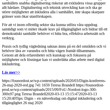
samhällets snabba digitalisering riskerar att exkludera vissa grupper
allt hårdare. Digitalisering och teknisk utveckling kan och ska ge
större möjligheter att inkludera alla i samhället, inte skapa skarpare
gränser som ökar utanförskapen.
För att vi inom offentlig sektor ska kunna utföra våra uppdrag
samtidigt som vi möter ökade krav på tillgänglighet och bidrar till ett
demokratiskt samhälle behöver vi hitta bra, effektiva arbetssätt och
verktyg.
Praxis och tydlig vägledning saknas ännu på en del områden och vi
behöver lära av varandra och hitta vägen framåt tillsammans.
Genom att dela erfarenheter och kunskap och fokusera på
möjligheter och lösningar kan vi underlätta allas arbete med digital
inkludering.
Läs mer>>
https://founordost.se/wp-content/uploads/2020/03/Digin-konferens-
26-maj-2020-red.jpg
741
1659
Teresa Brandell
https://founordost-
prod.se/wp-content/uploads/2015/09/FoU-Nordost-logo-300-
300x97.png
Teresa Brandell
2020-03-13 15:15:47
2020-03-13
15:20:40
Tips: Digin – en nätverksdag om digital inkludering och
tillgänglighet 26 maj 2020