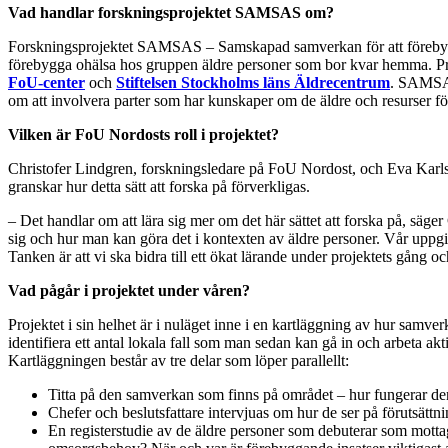
Vad handlar forskningsprojektet SAMSAS om?
Forskningsprojektet SAMSAS – Samskapad samverkan för att förebygga
förebygga ohälsa hos gruppen äldre personer som bor kvar hemma. Pro
FoU-center
och
Stiftelsen Stockholms läns Äldrecentrum
. SAMSAS 
om att involvera parter som har kunskaper om de äldre och resurser för
Vilken är FoU Nordosts roll i projektet?
Christofer Lindgren, forskningsledare på FoU Nordost, och Eva Karls
granskar hur detta sätt att forska på förverkligas.
– Det handlar om att lära sig mer om det här sättet att forska på, säg
sig och hur man kan göra det i kontexten av äldre personer. Vår uppgif
Tanken är att vi ska bidra till ett ökat lärande under projektets gång o
Vad pågår i projektet under våren?
Projektet i sin helhet är i nuläget inne i en kartläggning av hur samve
identifiera ett antal lokala fall som man sedan kan gå in och arbeta akt
Kartläggningen består av tre delar som löper parallellt:
Titta på den samverkan som finns på området – hur fungerar de
Chefer och beslutsfattare intervjuas om hur de ser på förutsättn
En registerstudie av de äldre personer som debuterar som mottag