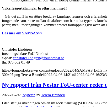
omsorgsbehov? När och var är förebyggande insatser viktigast at
Vilka frågeställningar brottas man med?
– Går det att få in en större bredd av kunskap, resurser och erfarenh
fungerande samarbete mellan de aktörer som har olika typer av kunska
parter, men i förlängningen kommer arbetet förhoppningsvis även att le
Läs mer om SAMSAS>>
Christofer Lindgren
forskningsledare FoU Nordost
e-post:
christofer.lindgren@founordost.se
tfn: 073 662 01 49
https://founordost.se/wp-content/uploads/2022/04/SAMSAS-logga-me
300x97.png
Teresa Brandell
2022-04-06 14:21:41
2022-04-06 16:23:3
Ny rapport från Nestor FoU-center reder 
2022-03-24
/
i
Nyheter
/
av
Teresa Brandell
I den statliga utredningen om en ny socialtjänstlag (SOU 2020:47) för