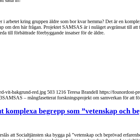
t sätta in?
eter i arbetet kring gruppen äldre som bor kvar hemma? Det är en komplex
p om den här frågan. Projektet SAMSAS är i nuläget avgränsat till att
da till förbättrade förebyggande insatser för de äldre.
d-vit-bakgrund-red.jpg
503
1216
Teresa Brandell
https://founordost-
3
SAMSAS – mångfasetterat forskningsprojekt om samverkan för att fö
ut komplexa begrepp som ”vetenskap och b
eslås att Socialtjänsten ska bygga på ”vetenskap och beprövad erfarenh