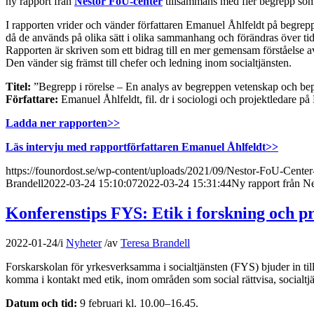
ny rapport från
Nestor FoU-center
tillsammans med fler begrepp som ä
I rapporten vrider och vänder författaren Emanuel Åhlfeldt på begrep
då de används på olika sätt i olika sammanhang och förändras över tid
Rapporten är skriven som ett bidrag till en mer gemensam förståelse 
Den vänder sig främst till chefer och ledning inom socialtjänsten.
Titel:
”Begrepp i rörelse – En analys av begreppen vetenskap och bepr
Författare:
Emanuel Åhlfeldt, fil. dr i sociologi och projektledare på
Ladda ner rapporten>>
Läs intervju med rapportförfattaren Emanuel Åhlfeldt>>
https://founordost.se/wp-content/uploads/2021/09/Nestor-FoU-Center
Brandell
2022-03-24 15:10:07
2022-03-24 15:31:44
Ny rapport från N
Konferenstips FYS: Etik i forskning och pr
2022-01-24
/
i
Nyheter
/
av
Teresa Brandell
Forskarskolan för yrkesverksamma i socialtjänsten (FYS) bjuder in til
komma i kontakt med etik, inom områden som social rättvisa, socialtj
Datum och tid:
9 februari kl. 10.00–16.45.