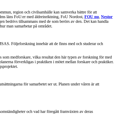
mun, region och civilsamhälle kan samverka bättre för att
olms läns FoU:er med äldreinriktning, FoU Nordost,
FOU nu
,
Nestor
ingen bedrivs tillsammans med de som berörs av den. Det kan handla
la hur man samarbetar på området.
MSAS. Följeforskning innebär att de finns med och studerar och
as som medforskare, vilka resultat den här typen av forskning för med
lanerna förverkligas i praktiken i mötet mellan forskare och praktiker.
gsprojektet.
utsättningarna för samarbetet ser ut. Planen under våren är att
vsomständigheter och vad har föregått framväxten av deras