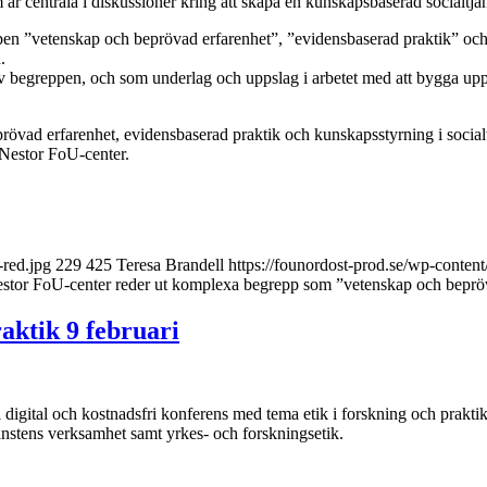
r centrala i diskussioner kring att skapa en kunskapsbaserad socialtjän
pen ”vetenskap och beprövad erfarenhet”, ”evidensbaserad praktik” och ”
.
av begreppen, och som underlag och uppslag i arbetet med att bygga upp
övad erfarenhet, evidensbaserad praktik och kunskapsstyrning i social
 Nestor FoU-center.
-red.jpg
229
425
Teresa Brandell
https://founordost-prod.se/wp-conte
estor FoU-center reder ut komplexa begrepp som ”vetenskap och beprö
aktik 9 februari
l digital och kostnadsfri konferens med tema etik i forskning och prakt
änstens verksamhet samt yrkes- och forskningsetik.