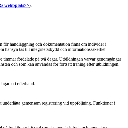
Rs webbplats>>
).
on för handläggning och dokumentation finns om individer i
om hänsyn tas till integritetsskydd och informationssäkerhet.
tre timmar fördelade på två dagar. Utbildningen varvar genomgångar
änsten och som kan användas för fortsatt träning efter utbildningen.
tagarna i efterhand.
t underlätta gemensam registrering vid uppföljning. Funktioner i
l på funktioner i Excel som tas upp är infoga och uppdatera