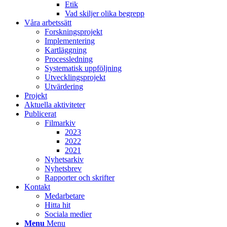
Etik
Vad skiljer olika begrepp
Våra arbetssätt
Forskningsprojekt
Implementering
Kartläggning
Processledning
Systematisk uppföljning
Utvecklingsprojekt
Utvärdering
Projekt
Aktuella aktiviteter
Publicerat
Filmarkiv
2023
2022
2021
Nyhetsarkiv
Nyhetsbrev
Rapporter och skrifter
Kontakt
Medarbetare
Hitta hit
Sociala medier
Menu
Menu