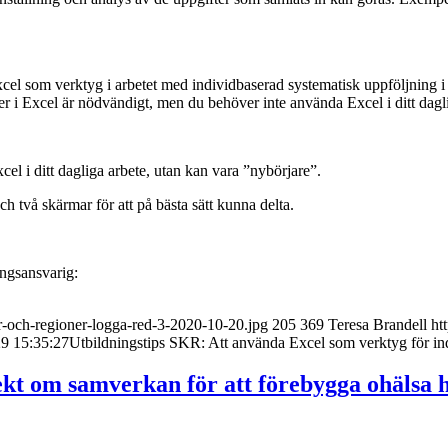
 Excel som verktyg i arbetet med individbaserad systematisk uppföljning i 
r i Excel är nödvändigt, men du behöver inte använda Excel i ditt dagli
l i ditt dagliga arbete, utan kan vara ”nybörjare”.
h två skärmar för att på bästa sätt kunna delta.
ingsansvarig:
r-och-regioner-logga-red-3-2020-10-20.jpg
205
369
Teresa Brandell
ht
9 15:35:27
Utbildningstips SKR: Att använda Excel som verktyg för in
t om samverkan för att förebygga ohälsa h