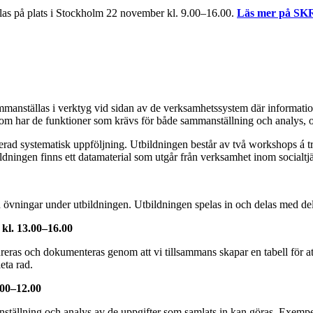
llas på plats i Stockholm 22 november kl. 9.00–16.00.
Läs mer på SK
mmanställas i verktyg vid sidan av de verksamhetssystem där informati
ch som har de funktioner som krävs för både sammanställning och analys, 
erad systematisk uppföljning. Utbildningen består av två workshops á 
bildningen finns ett datamaterial som utgår från verksamhet inom socialtj
 övningar under utbildningen. Utbildningen spelas in och delas med del
 kl. 13.00–16.00
reras och dokumenteras genom att vi tillsammans skapar en tabell för at
eta rad.
.00–12.00
ställning och analys av de uppgifter som samlats in kan göras. Exempe