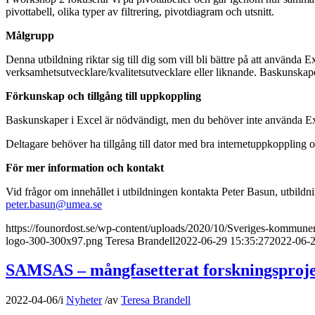
pivottabell, olika typer av filtrering, pivotdiagram och utsnitt.
Målgrupp
Denna utbildning riktar sig till dig som vill bli bättre på att använda
verksamhetsutvecklare/kvalitetsutvecklare eller liknande. Baskunskape
Förkunskap och tillgång till uppkoppling
Baskunskaper i Excel är nödvändigt, men du behöver inte använda Exce
Deltagare behöver ha tillgång till dator med bra internetuppkoppling oc
För mer information och kontakt
Vid frågor om innehållet i utbildningen kontakta Peter Basun, utbildn
peter.basun@umea.se
https://founordost.se/wp-content/uploads/2020/10/Sveriges-kommune
logo-300-300x97.png
Teresa Brandell
2022-06-29 15:35:27
2022-06-2
SAMSAS – mångfasetterat forskningsprojek
2022-04-06
/
i
Nyheter
/
av
Teresa Brandell