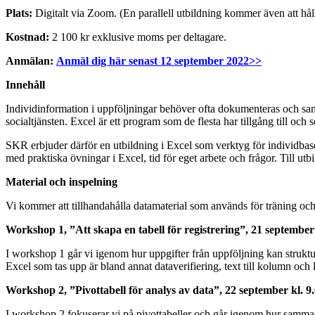
Plats:
Digitalt via Zoom. (En parallell utbildning kommer även att hå
Kostnad:
2 100 kr exklusive moms per deltagare.
Anmälan:
Anmäl dig här senast 12 september 2022>>
Innehåll
Individinformation i uppföljningar behöver ofta dokumenteras och sa
socialtjänsten. Excel är ett program som de flesta har tillgång till o
SKR erbjuder därför en utbildning i Excel som verktyg för individbas
med praktiska övningar i Excel, tid för eget arbete och frågor. Till ut
Material och inspelning
Vi kommer att tillhandahålla datamaterial som används för träning och
Workshop 1, ”Att skapa en tabell för registrering”, 21 september
I workshop 1 går vi igenom hur uppgifter från uppföljning kan struktu
Excel som tas upp är bland annat dataverifiering, text till kolumn och l
Workshop 2, ”Pivottabell för analys av data”, 22 september kl. 9
I workshop 2 fokuserar vi på pivottabeller och går igenom hur samman