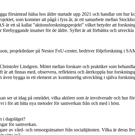
 försämrad hälsa hos äldre startade upp 2021 och handlar om hur kom
jektet, som kommer att pågå i fyra år, är ett samarbete mellan Stockh
är ett så kallat ”aktionsforskningsprojekt” vilket betyder att forskn
 förebyggande insatser för de äldre. Syftet är att förbättra och utveck
son, projektledare på Nestor FoU-center, bedriver följeforskning i SA
er Christofer Lindgren. Mötet mellan forskare och praktiker som behandl
t är att finnas med, observera, reflektera och återkoppla hur forskningsp
ch även bygga in ett element av kontinuerlig utveckling i själva forsknin
rkan ser ut idag på området, vilka aktörer som är involverade och hur för
ivt i för att hitta nya metoder för samverkan från och med i höst.
n i dagsläget?
ingar för samverkan.
are av vård- och omsorgsinsatser från socialtjänsten. Vilka är deras li