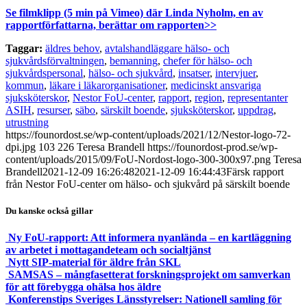
Se filmklipp (5 min på Vimeo) där Linda Nyholm, en av
rapportförfattarna, berättar om rapporten>>
Taggar:
äldres behov
,
avtalshandläggare hälso- och
sjukvårdsförvaltningen
,
bemanning
,
chefer för hälso- och
sjukvårdspersonal
,
hälso- och sjukvård
,
insatser
,
intervjuer
,
kommun
,
läkare i läkarorganisationer
,
medicinskt ansvariga
sjuksköterskor
,
Nestor FoU-center
,
rapport
,
region
,
representanter
ASIH
,
resurser
,
säbo
,
särskilt boende
,
sjuksköterskor
,
uppdrag
,
utrustning
https://founordost.se/wp-content/uploads/2021/12/Nestor-logo-72-
dpi.jpg
103
226
Teresa Brandell
https://founordost-prod.se/wp-
content/uploads/2015/09/FoU-Nordost-logo-300-300x97.png
Teresa
Brandell
2021-12-09 16:26:48
2021-12-09 16:44:43
Färsk rapport
från Nestor FoU-center om hälso- och sjukvård på särskilt boende
Du kanske också gillar
Ny FoU-rapport: Att informera nyanlända – en kartläggning
av arbetet i mottagandeteam och socialtjänst
Nytt SIP-material för äldre från SKL
SAMSAS – mångfasetterat forskningsprojekt om samverkan
för att förebygga ohälsa hos äldre
Konferenstips Sveriges Länsstyrelser: Nationell samling för