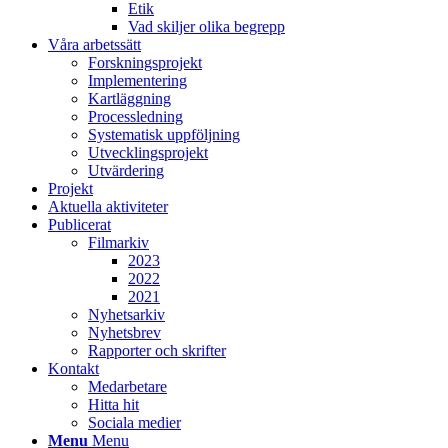
Etik
Vad skiljer olika begrepp
Våra arbetssätt
Forskningsprojekt
Implementering
Kartläggning
Processledning
Systematisk uppföljning
Utvecklingsprojekt
Utvärdering
Projekt
Aktuella aktiviteter
Publicerat
Filmarkiv
2023
2022
2021
Nyhetsarkiv
Nyhetsbrev
Rapporter och skrifter
Kontakt
Medarbetare
Hitta hit
Sociala medier
Menu
Menu