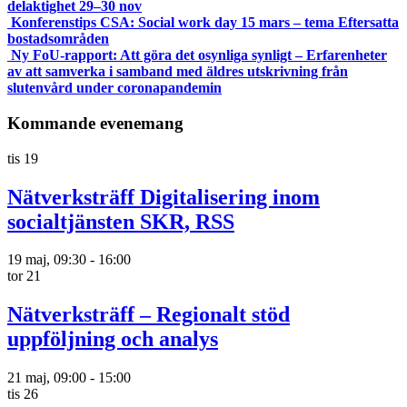
delaktighet 29–30 nov
Konferenstips CSA: Social work day 15 mars – tema Eftersatta
bostadsområden
Ny FoU-rapport: Att göra det osynliga synligt – Erfarenheter
av att samverka i samband med äldres utskrivning från
slutenvård under coronapandemin
Kommande evenemang
tis
19
Nätverksträff Digitalisering inom
socialtjänsten SKR, RSS
19 maj, 09:30
-
16:00
tor
21
Nätverksträff – Regionalt stöd
uppföljning och analys
21 maj, 09:00
-
15:00
tis
26