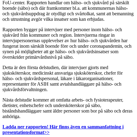
FoU-center. Rapporten handlar om hälso- och sjukvård på särskilt
boende (säbo) och där framkommer bl.a. att kommunernas hälso-
och sjukvårdsuppdrag är otydligt och svårtolkat, samt att bemanning
och utrustning avgör vilka insatser som kan erbjudas.
Rapporten bygger på intervjuer med personer inom hälso- och
sjukvård från kommuner och region. Intervjuerna ringar in
intervjupersonernas upplevelser av hur hälso- och sjukvården har
fungerat inom särskilt boende före och under coronapandemin, och
synen på möjligheter att ge hälso- och sjukvårdsinsatser som
överskrider primärvårdsnivå på säbo.
Detta är den första delstudien, där intervjuer gjorts med
sjuksköterskor, medicinskt ansvariga sjuksköterskor, chefer för
hälso- och sjukvårdspersonal, läkare i läkarorganisationer,
representanter för ASIH samt avtalshandläggare på hälso- och
sjukvårdsförvaltningen.
Nästa delstudie kommer att omfatta arbets- och fysioterapeuter,
dietister, enhetschefer och undersköterskor på säbo,
biståndshandläggare samt äldre personer som bor på säbo och deras
anhöriga.
Ladda ner rapporten! Här finns även en sammanfattning i
presentationsformat>>