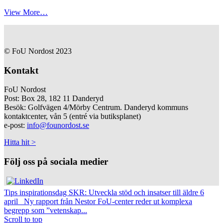
View More…
© FoU Nordost 2023
Kontakt
FoU Nordost
Post: Box 28, 182 11 Danderyd
Besök: Golfvägen 4/Mörby Centrum. Danderyd kommuns
kontaktcenter, vån 5 (entré via butiksplanet)
e-post:
info@founordost.se
Hitta hit >
Följ oss på sociala medier
Tips inspirationsdag SKR: Utveckla stöd och insatser till äldre 6
april
Ny rapport från Nestor FoU-center reder ut komplexa
begrepp som ”vetenskap...
Scroll to top