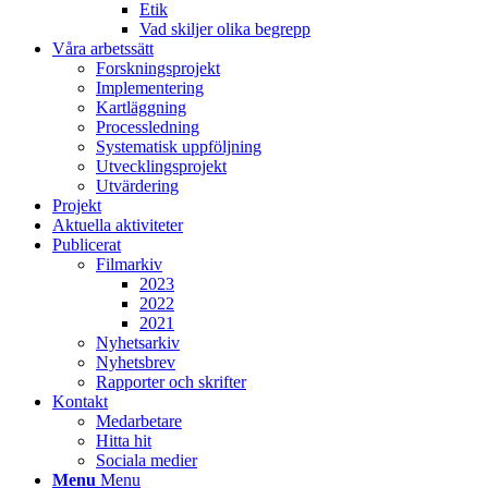
Etik
Vad skiljer olika begrepp
Våra arbetssätt
Forskningsprojekt
Implementering
Kartläggning
Processledning
Systematisk uppföljning
Utvecklingsprojekt
Utvärdering
Projekt
Aktuella aktiviteter
Publicerat
Filmarkiv
2023
2022
2021
Nyhetsarkiv
Nyhetsbrev
Rapporter och skrifter
Kontakt
Medarbetare
Hitta hit
Sociala medier
Menu
Menu