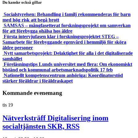
Du kanske också gillar
Socialstyrelsen: Behandling i familj rekommenderas för barn
med hög risk att begå brott
SAMSAS – mångfasetterat forskningsprojekt om samverkan
för att förebygga ohälsa hos äldre
Första intervjufasen klar i forskningsprojektet STEG –
Samarbete för förebyggande egenvård i hemmiljö för sköra
äldre personer
Nytt samarbetsprojekt: Delaktighet för alla i det digitaliserade
samhället
Föreläsningstips Lunds universitet med flera: Om ekonomiskt
bistånd och kommunal arbetsmarknadspolitik 17 feb
Nationellt kompetenscentrum anhöriga: Koordinatorstöd
stärker föräldrar i föräldraskapet
Kommande evenemang
tis
19
Nätverksträff Digitalisering inom
socialtjänsten SKR, RSS