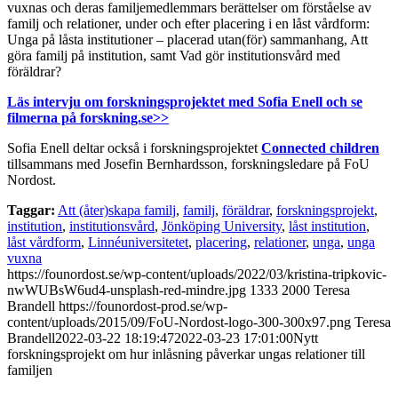
vuxnas och deras familjemedlemmars berättelser om förståelse av
familj och relationer, under och efter placering i en låst vårdform:
Unga på låsta institutioner – placerad utan(för) sammanhang, Att
göra familj på institution, samt Vad gör institutionsvård med
föräldrar?
Läs intervju om forskningsprojektet med Sofia Enell och se
filmerna på forskning.se>>
Sofia Enell deltar också i forskningsprojektet
Connected children
tillsammans med Josefin Bernhardsson, forskningsledare på FoU
Nordost.
Taggar:
Att (åter)skapa familj
,
familj
,
föräldrar
,
forskningsprojekt
,
institution
,
institutionsvård
,
Jönköping University
,
låst institution
,
låst vårdform
,
Linnéuniversitetet
,
placering
,
relationer
,
unga
,
unga
vuxna
https://founordost.se/wp-content/uploads/2022/03/kristina-tripkovic-
nwWUBsW6ud4-unsplash-red-mindre.jpg
1333
2000
Teresa
Brandell
https://founordost-prod.se/wp-
content/uploads/2015/09/FoU-Nordost-logo-300-300x97.png
Teresa
Brandell
2022-03-22 18:19:47
2022-03-23 17:01:00
Nytt
forskningsprojekt om hur inlåsning påverkar ungas relationer till
familjen