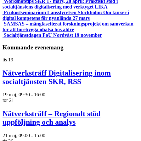
Workshoptips SKR 17 mars, 28 april: Praktiskt stöd i
socialtjänstens digitalisering med verktyget LIKA
Frukostseminarium Länsstyrelsen Stockholm: Om kurser i
digital kompetens för nyanlända 27 mars
SAMSAS – mångfasetterat forskningsprojekt om samverkan
för att förebygga ohälsa hos äldre
Socialtjänstdagen FoU Nordväst 19 november
Kommande evenemang
tis
19
Nätverksträff Digitalisering inom
socialtjänsten SKR, RSS
19 maj, 09:30
-
16:00
tor
21
Nätverksträff – Regionalt stöd
uppföljning och analys
21 maj, 09:00
-
15:00