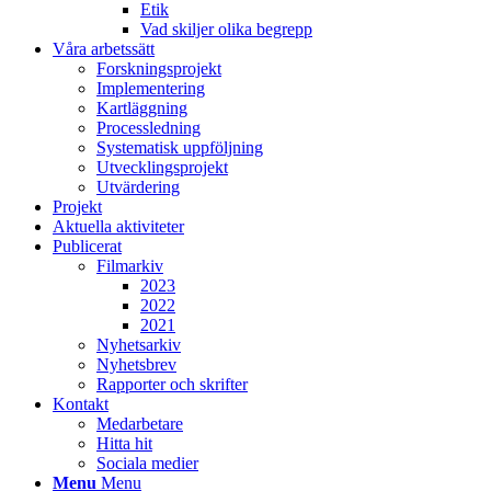
Etik
Vad skiljer olika begrepp
Våra arbetssätt
Forskningsprojekt
Implementering
Kartläggning
Processledning
Systematisk uppföljning
Utvecklingsprojekt
Utvärdering
Projekt
Aktuella aktiviteter
Publicerat
Filmarkiv
2023
2022
2021
Nyhetsarkiv
Nyhetsbrev
Rapporter och skrifter
Kontakt
Medarbetare
Hitta hit
Sociala medier
Menu
Menu