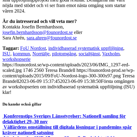
nöjda med stödet och vi ser fram emot nästa omgång som startar
våren 2024.
Är du intresserad och vill veta mer?
Kontakta Josefin Bernhardsson,
josefin.bernhardsson@founordost.se
eller
Sara Ahrén,
sara.ahren@founordost.se
Taggar:
FoU Nordost
,
individbaserad systematisk uppföljning
,
ISU
,
kommun
,
Norrtälje
,
pilotomgång
,
socialtjänst
,
Vaxholm
,
workshopserie
https://founordost.se/wp-content/uploads/2023/06/IMG_1297-red-
scaled.jpg
1746
2560
Teresa Brandell
https://founordost-prod.se/wp-
content/uploads/2015/09/FoU-Nordost-logo-300-300x97.png
Teresa
Brandell
2023-06-09 15:37:45
2023-06-09 15:38:50
Första omgången
av workshopserien om individbaserad systematisk uppföljning (ISU)
klar!
Du kanske också gillar
Konferenstips Sveriges Länsstyrelser: Nationell samling för
delaktighet 29–30 nov
Välfärdens omställning till digitala lösningar i pandemins spår
kräver nationell satsning