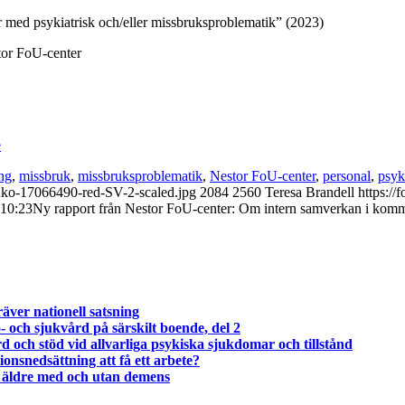
 med psykiatrisk och/eller missbruksproblematik” (2023)
stor FoU-center
e
ng
,
missbruk
,
missbruksproblematik
,
Nestor FoU-center
,
personal
,
psyki
odko-17066490-red-SV-2-scaled.jpg
2084
2560
Teresa Brandell
https:/
:10:23
Ny rapport från Nestor FoU-center: Om intern samverkan i kommun
räver nationell satsning
 och sjukvård på särskilt boende, del 2
 och stöd vid allvarliga psykiska sjukdomar och tillstånd
snedsättning att få ett arbete?
d äldre med och utan demens