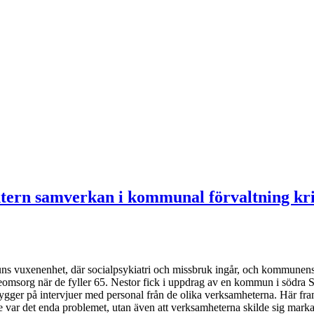
tern samverkan i kommunal förvaltning kri
s vuxenenhet, där socialpsykiatri och missbruk ingår, och kommunens
reomsorg när de fyller 65. Nestor fick i uppdrag av en kommun i södra 
gger på intervjuer med personal från de olika verksamheterna. Här fram
te var det enda problemet, utan även att verksamheterna skilde sig marka