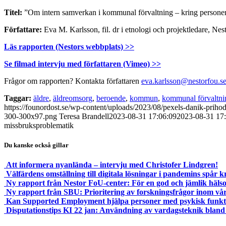
Titel:
”Om intern samverkan i kommunal förvaltning – kring personer
Författare:
Eva M. Karlsson, fil. dr i etnologi och projektledare, Ne
Läs rapporten (Nestors webbplats) >>
Se filmad intervju med författaren (Vimeo) >>
Frågor om rapporten? Kontakta författaren
eva.karlsson@nestorfou.s
Taggar:
äldre
,
äldreomsorg
,
beroende
,
kommun
,
kommunal förvaltni
https://founordost.se/wp-content/uploads/2023/08/pexels-danik-prih
300-300x97.png
Teresa Brandell
2023-08-31 17:06:09
2023-08-31 17
missbruksproblematik
Du kanske också gillar
Att informera nyanlända – intervju med Christofer Lindgren!
Välfärdens omställning till digitala lösningar i pandemins spår k
Ny rapport från Nestor FoU-center: För en god och jämlik hälso-
Ny rapport från SBU: Prioritering av forskningsfrågor inom vård
Kan Supported Employment hjälpa personer med psykisk funktion
Disputationstips KI 22 jan: Användning av vardagsteknik blan