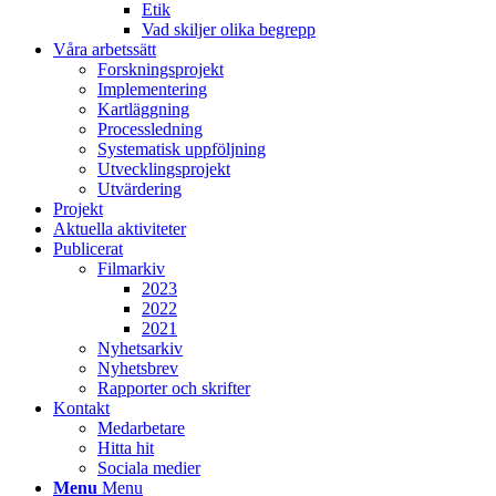
Etik
Vad skiljer olika begrepp
Våra arbetssätt
Forskningsprojekt
Implementering
Kartläggning
Processledning
Systematisk uppföljning
Utvecklingsprojekt
Utvärdering
Projekt
Aktuella aktiviteter
Publicerat
Filmarkiv
2023
2022
2021
Nyhetsarkiv
Nyhetsbrev
Rapporter och skrifter
Kontakt
Medarbetare
Hitta hit
Sociala medier
Menu
Menu