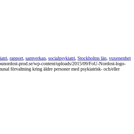
atri
,
rapport
,
samverkan
,
socialpsykiatri
,
Stockholms län
,
vuxenenhet
/founordost-prod.se/wp-content/uploads/2015/09/FoU-Nordost-logo-
al förvaltning kring äldre personer med psykiatrisk- och/eller