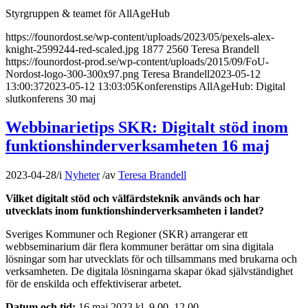
Styrgruppen & teamet för AllAgeHub
https://founordost.se/wp-content/uploads/2023/05/pexels-alex-
knight-2599244-red-scaled.jpg
1877
2560
Teresa Brandell
https://founordost-prod.se/wp-content/uploads/2015/09/FoU-
Nordost-logo-300-300x97.png
Teresa Brandell
2023-05-12
13:00:37
2023-05-12 13:03:05
Konferenstips AllAgeHub: Digital
slutkonferens 30 maj
Webbinarietips SKR: Digitalt stöd inom
funktionshinderverksamheten 16 maj
2023-04-28
/
i
Nyheter
/
av
Teresa Brandell
Vilket digitalt stöd och välfärdsteknik används och har
utvecklats inom funktionshinderverksamheten i landet?
Sveriges Kommuner och Regioner (SKR) arrangerar ett
webbseminarium där flera kommuner berättar om sina digitala
lösningar som har utvecklats för och tillsammans med brukarna och
verksamheten. De digitala lösningarna skapar ökad självständighet
för de enskilda och effektiviserar arbetet.
Datum och tid:
16 maj 2023 kl. 9.00–12.00