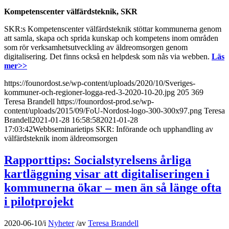
Kompetenscenter välfärdsteknik, SKR
SKR:s Kompetenscenter välfärdsteknik stöttar kommunerna genom
att samla, skapa och sprida kunskap och kompetens inom områden
som rör verksamhetsutveckling av äldreomsorgen genom
digitalisering. Det finns också en helpdesk som nås via webben.
Läs
mer>>
https://founordost.se/wp-content/uploads/2020/10/Sveriges-
kommuner-och-regioner-logga-red-3-2020-10-20.jpg
205
369
Teresa Brandell
https://founordost-prod.se/wp-
content/uploads/2015/09/FoU-Nordost-logo-300-300x97.png
Teresa
Brandell
2021-01-28 16:58:58
2021-01-28
17:03:42
Webbseminarietips SKR: Införande och upphandling av
välfärdsteknik inom äldreomsorgen
Rapporttips: Socialstyrelsens årliga
kartläggning visar att digitaliseringen i
kommunerna ökar – men än så länge ofta
i pilotprojekt
2020-06-10
/
i
Nyheter
/
av
Teresa Brandell