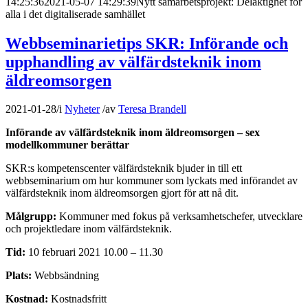
14:25:36
2021-05-07 14:29:39
Nytt samarbetsprojekt: Delaktighet för
alla i det digitaliserade samhället
Webbseminarietips SKR: Införande och
upphandling av välfärdsteknik inom
äldreomsorgen
2021-01-28
/
i
Nyheter
/
av
Teresa Brandell
Införande av välfärdsteknik inom äldreomsorgen – sex
modellkommuner berättar
SKR:s kompetenscenter välfärdsteknik bjuder in till ett
webbseminarium om hur kommuner som lyckats med införandet av
välfärdsteknik inom äldreomsorgen gjort för att nå dit.
Målgrupp:
Kommuner med fokus på verksamhetschefer, utvecklare
och projektledare inom välfärdsteknik.
Tid:
10 februari 2021 10.00 – 11.30
Plats:
Webbsändning
Kostnad:
Kostnadsfritt