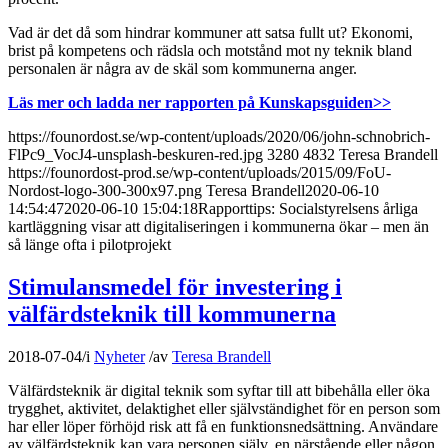
Vad är det då som hindrar kommuner att satsa fullt ut? Ekonomi,
brist på kompetens och rädsla och motstånd mot ny teknik bland
personalen är några av de skäl som kommunerna anger.
Läs mer och ladda ner rapporten på Kunskapsguiden>>
https://founordost.se/wp-content/uploads/2020/06/john-schnobrich-
FlPc9_VocJ4-unsplash-beskuren-red.jpg
3280
4832
Teresa Brandell
https://founordost-prod.se/wp-content/uploads/2015/09/FoU-
Nordost-logo-300-300x97.png
Teresa Brandell
2020-06-10
14:54:47
2020-06-10 15:04:18
Rapporttips: Socialstyrelsens årliga
kartläggning visar att digitaliseringen i kommunerna ökar – men än
så länge ofta i pilotprojekt
Stimulansmedel för investering i
välfärdsteknik till kommunerna
2018-07-04
/
i
Nyheter
/
av
Teresa Brandell
Välfärdsteknik är digital teknik som syftar till att bibehålla eller öka
trygghet, aktivitet, delaktighet eller självständighet för en person som
har eller löper förhöjd risk att få en funktionsnedsättning. Användare
av välfärdsteknik kan vara personen själv, en närstående eller någon