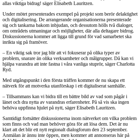
allas viktiga bidrag! säger Elisabeth Lauritzen.
Under mötet presenterades exempel på projekt som berör delaktighet
och digitalisering. De arrangerande organisationerna presenterade
sig och tankarna bakom inbjudan, och dessutom hölls två dialoger,
om områdets utmaningar och möjligheter, där alla deltagare bidrog.
Diskussionerna kommer att ligga till grund för vad samarbetet ska
inrikta sig på framöver.
– En viktig sak tror jag blir att vi fokuserar på olika typer av
problem, snarare än olika verksamheter och målgrupper. Då kan vi
hjälpa varandra att inte fastna i våra vanliga stuprör, säger Charlotta
Ryd.
Med utgångspunkt i den första träffen kommer de nu skapa ett
nätverk för att motverka utanförskap i ett digitaliserat samhälle.
– Tillsammans kan vi bidra till en bättre bild av vad som pågår i
länet och dra nytta av varandras erfarenheter. På så vis ska ingen
behöva uppfinna hjulet på nytt, säger Elisabeth Lauritzen.
Samtidigt fortsätter diskussionerna inom nätverket om vilka problem
som finns och vad man behöver göra för att lösa dem. Det är nu
klart att det blir ett nytt regionalt dialogforum den 23 september.
Anmälan är ännu inte öppen, men kommer att annonseras här på