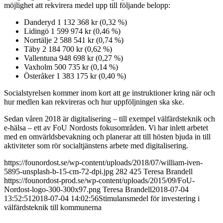
möjlighet att rekvirera medel upp till följande belopp:
Danderyd 1 132 368 kr (0,32 %)
Lidingö 1 599 974 kr (0,46 %)
Norrtälje 2 588 541 kr (0,74 %)
Täby 2 184 700 kr (0,62 %)
Vallentuna 948 698 kr (0,27 %)
Vaxholm 500 735 kr (0,14 %)
Österåker 1 383 175 kr (0,40 %)
Socialstyrelsen kommer inom kort att ge instruktioner kring när och
hur medlen kan rekvireras och hur uppföljningen ska ske.
Sedan våren 2018 är digitalisering – till exempel välfärdsteknik och
e-hälsa – ett av FoU Nordosts fokusområden. Vi har inlett arbetet
med en omvärldsbevakning och planerar att till hösten bjuda in till
aktiviteter som rör socialtjänstens arbete med digitalisering.
https://founordost.se/wp-content/uploads/2018/07/william-iven-
5895-unsplash-b-15-cm-72-dpi.jpg
282
425
Teresa Brandell
https://founordost-prod.se/wp-content/uploads/2015/09/FoU-
Nordost-logo-300-300x97.png
Teresa Brandell
2018-07-04
13:52:51
2018-07-04 14:02:56
Stimulansmedel för investering i
välfärdsteknik till kommunerna