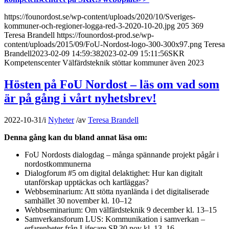
https://founordost.se/wp-content/uploads/2020/10/Sveriges-
kommuner-och-regioner-logga-red-3-2020-10-20.jpg
205
369
Teresa Brandell
https://founordost-prod.se/wp-
content/uploads/2015/09/FoU-Nordost-logo-300-300x97.png
Teresa
Brandell
2023-02-09 14:59:38
2023-02-09 15:11:56
SKR
Kompetenscenter Välfärdsteknik stöttar kommuner även 2023
Hösten på FoU Nordost – läs om vad som
är på gång i vårt nyhetsbrev!
2022-10-31
/
i
Nyheter
/
av
Teresa Brandell
Denna gång kan du bland annat läsa om:
FoU Nordosts dialogdag – många spännande projekt pågår i
nordostkommunerna
Dialogforum #5 om digital delaktighet: Hur kan digitalt
utanförskap upptäckas och kartläggas?
Webbseminarium: Att stötta nyanlända i det digitaliserade
samhället 30 november kl. 10–12
Webbseminarium: Om välfärdsteknik 9 december kl. 13–15
Samverkansforum LUS: Kommunikation i samverkan –
erfarenheter från Lifecare SP 30 nov kl. 13–16