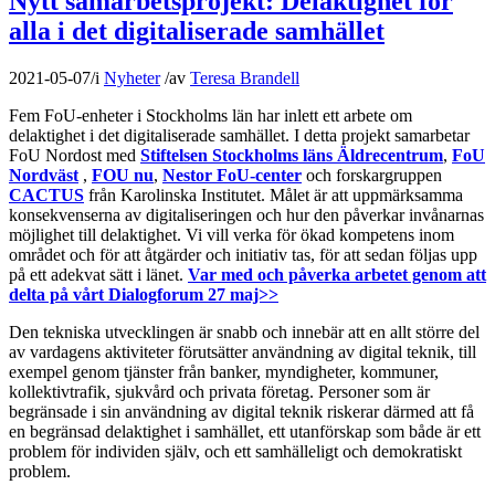
Nytt samarbetsprojekt: Delaktighet för
alla i det digitaliserade samhället
2021-05-07
/
i
Nyheter
/
av
Teresa Brandell
Fem FoU-enheter i Stockholms län har inlett ett arbete om
delaktighet i det digitaliserade samhället. I detta projekt samarbetar
FoU Nordost med
Stiftelsen Stockholms läns Äldrecentrum
,
FoU
Nordväst
,
FOU nu
,
Nestor FoU-center
och forskargruppen
CACTUS
från Karolinska Institutet. Målet är att uppmärksamma
konsekvenserna av digitaliseringen och hur den påverkar invånarnas
möjlighet till delaktighet. Vi vill verka för ökad kompetens inom
området och för att åtgärder och initiativ tas, för att sedan följas upp
på ett adekvat sätt i länet.
Var med och påverka arbetet genom att
delta på vårt Dialogforum 27 maj>>
Den tekniska utvecklingen är snabb och innebär att en allt större del
av vardagens aktiviteter förutsätter användning av digital teknik, till
exempel genom tjänster från banker, myndigheter, kommuner,
kollektivtrafik, sjukvård och privata företag. Personer som är
begränsade i sin användning av digital teknik riskerar därmed att få
en begränsad delaktighet i samhället, ett utanförskap som både är ett
problem för individen själv, och ett samhälleligt och demokratiskt
problem.