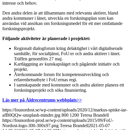
intresse och behov.
Den andra delen är att tillsammans med relevanta aktörer, bland
andra kommuner i länet, utveckla en forskningsplan som kan
användas vid ansökan om forskningsmedel för ett mer omfattande
forskningsprojekt.
Följande aktiviteter är planerade i projektet:
Regionalt dialogforum kring delaktighet i vårt digitaliserade
samhälle, för socialtjänst, FoU:er och andra aktörer i länet.
Träffen genomförs 27 maj.
Kartläggning av kunskapsläget och pågående initiativ och
projekt.
Återkommande forum för kompetensutveckling och
erfarenhetsutbyte i FoU:ernas regi.
I samskapande med kommuner och andra aktörer planera ett
forskningsprojekt och söka finansiering.
Läs mer på Äldrecentrums webbplats>>
https://founordost.se/wp-content/uploads/2020/12/markus-spiske-iar-
afB0QQw-unsplash-mindre.jpg
800
1200
Teresa Brandell
https://founordost-prod.se/wp-content/uploads/2015/09/FoU-
Nordost-logo-300-300x97.png
Teresa Brandell
2021-05-07