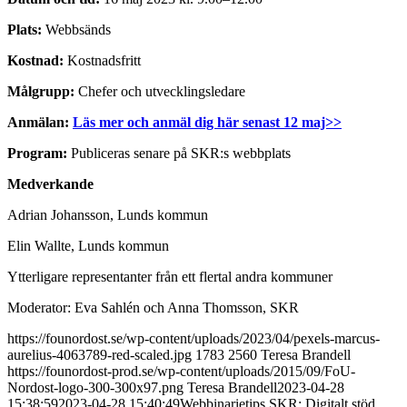
Plats:
Webbsänds
Kostnad:
Kostnadsfritt
Målgrupp:
Chefer och utvecklingsledare
Anmälan:
Läs mer och anmäl dig här senast 12 maj>>
Program:
Publiceras senare på SKR:s webbplats
Medverkande
Adrian Johansson, Lunds kommun
Elin Wallte, Lunds kommun
Ytterligare representanter från ett flertal andra kommuner
Moderator: Eva Sahlén och Anna Thomsson, SKR
https://founordost.se/wp-content/uploads/2023/04/pexels-marcus-
aurelius-4063789-red-scaled.jpg
1783
2560
Teresa Brandell
https://founordost-prod.se/wp-content/uploads/2015/09/FoU-
Nordost-logo-300-300x97.png
Teresa Brandell
2023-04-28
15:38:59
2023-04-28 15:40:49
Webbinarietips SKR: Digitalt stöd