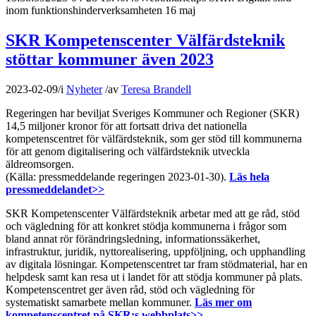
inom funktionshinderverksamheten 16 maj
SKR Kompetenscenter Välfärdsteknik
stöttar kommuner även 2023
2023-02-09
/
i
Nyheter
/
av
Teresa Brandell
Regeringen har beviljat Sveriges Kommuner och Regioner (SKR)
14,5 miljoner kronor för att fortsatt driva det nationella
kompetenscentret för välfärdsteknik, som ger stöd till kommunerna
för att genom digitalisering och välfärdsteknik utveckla
äldreomsorgen.
(Källa: pressmeddelande regeringen 2023-01-30).
Läs hela
pressmeddelandet>>
SKR Kompetenscenter Välfärdsteknik arbetar med att ge råd, stöd
och vägledning för att konkret stödja kommunerna i frågor som
bland annat rör förändringsledning, informationssäkerhet,
infrastruktur, juridik, nyttorealisering, uppföljning, och upphandling
av digitala lösningar. Kompetenscentret tar fram stödmaterial, har en
helpdesk samt kan resa ut i landet för att stödja kommuner på plats.
Kompetenscentret ger även råd, stöd och vägledning för
systematiskt samarbete mellan kommuner.
Läs mer om
kompetenscentret på SKR:s webbplats>>