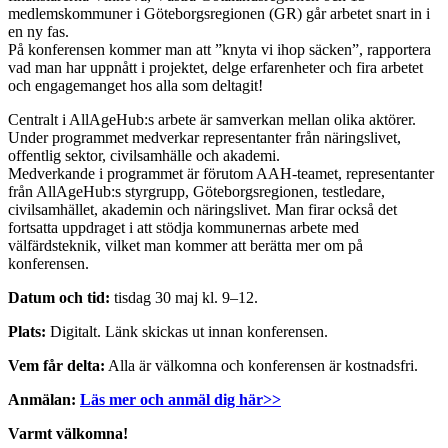
medlemskommuner i Göteborgsregionen (GR) går arbetet snart in i
en ny fas.
På konferensen kommer man att ”knyta vi ihop säcken”, rapportera
vad man har uppnått i projektet, delge erfarenheter och fira arbetet
och engagemanget hos alla som deltagit!
Centralt i AllAgeHub:s arbete är samverkan mellan olika aktörer.
Under programmet medverkar representanter från näringslivet,
offentlig sektor, civilsamhälle och akademi.
Medverkande i programmet är förutom AAH-teamet, representanter
från AllAgeHub:s styrgrupp, Göteborgsregionen, testledare,
civilsamhället, akademin och näringslivet. Man firar också det
fortsatta uppdraget i att stödja kommunernas arbete med
välfärdsteknik, vilket man kommer att berätta mer om på
konferensen.
Datum och tid:
tisdag 30 maj kl. 9–12.
Plats:
Digitalt. Länk skickas ut innan konferensen.
Vem får delta:
Alla är välkomna och konferensen är kostnadsfri.
Anmälan:
Läs mer och anmäl dig här>>
Varmt välkomna!