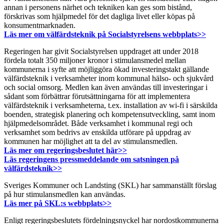
annan i personens närhet och tekniken kan ges som bistånd,
förskrivas som hjälpmedel för det dagliga livet eller köpas på
konsumentmarknaden.
Läs mer om välfärdsteknik på Socialstyrelsens webbplats>>
Regeringen har givit Socialstyrelsen uppdraget att under 2018
fördela totalt 350 miljoner kronor i stimulansmedel mellan
kommunerna i syfte att möjliggöra ökad investeringstakt gällande
välfärdsteknik i verksamheter inom kommunal hälso- och sjukvård
och social omsorg. Medlen kan även användas till investeringar i
sådant som förbättrar förutsättningarna för att implementera
välfärdsteknik i verksamheterna, t.ex. installation av wi-fi i särskilda
boenden, strategisk planering och kompetensutveckling, samt inom
hjälpmedelsområdet. Både verksamhet i kommunal regi och
verksamhet som bedrivs av enskilda utförare på uppdrag av
kommunen har möjlighet att ta del av stimulansmedlen.
Läs mer om regeringsbeslutet här>>
Läs regeringens pressmeddelande om satsningen på
välfärdsteknik>>
Sveriges Kommuner och Landsting (SKL) har sammanställt förslag
på hur stimulansmedlen kan användas.
Läs mer på SKL:s webbplats>>
Enligt regeringsbeslutets fördelningsnyckel har nordostkommunerna