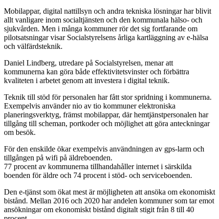
Mobilappar, digital nattillsyn och andra tekniska lösningar har blivit
allt vanligare inom socialtjänsten och den kommunala hälso- och
sjukvården. Men i många kommuner rör det sig fortfarande om
pilotsatsningar visar Socialstyrelsens årliga kartläggning av e-hälsa
och välfärdsteknik.
Daniel Lindberg, utredare på Socialstyrelsen, menar att
kommunerna kan göra både effektivitetsvinster och förbättra
kvaliteten i arbetet genom att investera i digital teknik.
Teknik till stöd för personalen har fått stor spridning i kommunerna.
Exempelvis använder nio av tio kommuner elektroniska
planeringsverktyg, främst mobilappar, där hemtjänstpersonalen har
tillgång till scheman, portkoder och möjlighet att göra anteckningar
om besök.
För den enskilde ökar exempelvis användningen av gps-larm och
tillgången på wifi på äldreboenden.
77 procent av kommunerna tillhandahåller internet i särskilda
boenden för äldre och 74 procent i stöd- och serviceboenden.
Den e-tjänst som ökat mest är möjligheten att ansöka om ekonomiskt
bistånd. Mellan 2016 och 2020 har andelen kommuner som tar emot
ansökningar om ekonomiskt bistånd digitalt stigit från 8 till 40
procent.