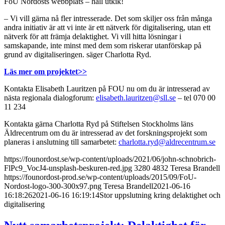
FoU Nordosts webbplats – håll utkik!
– Vi vill gärna nå fler intresserade. Det som skiljer oss från många
andra initiativ är att vi inte är ett nätverk för digitalisering, utan ett
nätverk för att främja delaktighet. Vi vill hitta lösningar i
samskapande, inte minst med dem som riskerar utanförskap på
grund av digitaliseringen. säger Charlotta Ryd.
Läs mer om projektet>>
Kontakta Elisabeth Lauritzen på FOU nu om du är intresserad av
nästa regionala dialogforum:
elisabeth.lauritzen@sll.se
– tel 070 00
11 234
Kontakta gärna Charlotta Ryd på Stiftelsen Stockholms läns
Äldrecentrum om du är intresserad av det forskningsprojekt som
planeras i anslutning till samarbetet:
charlotta.ryd@aldrecentrum.se
https://founordost.se/wp-content/uploads/2021/06/john-schnobrich-
FlPc9_VocJ4-unsplash-beskuren-red.jpg
3280
4832
Teresa Brandell
https://founordost-prod.se/wp-content/uploads/2015/09/FoU-
Nordost-logo-300-300x97.png
Teresa Brandell
2021-06-16
16:18:26
2021-06-16 16:19:14
Stor uppslutning kring delaktighet och
digitalisering