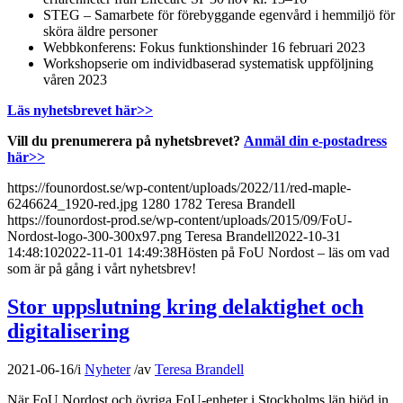
STEG – Samarbete för förebyggande egenvård i hemmiljö för
sköra äldre personer
Webbkonferens: Fokus funktionshinder 16 februari 2023
Workshopserie om individbaserad systematisk uppföljning
våren 2023
Läs nyhetsbrevet här>>
Vill du prenumerera på nyhetsbrevet?
Anmäl din e-postadress
här>>
https://founordost.se/wp-content/uploads/2022/11/red-maple-
6246624_1920-red.jpg
1280
1782
Teresa Brandell
https://founordost-prod.se/wp-content/uploads/2015/09/FoU-
Nordost-logo-300-300x97.png
Teresa Brandell
2022-10-31
14:48:10
2022-11-01 14:49:38
Hösten på FoU Nordost – läs om vad
som är på gång i vårt nyhetsbrev!
Stor uppslutning kring delaktighet och
digitalisering
2021-06-16
/
i
Nyheter
/
av
Teresa Brandell
När FoU Nordost och övriga FoU-enheter i Stockholms län bjöd in