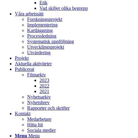
Etik
Vad skiljer olika begrepp
Våra arbetssätt
Forskningsprojekt
Implementering
Kartläggning
Processledning
Systematisk uppföljning
Utvecklingsprojekt
Utvärdering
Projekt
Aktuella aktiviteter
Publicerat
Filmarkiv
2023
2022
2021
Nyhetsarkiv
Nyhetsbrev
Rapporter och skrifter
Kontakt
Medarbetare
Hitta hit
Sociala medier
Menu
Menu