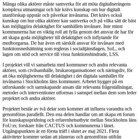
Många olika aktörer måste samverka för att möta digitaliseringens
komplexa utmaningar och här krävs kunskap om hur digitalt
utanförskap uppstår och påverkar invånarna. Det krävs också
kunskap om hur olika aktörer kan samverka och på vilka sätt de bäst
kan möjliggöra delaktighet för samhällets invånare. Inte minst
kommunerna har en viktig roll att fylla genom det ansvar de har för
att skapa goda möjligheter till delaktighet och inflytande för
medborgarna. De har även ett särskilt ansvar för invånare med
funktionsnedsättning som regleras i socialtjänstlagen, SoL, och
lagen om stöd och service till vissa funktionshindrade, LSS.
I projektet vill vi samarbeta med kommuner och andra relevanta
aktörer, som civilsamhälle, brukarorganisationer och näringsliv, för
att öka möjligheterna till delaktighet i det digitala samhället för
invånarna i Stockholms läns kommuner. Arbetet bygger på en
utforskande och samskapande ansats där relevanta frågeställningar,
metoder och interventioner utformas i samspel mellan dem som leder
projektet och andra aktörer.
Projektet består av två delar som kommer att influera varandra och
genomföras parallellt. Den ena delen handlar om att skapa ett forum
för kunskapsspridning och erfarenhetsutbyte mellan Stockholms läns
FoU:er, forskare från CACTUS och kommunerna i länet.
Utgångspunkten är en första träff i slutet av maj 2021. Flera
aktiviteter kommer sedan att planeras och genomföras utifrån