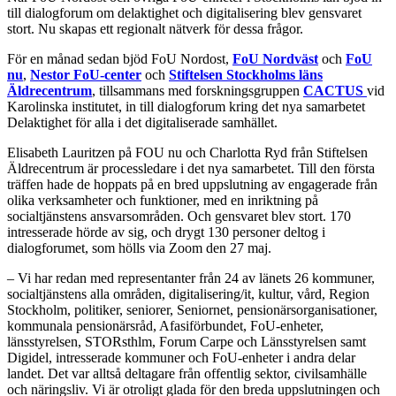
till dialogforum om delaktighet och digitalisering blev gensvaret
stort. Nu skapas ett regionalt nätverk för dessa frågor.
För en månad sedan bjöd FoU Nordost,
FoU Nordväst
och
FoU
nu
,
Nestor FoU-center
och
Stiftelsen Stockholms läns
Äldrecentrum
, tillsammans med forskningsgruppen
CACTUS
vid
Karolinska institutet, in till dialogforum kring det nya samarbetet
Delaktighet för alla i det digitaliserade samhället.
Elisabeth Lauritzen på FOU nu och Charlotta Ryd från Stiftelsen
Äldrecentrum är processledare i det nya samarbetet. Till den första
träffen hade de hoppats på en bred uppslutning av engagerade från
olika verksamheter och funktioner, med en inriktning på
socialtjänstens ansvarsområden. Och gensvaret blev stort. 170
intresserade hörde av sig, och drygt 130 personer deltog i
dialogforumet, som hölls via Zoom den 27 maj.
– Vi har redan med representanter från 24 av länets 26 kommuner,
socialtjänstens alla områden, digitalisering/it, kultur, vård, Region
Stockholm, politiker, seniorer, Seniornet, pensionärsorganisationer,
kommunala pensionärsråd, Afasiförbundet, FoU-enheter,
länsstyrelsen, STORsthlm, Forum Carpe och Länsstyrelsen samt
Digidel, intresserade kommuner och FoU-enheter i andra delar
landet. Det var alltså deltagare från offentlig sektor, civilsamhälle
och näringsliv. Vi är otroligt glada för den breda uppslutningen och