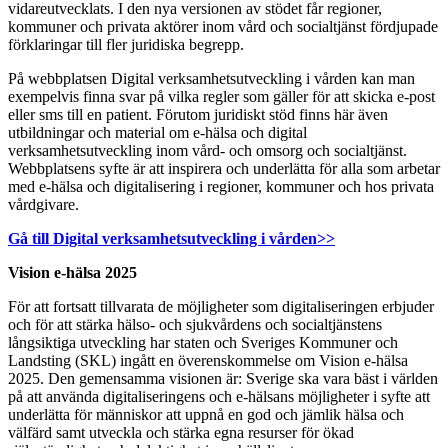
vidareutvecklats. I den nya versionen av stödet får regioner,
kommuner och privata aktörer inom vård och socialtjänst fördjupade
förklaringar till fler juridiska begrepp.
På webbplatsen Digital verksamhetsutveckling i vården kan man
exempelvis finna svar på vilka regler som gäller för att skicka e-post
eller sms till en patient. Förutom juridiskt stöd finns här även
utbildningar och material om e-hälsa och digital
verksamhetsutveckling inom vård- och omsorg och socialtjänst.
Webbplatsens syfte är att inspirera och underlätta för alla som arbetar
med e-hälsa och digitalisering i regioner, kommuner och hos privata
vårdgivare.
Gå till Digital verksamhetsutveckling i vården>>
Vision e-hälsa 2025
För att fortsatt tillvarata de möjligheter som digitaliseringen erbjuder
och för att stärka hälso- och sjukvårdens och socialtjänstens
långsiktiga utveckling har staten och Sveriges Kommuner och
Landsting (SKL) ingått en överenskommelse om Vision e-hälsa
2025. Den gemensamma visionen är: Sverige ska vara bäst i världen
på att använda digitaliseringens och e-hälsans möjligheter i syfte att
underlätta för människor att uppnå en god och jämlik hälsa och
välfärd samt utveckla och stärka egna resurser för ökad