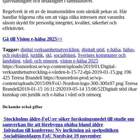
självständighet och delaktighet i samhällslivet.
Regelverk är ett av de insatsområden som särskilt pekas ut. Här
handlar frågorna ofta om att väga olika intressen mot varandra
såsom skydd för personlig integritet, kvalitet, säkerhet och
effektivitet.
Gå till Vision e-hälsa 2025>>
Taggar:
digital verksamhetsutveckling
,
digitalt stöd
,
e-hälsa
,
hälso-
och sjukvård
,
juridik
,
skl
,
socialtjänst
,
Sveriges kommuner och
landsting
,
vård- och omsorg
,
vision e-hälsa 2025
https://founordost.se/wp-content/uploads/2019/01/Digital-
verksamhetsutveckling-i-vården-b-15-72-dpi-2019-01-15.jpg
196
425
Teresa Brandell
https://founordost-prod.se/wp-
content/uploads/2015/09/FoU-Nordost-logo-300-300x97.png
Teresa
Brandell
2019-01-15 16:11:29
2019-05-14 15:06:52
Digitalt stöd ökar
kunskap om juridik och e-hälsa i vård och omsorg
Du kanske också gillar
Stockholms äldre-FoU:er söker forskningsmedel till studie om
samverkan för att förebygga ohälsa bland äldre
Inbjudan till konferens: Ny inriktning på spelpolitiken
Socialtjänstdagen FoU Nordväst 19 november