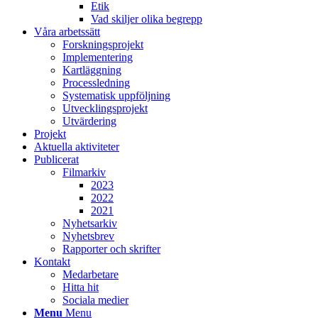
Etik
Vad skiljer olika begrepp
Våra arbetssätt
Forskningsprojekt
Implementering
Kartläggning
Processledning
Systematisk uppföljning
Utvecklingsprojekt
Utvärdering
Projekt
Aktuella aktiviteter
Publicerat
Filmarkiv
2023
2022
2021
Nyhetsarkiv
Nyhetsbrev
Rapporter och skrifter
Kontakt
Medarbetare
Hitta hit
Sociala medier
Menu
Menu