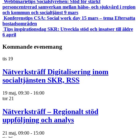
Webbinarietips Socialstyrelsen: Stöd för stärkt
personcentrerad samverkan mellan hälso- och sjukvård i region
och kommun och socialtjänst 9 mars
Konferenstips CSA: Social work day 15 mars – tema Eftersatta
bostadsområden
Tips inspirationsdag SKR: Utveckla stöd och insatser till äldre
6 april
Kommande evenemang
tis
19
Nätverksträff Digitalisering inom
socialtjänsten SKR, RSS
19 maj, 09:30
-
16:00
tor
21
Nätverksträff – Regionalt stöd
uppföljning och analys
21 maj, 09:00
-
15:00