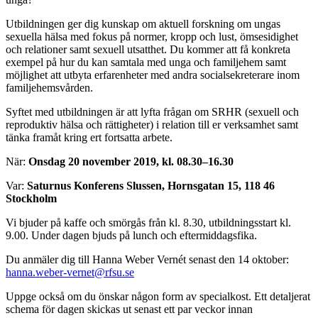
Utbildningen ger dig kunskap om aktuell forskning om ungas
sexuella hälsa med fokus på normer, kropp och lust, ömsesidighet
och relationer samt sexuell utsatthet. Du kommer att få konkreta
exempel på hur du kan samtala med unga och familjehem samt
möjlighet att utbyta erfarenheter med andra socialsekreterare inom
familjehemsvården.
Syftet med utbildningen är att lyfta frågan om SRHR (sexuell och
reproduktiv hälsa och rättigheter) i relation till er verksamhet samt
tänka framåt kring ert fortsatta arbete.
När:
Onsdag 20 november 2019, kl. 08.30–16.30
Var:
Saturnus Konferens Slussen, Hornsgatan 15, 118 46
Stockholm
Vi bjuder på kaffe och smörgås från kl. 8.30, utbildningsstart kl.
9.00. Under dagen bjuds på lunch och eftermiddagsfika.
Du anmäler dig till Hanna Weber Vernét senast den 14 oktober:
hanna.weber-vernet@rfsu.se
Uppge också om du önskar någon form av specialkost. Ett detaljerat
schema för dagen skickas ut senast ett par veckor innan