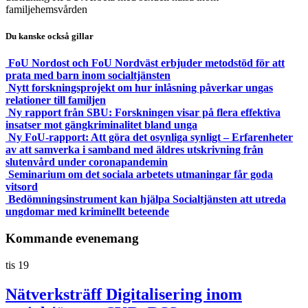
familjehemsvården
Du kanske också gillar
FoU Nordost och FoU Nordväst erbjuder metodstöd för att
prata med barn inom socialtjänsten
Nytt forskningsprojekt om hur inlåsning påverkar ungas
relationer till familjen
Ny rapport från SBU: Forskningen visar på flera effektiva
insatser mot gängkriminalitet bland unga
Ny FoU-rapport: Att göra det osynliga synligt – Erfarenheter
av att samverka i samband med äldres utskrivning från
slutenvård under coronapandemin
Seminarium om det sociala arbetets utmaningar får goda
vitsord
Bedömningsinstrument kan hjälpa Socialtjänsten att utreda
ungdomar med kriminellt beteende
Kommande evenemang
tis
19
Nätverksträff Digitalisering inom