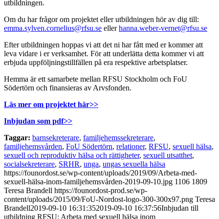
utbildningen.
Om du har frågor om projektet eller utbildningen hör av dig till:
emma.sylven.cornelius@rfsu.se
eller
hanna.weber-vernet@rfsu.se
Efter utbildningen hoppas vi att det ni har fått med er kommer att
leva vidare i er verksamhet. För att underlätta detta kommer vi att
erbjuda uppföljningstillfällen på era respektive arbetsplatser.
Hemma är ett samarbete mellan RFSU Stockholm och FoU
Södertörn och finansieras av Arvsfonden.
Läs mer om projektet här>>
Inbjudan som pdf>>
Taggar:
barnsekreterare
,
familjehemssekreterare
,
familjehemsvården
,
FoU Södertörn
,
relationer
,
RFSU
,
sexuell hälsa
,
sexuell och reproduktiv hälsa och rättigheter
,
sexuell utsatthet
,
socialsekreterare
,
SRHR
,
unga
,
ungas sexuella hälsa
https://founordost.se/wp-content/uploads/2019/09/Arbeta-med-
sexuell-hälsa-inom-familjehemsvården-2019-09-10.jpg
1106
1809
Teresa Brandell
https://founordost-prod.se/wp-
content/uploads/2015/09/FoU-Nordost-logo-300-300x97.png
Teresa
Brandell
2019-09-10 16:31:35
2019-09-10 16:37:56
Inbjudan till
utbildning RFSU: Arbeta med sexuell hälsa inom