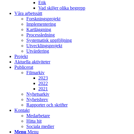
Etik
Vad skiljer olika begrepp
Våra arbetssätt
Forskningsprojekt
Implementering
Kartläggning
Processledning
Systematisk uppföljning
Utvecklingsprojekt
Utvärdering
Projekt
Aktuella aktiviteter
Publicerat
Filmarkiv
2023
2022
2021
Nyhetsarkiv
Nyhetsbrev
Rapporter och skrifter
Kontakt
Medarbetare
Hitta hit
Sociala medier
Menu
Menu