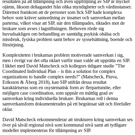
resultaten på att tillämpning och även uppföljning av SIP är mycket
ojämn, liksom deltagandet från olika myndigheter och vårdinstanser.
Däremot framkom att de personer som fick SIP hade komplexa
behov som kräver samordning av insatser och samverkan mellan
parterna, vilket visar att SIP, när den tillämpades, riktades mot de
brukare som avses i lagstiftningen. Behoven rörde sig
huvudsakligen om behandling av samtidig psykisk ohälsa och
missbruk, fysiska problem samt behov av sysselsättning, boende och
försörjning.
Komplexiteten i brukarnas problem motiverade samverkan i sig,
men i övrigt var det ofta oklart varför man valde att upprätta en SIP.
I likhet med David Matscheck och kollegors tidigare studie ”The
Coordinated Individual Plan – is this a solution for complex
organizations to handle complex needs?” (Matscheck, Piuva,
Eriksson & Åberg 2018), kan SIP utifrån dessa resultat
karaktäriseras som en osystematisk form av flerpartsmöte, eller
möjligen case coordination, som uppnår en måttlig grad av
samverkan kring individuella brukare. Brukarnas roll i denna
samverkansform dokumenterades på ett begränsat sätt och förefaller
oklar.
David Matscheck rekommenderar att strukturen kring samverkan ses
över på såväl regional nivå som kommunal nivå samt att tydligare
modeller implementeras för tillämpning av SIP.