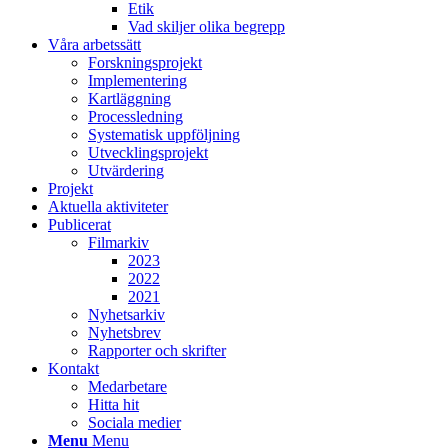
Etik
Vad skiljer olika begrepp
Våra arbetssätt
Forskningsprojekt
Implementering
Kartläggning
Processledning
Systematisk uppföljning
Utvecklingsprojekt
Utvärdering
Projekt
Aktuella aktiviteter
Publicerat
Filmarkiv
2023
2022
2021
Nyhetsarkiv
Nyhetsbrev
Rapporter och skrifter
Kontakt
Medarbetare
Hitta hit
Sociala medier
Menu
Menu