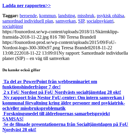
Ladda ner rapporten>>
Taggar:
beroende
,
kommun
,
landsting
,
missbruk
,
psykisk ohälsa
,
samordnad individuell plan
,
samverkan
,
SIP
,
socialpsykiatri
,
socialtjänst
https://founordost.se/wp-content/uploads/2018/11/Skärmklipp-
framsida-2018-11-22.jpg
816
780
Teresa Brandell
https://founordost-prod.se/wp-content/uploads/2015/09/FoU-
Nordost-logo-300-300x97.png
Teresa Brandell
2018-11-22
13:08:22
2018-11-22 13:09:01
Ny rapport: Samordnade individuella
planer (SIP) – en väg till samverkan
Du kanske också gillar
Ta del av PowerPoint från webbseminariet om
funktionshinderfrågor 7 dec!
2 x FoU Nordost på FoU Nordvästs socialtjänstdag 28 okt!
Ny rapport från Nestor FoU-center: Om intern samverkan i
kommunal förvaltning kring äldre personer med psykiatrisk-
och/eller missbruksproblematik
Forskningsmedel till äldrefouernas samarbetsprojekt
SAMSAS!
Se de filmade presentationerna från Socialtjänstdagen på FoU
Nordväst 28 okt!