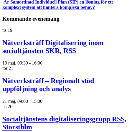
Är Samordnad Individuell Plan (SIP) en lösning för ett
komplext system att hantera komplexa behov?
Kommande evenemang
tis
19
Nätverksträff Digitalisering inom
socialtjänsten SKR, RSS
19 maj, 09:30
-
16:00
tor
21
Nätverksträff – Regionalt stöd
uppföljning och analys
21 maj, 09:00
-
15:00
tis
26
Socialtjänstens digitaliseringsgrupp RSS,
Storsthlm