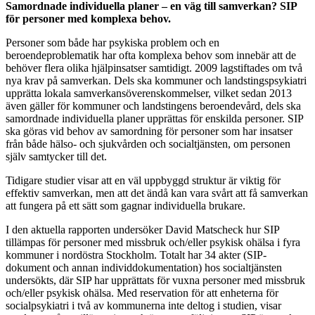
Samordnade individuella planer – en väg till samverkan? SIP
för personer med komplexa behov.
Personer som både har psykiska problem och en
beroendeproblematik har ofta komplexa behov som innebär att de
behöver flera olika hjälpinsatser samtidigt. 2009 lagstiftades om två
nya krav på samverkan. Dels ska kommuner och landstingspsykiatri
upprätta lokala samverkansöverenskommelser, vilket sedan 2013
även gäller för kommuner och landstingens beroendevård, dels ska
samordnade individuella planer upprättas för enskilda personer. SIP
ska göras vid behov av samordning för personer som har insatser
från både hälso- och sjukvården och socialtjänsten, om personen
själv samtycker till det.
Tidigare studier visar att en väl uppbyggd struktur är viktig för
effektiv samverkan, men att det ändå kan vara svårt att få samverkan
att fungera på ett sätt som gagnar individuella brukare.
I den aktuella rapporten undersöker David Matscheck hur SIP
tillämpas för personer med missbruk och/eller psykisk ohälsa i fyra
kommuner i nordöstra Stockholm. Totalt har 34 akter (SIP-
dokument och annan individdokumentation) hos socialtjänsten
undersökts, där SIP har upprättats för vuxna personer med missbruk
och/eller psykisk ohälsa. Med reservation för att enheterna för
socialpsykiatri i två av kommunerna inte deltog i studien, visar